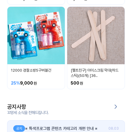
커
뮤
니
티
이벤
공지
트
사항
우리
후기
들의
12000 경찰소방5구버블건
[펠트친구] 아이스크림 막대(하드
게시
이야
스틱)(50개) [36..
판
기
25%
9,000
500
인스
유튜
타그
브
램
공지사항
꼬망세 소식을 전해드립니다.
블로
그
※ 특색프로그램 콘텐츠 카테고리 개편 안내 ※
공지
08.03