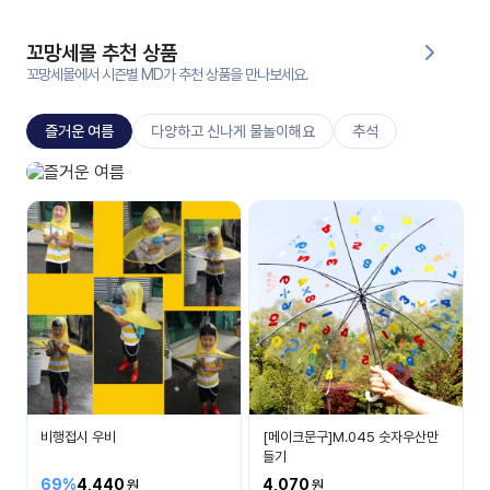
대처
그램
방법
꼬망세몰 추천 상품
꼬망세몰에서 시즌별 MD가 추천 상품을 만나보세요.
평
생
즐거운 여름
다양하고 신나게 물놀이해요
추석
교
육
원
즐거운 여름
온라
시원하고 즐거운 여름을 보내요
줌
인 강
강의
의
무료
강의
수강
및
후기
세미
나
강의
비행접시 우비
[메이크문구]M.045 숫자우산만
자료
들기
실
69%
4,440
4,070