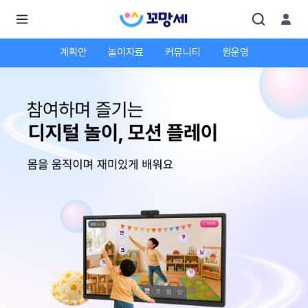
계획안
놀이자료
커뮤니티
원운영
로
로
그
그
인
하
인
시
회
면
원가
더
많
입
은
서
비
스
를
이
용
하
실
수
있
어
요.