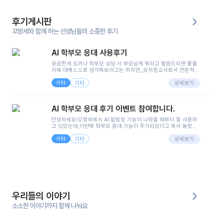
후기게시판
꼬망세와 함께 하는 선생님들의 소중한 후기
AI 학부모 응대 사용후기
궁금한게 있거나 학부모 상담 시 부모님께 뭐라고 말씀드리면 좋을
지에 대해스스로 생각해보려고는 하지만,,유치원교사로서 전문적인
지식은 가지고 있지만 막상 부모님이 이해하시기 쉽게 말로 풀어내
기타
기타
려니 어려울때가...^^(저만 그런거 아니죠 ㅜㅜ)꼬망봇의 장점은 지
상세보기
피티나 제미나이는 몇세이고 여자인지 남자인지 등그래도 좀 기본
정보를 제공하면서 물어봐야할 때가 있어그때마다 정보를 입력하는
것도,또 요즘 부모님들이 ai 활용하는 거를꺼려하시는 분들도 꽤 많
AI 학부모 응대 후기 이벤트 참여합니다.
으셔서 고민이 됐는데ai 학부모 응대를 써볼 수 있어서 좋았어요!앞
으로 쓸 일이 없다면 좋겠지만..ㅎ....(매일 매일이 조용히 지나갔으
안녕하세요!꼬망세에서 AI 알림장 기능이 나왔을 때부터 잘 사용하
면..)그리고 제가 신입 때 이게 있었더라면 ㅜㅜㅜㅜ?응대 팁이 정말
고 있었는데,이번에 학부모 응대 기능이 추가되었다고 해서 놀랐습
좋은거 같아요지금은 그래도 아이들이 잘 이해 되지만초임 때는 정
니다.저는 아직 어린이집 2년차 교사인데, 헤드 교사가 되어 학부모
말 어려워서 항상다른 선생님들께 도움을 요청했었거든요..ㅠ*일지
기타
기타
님 응대에 더 많은 부담을 느끼고 있습니다 ㅠㅠ이번에 제가 원에서
상세보기
쓸 때도 좀 도움이 되는 거 같아요!
겪은 일과 학부모님께 전달드렸던 내용을 함께 보시고,저와 비슷한
입장의 저연차 선생님들께도 작은 도움이 되었으면 좋겠습니다. 이
부분은 제가 꼬망봇에 간단하게 입력한 내용입니다.아이 기저귀 안
에 피처럼 보이는 부분이 있어서 오전 일과 동안 지켜보고,낮잠 이후
에 전화를 드릴 예정이었습니다.이 부분은 제가 입력한 내용에 대해
꼬망봇이 알려준 소통 스크립트입니다.전화로 소통할 예정이었어
서, 대화용을 활용했습니다.늘 전화로 학부모님과 소통할 때는 고민
을 많이 하는데,꼬망봇 덕분에 고민하는 시간을 줄이고 학부모님을
우리들의 이야기
안심시킬 수 있었습니다.이 부분은 꼬망봇이 추가로 알려준 응대 tip
입니다.학부모님께 전화를 드리기 전에, 내용을 숙지하여 좀 더 전문
소소한 이야기까지 함께 나눠요
성 있는 교사가 되어 대화를 나눌 수 있었습니다.꼬망세 AI학부모 응
대 팁을 실제로 사용해 본 후기이며,저는 고연차가 될 때까지도 애용