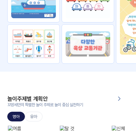
자료
패키
무료
지
꼬망
킨더캔
세 보
버스
드
스마
트프
렌즈
원
운
영
놀이주제별 계획안
가정
꼬망세만의 특별한 놀이 주제로 놀이 중심 실천하기
부모
통신
교육
문
영아
유아
문제
적응
행동
프로