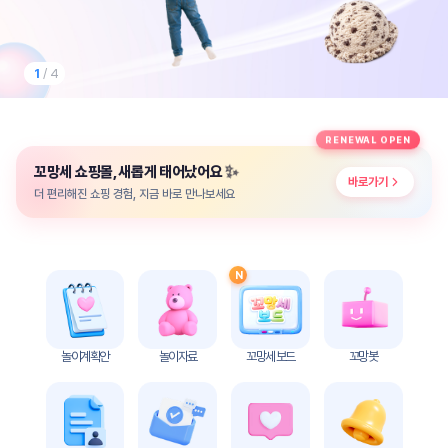
놀
이
계
획
1
/ 4
안
놀이
주제
월간
RENEWAL OPEN
별
계획
✨
꼬망세 쇼핑몰, 새롭게 태어났어요
계획
안
바로가기
안
더 편리해진 쇼핑 경험, 지금 바로 만나보세요
주간
단위
계획
계획
안
안
N
기본
안전
생활
교육
습관
놀이계획안
놀이자료
꼬망세 보드
꼬망봇
놀
이