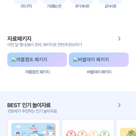
자
구인구직
가정통신문
후기게시판
공지사항
료
전
키오
체
스크
자료패키지
활동
그림
지
이번 달 행사/놀이 준비, 패키지로 한번에 완성하기
환경
PPT
구성
여름캠프 패키지
버블데이 패키지
동영
동요/
상
음원
문서
사진
서식
BEST 인기 놀이자료
꼬망세가 추천하는 인기 놀이자료
크래
놀이패
프트
키지