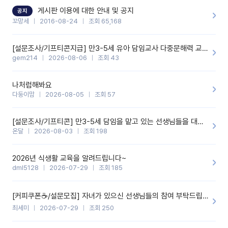
할 것 같습니다. 제 메이트 선생님께도 적극 추천할 예정입니다.좋은
기능을 개발해 주셔서 감사합니다.
게시판 이용에 대한 안내 및 공지
공지
꼬망세
2016-08-24
조회 65,168
[설문조사/기프티콘지급] 만3-5세 유아 담임교사 다중문해력 교육 증진을 위한 설문조사
gem214
2026-08-06
조회 43
나처럼해봐요
다둥이맘
2026-08-05
조회 57
[설문조사/기프티콘] 만3-5세 담임을 맡고 있는 선생님들을 대상으로 설문조사를 합니다!
온달
2026-08-03
조회 198
2026년 식생활 교육을 알려드립니다~
dml5128
2026-07-29
조회 185
[커피쿠폰☕️/설문모집] 자녀가 있으신 선생님들의 참여 부탁드립니다!!
최세미
2026-07-29
조회 250