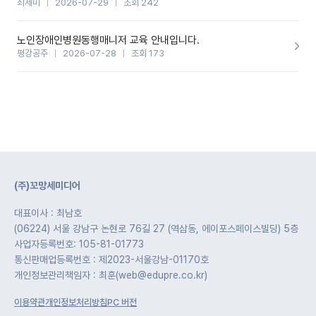
최세미
2026-07-29
조회 242
노인장애인병원동행매니저 교육 안내입니다.
평강공주
2026-07-28
조회 173
(주)꼬망세미디어
대표이사 : 최남호
(06224) 서울 강남구 논현로 76길 27 (역삼동, 에이포스페이스빌딩) 5층
사업자등록번호: 105-81-01773
통신판매업등록번호 : 제2023-서울강남-01170호
개인정보관리책임자 : 최훈(web@edupre.co.kr)
이용약관
개인정보처리방침
PC 버전