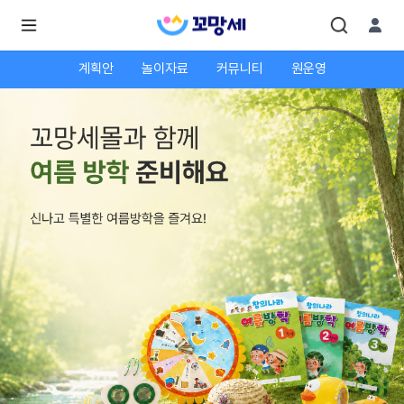
계획안
놀이자료
커뮤니티
원운영
로
로
그
그
인
하
인
시
회
면
원가
더
많
입
은
서
비
스
를
이
용
하
실
수
있
어
요.