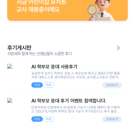
후기게시판
꼬망세와 함께 하는 선생님들의 소중한 후기
AI 학부모 응대 사용후기
궁금한게 있거나 학부모 상담 시 부모님께 뭐라고 말씀드리면 좋을
지에 대해스스로 생각해보려고는 하지만,,유치원교사로서 전문적인
지식은 가지고 있지만 막상 부모님이 이해하시기 쉽게 말로 풀어내
기타
기타
려니 어려울때가...^^(저만 그런거 아니죠 ㅜㅜ)꼬망봇의 장점은 지
상세보기
피티나 제미나이는 몇세이고 여자인지 남자인지 등그래도 좀 기본
정보를 제공하면서 물어봐야할 때가 있어그때마다 정보를 입력하는
것도,또 요즘 부모님들이 ai 활용하는 거를꺼려하시는 분들도 꽤 많
AI 학부모 응대 후기 이벤트 참여합니다.
으셔서 고민이 됐는데ai 학부모 응대를 써볼 수 있어서 좋았어요!앞
으로 쓸 일이 없다면 좋겠지만..ㅎ....(매일 매일이 조용히 지나갔으
안녕하세요!꼬망세에서 AI 알림장 기능이 나왔을 때부터 잘 사용하
면..)그리고 제가 신입 때 이게 있었더라면 ㅜㅜㅜㅜ?응대 팁이 정말
고 있었는데,이번에 학부모 응대 기능이 추가되었다고 해서 놀랐습
좋은거 같아요지금은 그래도 아이들이 잘 이해 되지만초임 때는 정
니다.저는 아직 어린이집 2년차 교사인데, 헤드 교사가 되어 학부모
말 어려워서 항상다른 선생님들께 도움을 요청했었거든요..ㅠ*일지
기타
기타
님 응대에 더 많은 부담을 느끼고 있습니다 ㅠㅠ이번에 제가 원에서
상세보기
쓸 때도 좀 도움이 되는 거 같아요!
겪은 일과 학부모님께 전달드렸던 내용을 함께 보시고,저와 비슷한
입장의 저연차 선생님들께도 작은 도움이 되었으면 좋겠습니다. 이
부분은 제가 꼬망봇에 간단하게 입력한 내용입니다.아이 기저귀 안
에 피처럼 보이는 부분이 있어서 오전 일과 동안 지켜보고,낮잠 이후