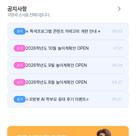
공지사항
커
꼬망세 소식을 전해드립니다.
뮤
니
티
※ 특색프로그램 콘텐츠 카테고리 개편 안내 ※
공지
08.03
이벤
공지
트
2026학년도 10월 놀이계획안 OPEN
소식
07.21
사항
2026학년도 9월 놀이계획안 OPEN
소식
06.24
우리
후기
들의
게시
이야
판
기
2026학년도 8월 놀이계획안 OPEN
소식
05.27
인스
유튜
⭐꼬망봇 AI 학부모 응대 후기 이벤트⭐
공지
05.27
타그
브
램
블로
그