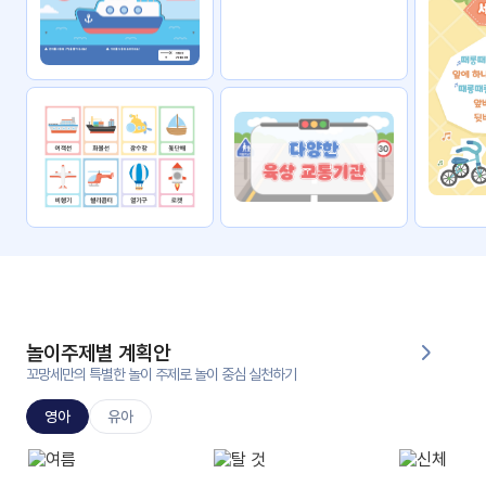
자료
패키
무료
지
꼬망
킨더캔
세 보
버스
드
스마
트프
렌즈
원
운
영
놀이주제별 계획안
가정
꼬망세만의 특별한 놀이 주제로 놀이 중심 실천하기
부모
통신
교육
문
영아
유아
문제
적응
행동
프로