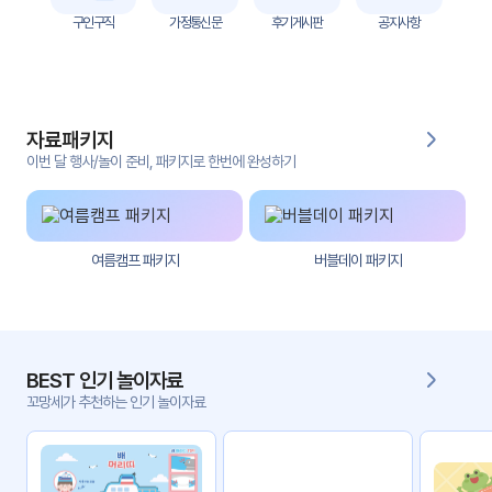
자
구인구직
가정통신문
후기게시판
공지사항
료
전
키오
체
스크
자료패키지
활동
그림
지
이번 달 행사/놀이 준비, 패키지로 한번에 완성하기
환경
PPT
구성
여름캠프 패키지
버블데이 패키지
동영
동요/
상
음원
문서
사진
서식
BEST 인기 놀이자료
꼬망세가 추천하는 인기 놀이자료
크래
놀이패
프트
키지