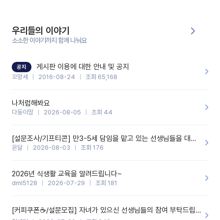
에 전화를 드릴 예정이었습니다.이 부분은 제가 입력한 내용에 대해
꼬망봇이 알려준 소통 스크립트입니다.전화로 소통할 예정이었어
서, 대화용을 활용했습니다.늘 전화로 학부모님과 소통할 때는 고민
을 많이 하는데,꼬망봇 덕분에 고민하는 시간을 줄이고 학부모님을
우리들의 이야기
안심시킬 수 있었습니다.이 부분은 꼬망봇이 추가로 알려준 응대 tip
입니다.학부모님께 전화를 드리기 전에, 내용을 숙지하여 좀 더 전문
소소한 이야기까지 함께 나눠요
성 있는 교사가 되어 대화를 나눌 수 있었습니다.꼬망세 AI학부모 응
대 팁을 실제로 사용해 본 후기이며,저는 고연차가 될 때까지도 애용
할 것 같습니다. 제 메이트 선생님께도 적극 추천할 예정입니다.좋은
기능을 개발해 주셔서 감사합니다.
게시판 이용에 대한 안내 및 공지
공지
꼬망세
2016-08-24
조회 65,168
나처럼해봐요
다둥이맘
2026-08-05
조회 44
[설문조사/기프티콘] 만3-5세 담임을 맡고 있는 선생님들을 대상으로 설문조사를 합니다!
온달
2026-08-03
조회 176
2026년 식생활 교육을 알려드립니다~
dml5128
2026-07-29
조회 181
[커피쿠폰☕️/설문모집] 자녀가 있으신 선생님들의 참여 부탁드립니다!!