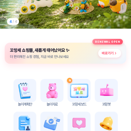
놀
이
계
획
1
/ 4
안
놀이
주제
월간
RENEWAL OPEN
별
계획
✨
꼬망세 쇼핑몰, 새롭게 태어났어요
계획
안
바로가기
안
더 편리해진 쇼핑 경험, 지금 바로 만나보세요
주간
단위
계획
계획
안
안
N
기본
안전
생활
교육
습관
놀이계획안
놀이자료
꼬망세 보드
꼬망봇
놀
이