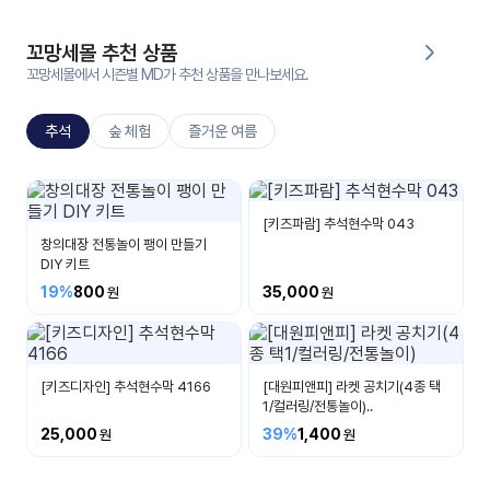
대처
그램
방법
꼬망세몰 추천 상품
꼬망세몰에서 시즌별 MD가 추천 상품을 만나보세요.
평
생
추석
숲 체험
즐거운 여름
교
육
원
추석
온라
추석명절에 대해 알아봐요
[키즈파람] 추석현수막 043
줌
인 강
창의대장 전통놀이 팽이 만들기
강의
의
DIY 키트
19%
800
35,000
무료
강의
수강
및
후기
세미
나
[키즈디자인] 추석현수막 4166
[대원피앤피] 라켓 공치기(4종 택
1/컬러링/전통놀이)..
강의
25,000
39%
1,400
자료
실