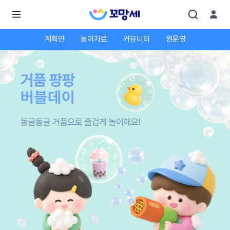
계획안
놀이자료
커뮤니티
원운영
로
로
그
그
인
하
인
시
회
면
원가
더
많
입
은
서
비
스
를
이
용
하
실
수
있
어
요.