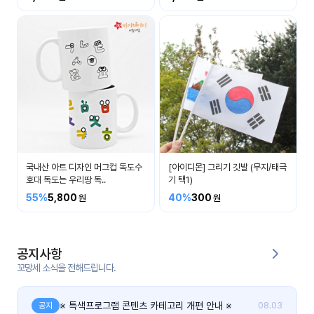
커
뮤
니
티
이벤
공지
트
사항
우리
후기
들의
국내산 아트 디자인 머그컵 독도수
[아이디몬] 그리기 깃발 (무지/태극
게시
이야
호대 독도는 우리땅 독..
기 택1)
판
기
55%
5,800
40%
300
인스
유튜
타그
브
램
공지사항
꼬망세 소식을 전해드립니다.
블로
그
※ 특색프로그램 콘텐츠 카테고리 개편 안내 ※
공지
08.03