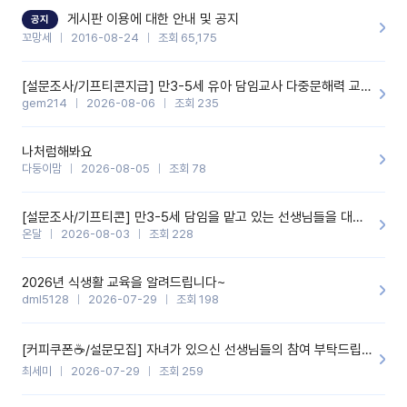
할 것 같습니다. 제 메이트 선생님께도 적극 추천할 예정입니다.좋은
기능을 개발해 주셔서 감사합니다.
게시판 이용에 대한 안내 및 공지
공지
꼬망세
2016-08-24
조회 65,175
[설문조사/기프티콘지급] 만3-5세 유아 담임교사 다중문해력 교육 증진을 위한 설문조사
gem214
2026-08-06
조회 235
나처럼해봐요
다둥이맘
2026-08-05
조회 78
[설문조사/기프티콘] 만3-5세 담임을 맡고 있는 선생님들을 대상으로 설문조사를 합니다!
온달
2026-08-03
조회 228
2026년 식생활 교육을 알려드립니다~
dml5128
2026-07-29
조회 198
[커피쿠폰☕️/설문모집] 자녀가 있으신 선생님들의 참여 부탁드립니다!!
최세미
2026-07-29
조회 259