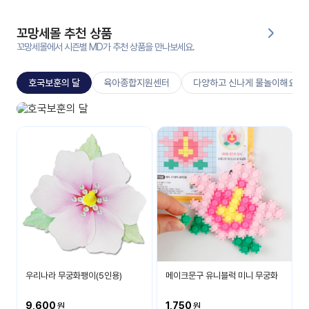
대처
그램
방법
꼬망세몰 추천 상품
꼬망세몰에서 시즌별 MD가 추천 상품을 만나보세요.
평
생
호국보훈의 달
육아종합지원센터
다양하고 신나게 물놀이해요
교
육
원
호국보훈의 달
온라
나라 사랑을 배워요
줌
인 강
강의
의
무료
강의
수강
및
후기
세미
나
강의
우리나라 무궁화팽이(5인용)
메이크문구 유니블럭 미니 무궁화
자료
실
9,600
1,750