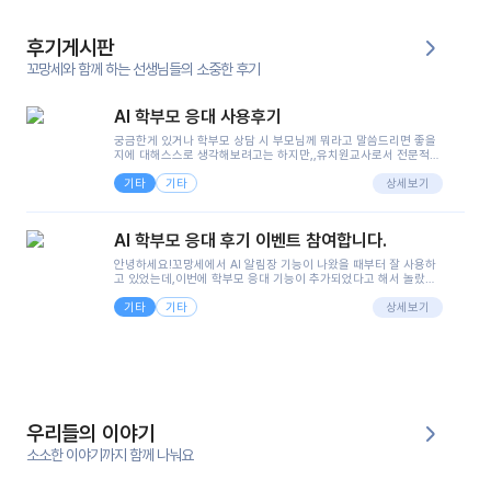
후기게시판
꼬망세와 함께 하는 선생님들의 소중한 후기
AI 학부모 응대 사용후기
궁금한게 있거나 학부모 상담 시 부모님께 뭐라고 말씀드리면 좋을
지에 대해스스로 생각해보려고는 하지만,,유치원교사로서 전문적인
지식은 가지고 있지만 막상 부모님이 이해하시기 쉽게 말로 풀어내
기타
기타
려니 어려울때가...^^(저만 그런거 아니죠 ㅜㅜ)꼬망봇의 장점은 지
상세보기
피티나 제미나이는 몇세이고 여자인지 남자인지 등그래도 좀 기본
정보를 제공하면서 물어봐야할 때가 있어그때마다 정보를 입력하는
것도,또 요즘 부모님들이 ai 활용하는 거를꺼려하시는 분들도 꽤 많
AI 학부모 응대 후기 이벤트 참여합니다.
으셔서 고민이 됐는데ai 학부모 응대를 써볼 수 있어서 좋았어요!앞
으로 쓸 일이 없다면 좋겠지만..ㅎ....(매일 매일이 조용히 지나갔으
안녕하세요!꼬망세에서 AI 알림장 기능이 나왔을 때부터 잘 사용하
면..)그리고 제가 신입 때 이게 있었더라면 ㅜㅜㅜㅜ?응대 팁이 정말
고 있었는데,이번에 학부모 응대 기능이 추가되었다고 해서 놀랐습
좋은거 같아요지금은 그래도 아이들이 잘 이해 되지만초임 때는 정
니다.저는 아직 어린이집 2년차 교사인데, 헤드 교사가 되어 학부모
말 어려워서 항상다른 선생님들께 도움을 요청했었거든요..ㅠ*일지
기타
기타
님 응대에 더 많은 부담을 느끼고 있습니다 ㅠㅠ이번에 제가 원에서
상세보기
쓸 때도 좀 도움이 되는 거 같아요!
겪은 일과 학부모님께 전달드렸던 내용을 함께 보시고,저와 비슷한
입장의 저연차 선생님들께도 작은 도움이 되었으면 좋겠습니다. 이
부분은 제가 꼬망봇에 간단하게 입력한 내용입니다.아이 기저귀 안
에 피처럼 보이는 부분이 있어서 오전 일과 동안 지켜보고,낮잠 이후
에 전화를 드릴 예정이었습니다.이 부분은 제가 입력한 내용에 대해
꼬망봇이 알려준 소통 스크립트입니다.전화로 소통할 예정이었어
서, 대화용을 활용했습니다.늘 전화로 학부모님과 소통할 때는 고민
을 많이 하는데,꼬망봇 덕분에 고민하는 시간을 줄이고 학부모님을
우리들의 이야기
안심시킬 수 있었습니다.이 부분은 꼬망봇이 추가로 알려준 응대 tip
입니다.학부모님께 전화를 드리기 전에, 내용을 숙지하여 좀 더 전문
소소한 이야기까지 함께 나눠요
성 있는 교사가 되어 대화를 나눌 수 있었습니다.꼬망세 AI학부모 응
대 팁을 실제로 사용해 본 후기이며,저는 고연차가 될 때까지도 애용