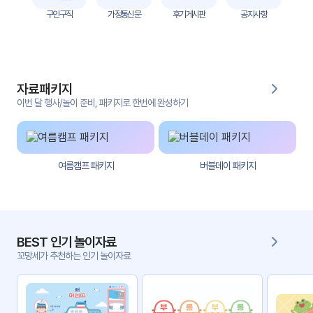
자
구인구직
가정통신문
후기게시판
공지사항
료
전
키오
체
스크
자료패키지
활동
그림
지
이번 달 행사/놀이 준비, 패키지로 한번에 완성하기
환경
PPT
구성
여름캠프 패키지
버블데이 패키지
동영
동요/
상
음원
문서
사진
서식
BEST 인기 놀이자료
꼬망세가 추천하는 인기 놀이자료
크래
놀이패
프트
키지