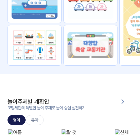
자료
패키
무료
지
꼬망
킨더캔
세 보
버스
드
스마
트프
렌즈
원
운
영
놀이주제별 계획안
가정
꼬망세만의 특별한 놀이 주제로 놀이 중심 실천하기
부모
통신
교육
문
영아
유아
문제
적응
행동
프로