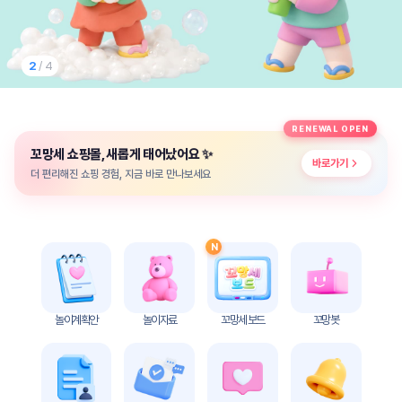
놀
이
계
획
2
/ 4
안
놀이
주제
월간
RENEWAL OPEN
별
계획
✨
꼬망세 쇼핑몰, 새롭게 태어났어요
계획
안
바로가기
안
더 편리해진 쇼핑 경험, 지금 바로 만나보세요
주간
단위
계획
계획
안
안
N
기본
안전
생활
교육
습관
놀이계획안
놀이자료
꼬망세 보드
꼬망봇
놀
이