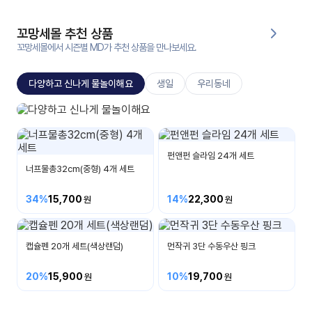
대처
그램
방법
꼬망세몰 추천 상품
꼬망세몰에서 시즌별 MD가 추천 상품을 만나보세요.
평
생
다양하고 신나게 물놀이해요
생일
우리동네
교
육
원
지나상사
온라
비눗방울/물총/말랑이/우산외
줌
인 강
펀앤펀 슬라임 24개 세트
강의
의
너프물총32cm(중형) 4개 세트
무료
34%
15,700
14%
22,300
강의
수강
및
후기
세미
나
캡슐펜 20개 세트(색상랜덤)
먼작귀 3단 수동우산 핑크
강의
20%
15,900
10%
19,700
자료
실