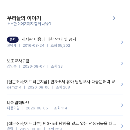
에 전화를 드릴 예정이었습니다.이 부분은 제가 입력한 내용에 대해
꼬망봇이 알려준 소통 스크립트입니다.전화로 소통할 예정이었어
서, 대화용을 활용했습니다.늘 전화로 학부모님과 소통할 때는 고민
을 많이 하는데,꼬망봇 덕분에 고민하는 시간을 줄이고 학부모님을
우리들의 이야기
안심시킬 수 있었습니다.이 부분은 꼬망봇이 추가로 알려준 응대 tip
입니다.학부모님께 전화를 드리기 전에, 내용을 숙지하여 좀 더 전문
소소한 이야기까지 함께 나눠요
성 있는 교사가 되어 대화를 나눌 수 있었습니다.꼬망세 AI학부모 응
대 팁을 실제로 사용해 본 후기이며,저는 고연차가 될 때까지도 애용
할 것 같습니다. 제 메이트 선생님께도 적극 추천할 예정입니다.좋은
기능을 개발해 주셔서 감사합니다.
게시판 이용에 대한 안내 및 공지
공지
꼬망세
2016-08-24
조회 65,202
보조교사구함
김인순
2026-08-07
조회 33
[설문조사/기프티콘지급] 만3-5세 유아 담임교사 다중문해력 교육 증진을 위한 설문조사
gem214
2026-08-06
조회 268
나처럼해봐요
다둥이맘
2026-08-05
조회 114
[설문조사/기프티콘] 만3-5세 담임을 맡고 있는 선생님들을 대상으로 설문조사를 합니다!
온달
2026-08-03
조회 259