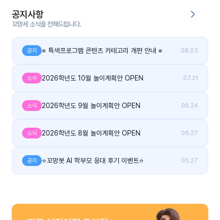
공지사항
커
꼬망세 소식을 전해드립니다.
뮤
니
티
※ 특색프로그램 콘텐츠 카테고리 개편 안내 ※
공지
08.03
이벤
공지
트
2026학년도 10월 놀이계획안 OPEN
소식
07.21
사항
2026학년도 9월 놀이계획안 OPEN
소식
06.24
우리
후기
들의
게시
이야
판
기
2026학년도 8월 놀이계획안 OPEN
소식
05.27
인스
유튜
⭐꼬망봇 AI 학부모 응대 후기 이벤트⭐
공지
05.27
타그
브
램
블로
그