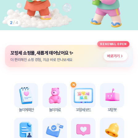
놀
이
계
획
2
/ 4
안
놀이
주제
월간
RENEWAL OPEN
별
계획
✨
꼬망세 쇼핑몰, 새롭게 태어났어요
계획
안
바로가기
안
더 편리해진 쇼핑 경험, 지금 바로 만나보세요
주간
단위
계획
계획
안
안
N
기본
안전
생활
교육
습관
놀이계획안
놀이자료
꼬망세 보드
꼬망봇
놀
이