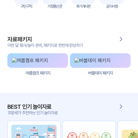
자
구인구직
가정통신문
후기게시판
공지사항
료
전
키오
체
스크
자료패키지
활동
그림
지
이번 달 행사/놀이 준비, 패키지로 한번에 완성하기
환경
PPT
구성
여름캠프 패키지
버블데이 패키지
동영
동요/
상
음원
문서
사진
서식
BEST 인기 놀이자료
꼬망세가 추천하는 인기 놀이자료
크래
놀이패
프트
키지