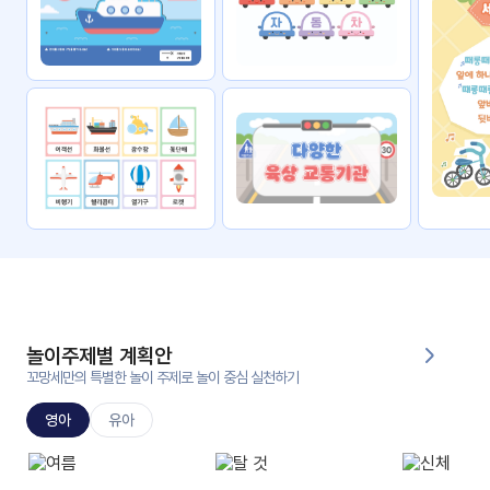
자료
패키
무료
지
꼬망
킨더캔
세 보
버스
드
스마
트프
렌즈
원
운
영
놀이주제별 계획안
가정
꼬망세만의 특별한 놀이 주제로 놀이 중심 실천하기
부모
통신
교육
문
영아
유아
문제
적응
행동
프로