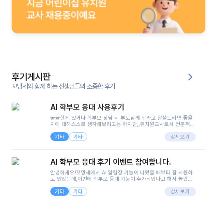
후기게시판
꼬망세와 함께 하는 선생님들의 소중한 후기
AI 학부모 응대 사용후기
궁금한게 있거나 학부모 상담 시 부모님께 뭐라고 말씀드리면 좋을
지에 대해스스로 생각해보려고는 하지만,,유치원교사로서 전문적인
지식은 가지고 있지만 막상 부모님이 이해하시기 쉽게 말로 풀어내
기타
기타
려니 어려울때가...^^(저만 그런거 아니죠 ㅜㅜ)꼬망봇의 장점은 지
상세보기
피티나 제미나이는 몇세이고 여자인지 남자인지 등그래도 좀 기본
정보를 제공하면서 물어봐야할 때가 있어그때마다 정보를 입력하는
것도,또 요즘 부모님들이 ai 활용하는 거를꺼려하시는 분들도 꽤 많
AI 학부모 응대 후기 이벤트 참여합니다.
으셔서 고민이 됐는데ai 학부모 응대를 써볼 수 있어서 좋았어요!앞
으로 쓸 일이 없다면 좋겠지만..ㅎ....(매일 매일이 조용히 지나갔으
안녕하세요!꼬망세에서 AI 알림장 기능이 나왔을 때부터 잘 사용하
면..)그리고 제가 신입 때 이게 있었더라면 ㅜㅜㅜㅜ?응대 팁이 정말
고 있었는데,이번에 학부모 응대 기능이 추가되었다고 해서 놀랐습
좋은거 같아요지금은 그래도 아이들이 잘 이해 되지만초임 때는 정
니다.저는 아직 어린이집 2년차 교사인데, 헤드 교사가 되어 학부모
말 어려워서 항상다른 선생님들께 도움을 요청했었거든요..ㅠ*일지
기타
기타
님 응대에 더 많은 부담을 느끼고 있습니다 ㅠㅠ이번에 제가 원에서
상세보기
쓸 때도 좀 도움이 되는 거 같아요!
겪은 일과 학부모님께 전달드렸던 내용을 함께 보시고,저와 비슷한
입장의 저연차 선생님들께도 작은 도움이 되었으면 좋겠습니다. 이
부분은 제가 꼬망봇에 간단하게 입력한 내용입니다.아이 기저귀 안
에 피처럼 보이는 부분이 있어서 오전 일과 동안 지켜보고,낮잠 이후