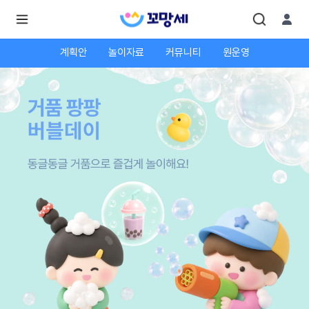
계획안
놀이자료
커뮤니티
원운영
로
로
그
그
인
하
인
시
회
면
원가
더
많
입
은
서
비
스
를
이
용
하
실
수
있
어
요.