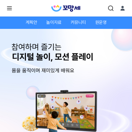
계획안
놀이자료
커뮤니티
원운영
로
로
그
그
인
하
인
시
회
면
원가
더
많
입
은
서
비
스
를
이
용
하
실
수
있
어
요.