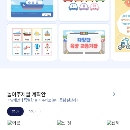
자료
패키
무료
지
꼬망
킨더캔
세 보
버스
드
스마
트프
렌즈
원
운
영
놀이주제별 계획안
가정
꼬망세만의 특별한 놀이 주제로 놀이 중심 실천하기
부모
통신
교육
문
영아
유아
문제
적응
행동
프로