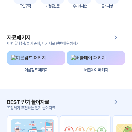
자
구인구직
가정통신문
후기게시판
공지사항
료
전
키오
체
스크
자료패키지
활동
그림
지
이번 달 행사/놀이 준비, 패키지로 한번에 완성하기
환경
PPT
구성
여름캠프 패키지
버블데이 패키지
동영
동요/
상
음원
문서
사진
서식
BEST 인기 놀이자료
꼬망세가 추천하는 인기 놀이자료
크래
놀이패
프트
키지