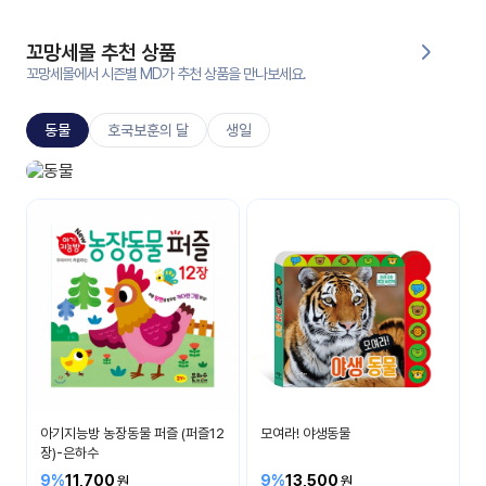
대처
그램
방법
꼬망세몰 추천 상품
꼬망세몰에서 시즌별 MD가 추천 상품을 만나보세요.
평
생
동물
호국보훈의 달
생일
교
육
원
동물놀이
온라
다양한 동물이 있어요
줌
인 강
강의
의
무료
강의
수강
및
후기
세미
나
강의
아기지능방 농장동물 퍼즐 (퍼즐12
모여라! 야생동물
자료
장)-은하수
실
9%
11,700
9%
13,500