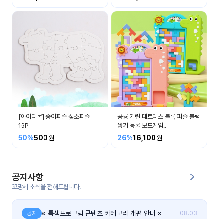
커
뮤
니
티
이벤
공지
트
사항
우리
후기
들의
[아이디몬] 종이퍼즐 젖소퍼즐
공룡 기린 테트리스 블록 퍼즐 블럭
게시
이야
16P
쌓기 동물 보드게임..
판
기
50%
500
26%
16,100
인스
유튜
타그
브
램
공지사항
꼬망세 소식을 전해드립니다.
블로
그
※ 특색프로그램 콘텐츠 카테고리 개편 안내 ※
공지
08.03