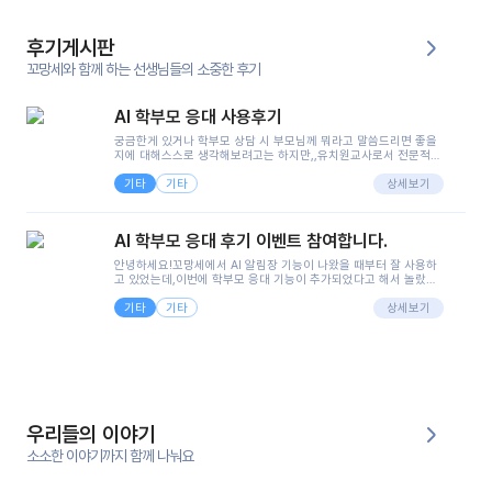
후기게시판
꼬망세와 함께 하는 선생님들의 소중한 후기
AI 학부모 응대 사용후기
궁금한게 있거나 학부모 상담 시 부모님께 뭐라고 말씀드리면 좋을
지에 대해스스로 생각해보려고는 하지만,,유치원교사로서 전문적인
지식은 가지고 있지만 막상 부모님이 이해하시기 쉽게 말로 풀어내
기타
기타
려니 어려울때가...^^(저만 그런거 아니죠 ㅜㅜ)꼬망봇의 장점은 지
상세보기
피티나 제미나이는 몇세이고 여자인지 남자인지 등그래도 좀 기본
정보를 제공하면서 물어봐야할 때가 있어그때마다 정보를 입력하는
것도,또 요즘 부모님들이 ai 활용하는 거를꺼려하시는 분들도 꽤 많
AI 학부모 응대 후기 이벤트 참여합니다.
으셔서 고민이 됐는데ai 학부모 응대를 써볼 수 있어서 좋았어요!앞
으로 쓸 일이 없다면 좋겠지만..ㅎ....(매일 매일이 조용히 지나갔으
안녕하세요!꼬망세에서 AI 알림장 기능이 나왔을 때부터 잘 사용하
면..)그리고 제가 신입 때 이게 있었더라면 ㅜㅜㅜㅜ?응대 팁이 정말
고 있었는데,이번에 학부모 응대 기능이 추가되었다고 해서 놀랐습
좋은거 같아요지금은 그래도 아이들이 잘 이해 되지만초임 때는 정
니다.저는 아직 어린이집 2년차 교사인데, 헤드 교사가 되어 학부모
말 어려워서 항상다른 선생님들께 도움을 요청했었거든요..ㅠ*일지
기타
기타
님 응대에 더 많은 부담을 느끼고 있습니다 ㅠㅠ이번에 제가 원에서
상세보기
쓸 때도 좀 도움이 되는 거 같아요!
겪은 일과 학부모님께 전달드렸던 내용을 함께 보시고,저와 비슷한
입장의 저연차 선생님들께도 작은 도움이 되었으면 좋겠습니다. 이
부분은 제가 꼬망봇에 간단하게 입력한 내용입니다.아이 기저귀 안
에 피처럼 보이는 부분이 있어서 오전 일과 동안 지켜보고,낮잠 이후
에 전화를 드릴 예정이었습니다.이 부분은 제가 입력한 내용에 대해
꼬망봇이 알려준 소통 스크립트입니다.전화로 소통할 예정이었어
서, 대화용을 활용했습니다.늘 전화로 학부모님과 소통할 때는 고민
을 많이 하는데,꼬망봇 덕분에 고민하는 시간을 줄이고 학부모님을
우리들의 이야기
안심시킬 수 있었습니다.이 부분은 꼬망봇이 추가로 알려준 응대 tip
입니다.학부모님께 전화를 드리기 전에, 내용을 숙지하여 좀 더 전문
소소한 이야기까지 함께 나눠요
성 있는 교사가 되어 대화를 나눌 수 있었습니다.꼬망세 AI학부모 응
대 팁을 실제로 사용해 본 후기이며,저는 고연차가 될 때까지도 애용