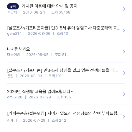
할 것 같습니다. 제 메이트 선생님께도 적극 추천할 예정입니다.좋은
기능을 개발해 주셔서 감사합니다.
게시판 이용에 대한 안내 및 공지
공지
꼬망세
2016-08-24
조회 65,168
[설문조사/기프티콘지급] 만3-5세 유아 담임교사 다중문해력 교육 증진을 위한 설문조사
gem214
2026-08-06
조회 13
나처럼해봐요
다둥이맘
2026-08-05
조회 51
[설문조사/기프티콘] 만3-5세 담임을 맡고 있는 선생님들을 대상으로 설문조사를 합니다!
온달
2026-08-03
조회 191
2026년 식생활 교육을 알려드립니다~
dml5128
2026-07-29
조회 185
[커피쿠폰☕️/설문모집] 자녀가 있으신 선생님들의 참여 부탁드립니다!!
최세미
2026-07-29
조회 242