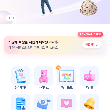
놀
이
계
획
1
/ 4
안
놀이
주제
월간
RENEWAL OPEN
별
계획
✨
꼬망세 쇼핑몰, 새롭게 태어났어요
계획
안
바로가기
안
더 편리해진 쇼핑 경험, 지금 바로 만나보세요
주간
단위
계획
계획
안
안
N
기본
안전
생활
교육
습관
놀이계획안
놀이자료
꼬망세 보드
꼬망봇
놀
이