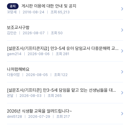
할 것 같습니다. 제 메이트 선생님께도 적극 추천할 예정입니다.좋은
기능을 개발해 주셔서 감사합니다.
게시판 이용에 대한 안내 및 공지
공지
꼬망세
2016-08-24
조회 65,213
보조교사구함
김인순
2026-08-07
조회 50
[설문조사/기프티콘지급] 만3-5세 유아 담임교사 다중문해력 교육 증진을 위한 설문조사
gem214
2026-08-06
조회 281
나처럼해봐요
다둥이맘
2026-08-05
조회 122
[설문조사/기프티콘] 만3-5세 담임을 맡고 있는 선생님들을 대상으로 설문조사를 합니다!
온달
2026-08-03
조회 265
2026년 식생활 교육을 알려드립니다~
dml5128
2026-07-29
조회 217