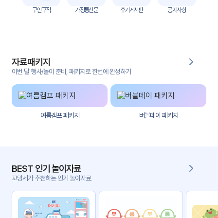
자
구인구직
가정통신문
후기게시판
공지사항
료
전
키오
체
스크
자료패키지
활동
그림
지
이번 달 행사/놀이 준비, 패키지로 한번에 완성하기
환경
PPT
구성
여름캠프 패키지
버블데이 패키지
동영
동요/
상
음원
문서
사진
서식
BEST 인기 놀이자료
꼬망세가 추천하는 인기 놀이자료
크래
놀이패
프트
키지