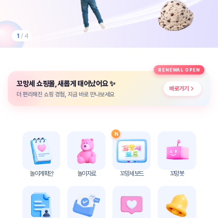
놀
이
계
획
1
/ 4
안
놀이
주제
월간
RENEWAL OPEN
별
계획
✨
꼬망세 쇼핑몰, 새롭게 태어났어요
계획
안
바로가기
안
더 편리해진 쇼핑 경험, 지금 바로 만나보세요
주간
단위
계획
계획
안
안
N
기본
안전
생활
교육
습관
놀이계획안
놀이자료
꼬망세 보드
꼬망봇
놀
이