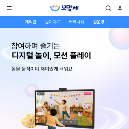
계획안
놀이자료
커뮤니티
원운영
로
로
그
그
인
하
인
시
회
면
원가
더
많
입
은
서
비
스
를
이
용
하
실
수
있
어
요.