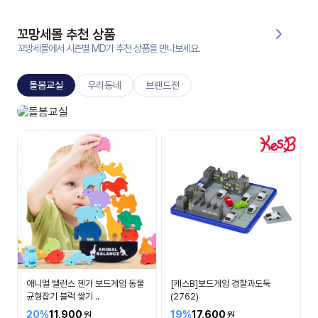
대처
그램
방법
꼬망세몰 추천 상품
꼬망세몰에서 시즌별 MD가 추천 상품을 만나보세요.
평
생
돌봄교실
우리동네
브랜드전
교
육
원
돌봄교실
온라
매일 매일 즐거운 시간
줌
인 강
강의
의
무료
강의
수강
및
후기
세미
나
강의
애니멀 밸런스 젠가 보드게임 동물
[캐스B]보드게임 경찰과도둑
자료
균형잡기 블럭 쌓기 ..
(2762)
실
20%
11,900
19%
17,600