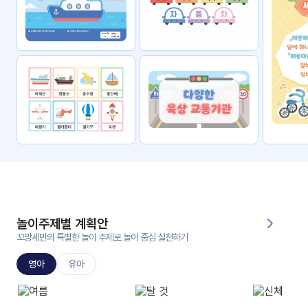
자료
패키
무료
지
꼬망
킨더캔
세 보
버스
드
스마
트프
렌즈
원
운
영
놀이주제별 계획안
가정
꼬망세만의 특별한 놀이 주제로 놀이 중심 실천하기
부모
통신
교육
문
영아
유아
문제
적응
행동
프로