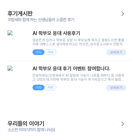
후기게시판
꼬망세와 함께 하는 선생님들의 소중한 후기
AI 학부모 응대 사용후기
궁금한게 있거나 학부모 상담 시 부모님께 뭐라고 말씀드리면 좋을
지에 대해스스로 생각해보려고는 하지만,,유치원교사로서 전문적인
지식은 가지고 있지만 막상 부모님이 이해하시기 쉽게 말로 풀어내
기타
기타
려니 어려울때가...^^(저만 그런거 아니죠 ㅜㅜ)꼬망봇의 장점은 지
상세보기
피티나 제미나이는 몇세이고 여자인지 남자인지 등그래도 좀 기본
정보를 제공하면서 물어봐야할 때가 있어그때마다 정보를 입력하는
것도,또 요즘 부모님들이 ai 활용하는 거를꺼려하시는 분들도 꽤 많
AI 학부모 응대 후기 이벤트 참여합니다.
으셔서 고민이 됐는데ai 학부모 응대를 써볼 수 있어서 좋았어요!앞
으로 쓸 일이 없다면 좋겠지만..ㅎ....(매일 매일이 조용히 지나갔으
안녕하세요!꼬망세에서 AI 알림장 기능이 나왔을 때부터 잘 사용하
면..)그리고 제가 신입 때 이게 있었더라면 ㅜㅜㅜㅜ?응대 팁이 정말
고 있었는데,이번에 학부모 응대 기능이 추가되었다고 해서 놀랐습
좋은거 같아요지금은 그래도 아이들이 잘 이해 되지만초임 때는 정
니다.저는 아직 어린이집 2년차 교사인데, 헤드 교사가 되어 학부모
말 어려워서 항상다른 선생님들께 도움을 요청했었거든요..ㅠ*일지
기타
기타
님 응대에 더 많은 부담을 느끼고 있습니다 ㅠㅠ이번에 제가 원에서
상세보기
쓸 때도 좀 도움이 되는 거 같아요!
겪은 일과 학부모님께 전달드렸던 내용을 함께 보시고,저와 비슷한
입장의 저연차 선생님들께도 작은 도움이 되었으면 좋겠습니다. 이
부분은 제가 꼬망봇에 간단하게 입력한 내용입니다.아이 기저귀 안
에 피처럼 보이는 부분이 있어서 오전 일과 동안 지켜보고,낮잠 이후
에 전화를 드릴 예정이었습니다.이 부분은 제가 입력한 내용에 대해
꼬망봇이 알려준 소통 스크립트입니다.전화로 소통할 예정이었어
서, 대화용을 활용했습니다.늘 전화로 학부모님과 소통할 때는 고민
을 많이 하는데,꼬망봇 덕분에 고민하는 시간을 줄이고 학부모님을
우리들의 이야기
안심시킬 수 있었습니다.이 부분은 꼬망봇이 추가로 알려준 응대 tip
입니다.학부모님께 전화를 드리기 전에, 내용을 숙지하여 좀 더 전문
소소한 이야기까지 함께 나눠요
성 있는 교사가 되어 대화를 나눌 수 있었습니다.꼬망세 AI학부모 응
대 팁을 실제로 사용해 본 후기이며,저는 고연차가 될 때까지도 애용