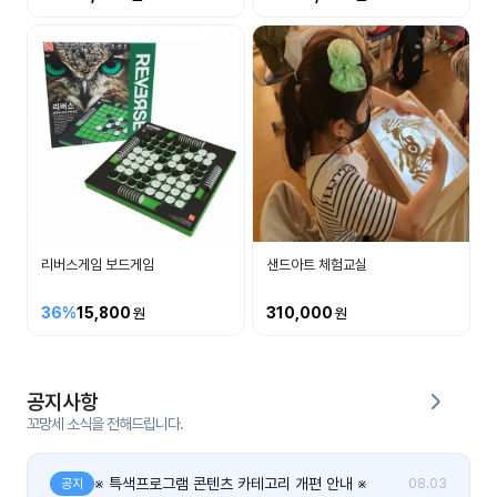
커
뮤
니
티
이벤
공지
트
사항
우리
후기
들의
리버스게임 보드게임
샌드아트 체험교실
게시
이야
판
기
36%
15,800
310,000
인스
유튜
타그
브
램
공지사항
꼬망세 소식을 전해드립니다.
블로
그
※ 특색프로그램 콘텐츠 카테고리 개편 안내 ※
공지
08.03