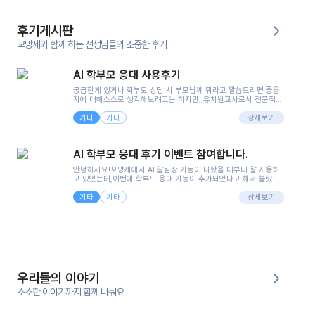
후기게시판
꼬망세와 함께 하는 선생님들의 소중한 후기
AI 학부모 응대 사용후기
궁금한게 있거나 학부모 상담 시 부모님께 뭐라고 말씀드리면 좋을
지에 대해스스로 생각해보려고는 하지만,,유치원교사로서 전문적인
지식은 가지고 있지만 막상 부모님이 이해하시기 쉽게 말로 풀어내
기타
기타
려니 어려울때가...^^(저만 그런거 아니죠 ㅜㅜ)꼬망봇의 장점은 지
상세보기
피티나 제미나이는 몇세이고 여자인지 남자인지 등그래도 좀 기본
정보를 제공하면서 물어봐야할 때가 있어그때마다 정보를 입력하는
것도,또 요즘 부모님들이 ai 활용하는 거를꺼려하시는 분들도 꽤 많
AI 학부모 응대 후기 이벤트 참여합니다.
으셔서 고민이 됐는데ai 학부모 응대를 써볼 수 있어서 좋았어요!앞
으로 쓸 일이 없다면 좋겠지만..ㅎ....(매일 매일이 조용히 지나갔으
안녕하세요!꼬망세에서 AI 알림장 기능이 나왔을 때부터 잘 사용하
면..)그리고 제가 신입 때 이게 있었더라면 ㅜㅜㅜㅜ?응대 팁이 정말
고 있었는데,이번에 학부모 응대 기능이 추가되었다고 해서 놀랐습
좋은거 같아요지금은 그래도 아이들이 잘 이해 되지만초임 때는 정
니다.저는 아직 어린이집 2년차 교사인데, 헤드 교사가 되어 학부모
말 어려워서 항상다른 선생님들께 도움을 요청했었거든요..ㅠ*일지
기타
기타
님 응대에 더 많은 부담을 느끼고 있습니다 ㅠㅠ이번에 제가 원에서
상세보기
쓸 때도 좀 도움이 되는 거 같아요!
겪은 일과 학부모님께 전달드렸던 내용을 함께 보시고,저와 비슷한
입장의 저연차 선생님들께도 작은 도움이 되었으면 좋겠습니다. 이
부분은 제가 꼬망봇에 간단하게 입력한 내용입니다.아이 기저귀 안
에 피처럼 보이는 부분이 있어서 오전 일과 동안 지켜보고,낮잠 이후
에 전화를 드릴 예정이었습니다.이 부분은 제가 입력한 내용에 대해
꼬망봇이 알려준 소통 스크립트입니다.전화로 소통할 예정이었어
서, 대화용을 활용했습니다.늘 전화로 학부모님과 소통할 때는 고민
을 많이 하는데,꼬망봇 덕분에 고민하는 시간을 줄이고 학부모님을
우리들의 이야기
안심시킬 수 있었습니다.이 부분은 꼬망봇이 추가로 알려준 응대 tip
입니다.학부모님께 전화를 드리기 전에, 내용을 숙지하여 좀 더 전문
소소한 이야기까지 함께 나눠요
성 있는 교사가 되어 대화를 나눌 수 있었습니다.꼬망세 AI학부모 응
대 팁을 실제로 사용해 본 후기이며,저는 고연차가 될 때까지도 애용