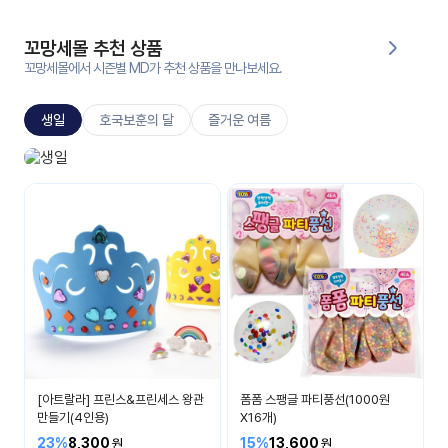
대처
그램
방법
꼬망세몰 추천 상품
꼬망세몰에서 시즌별 MD가 추천 상품을 만나보세요.
평
생
생일
호국보훈의 달
즐거운 여름
교
육
원
생일놀이
온라
생일 축하해요
줌
인 강
강의
의
무료
강의
수강
및
후기
세미
나
강의
[아트랄라] 프린스&프린세스 왕관
폼폼 스팽글 파티풍선(1000원
자료
만들기(4인용)
X16개)
실
23%
8,300
15%
13,600