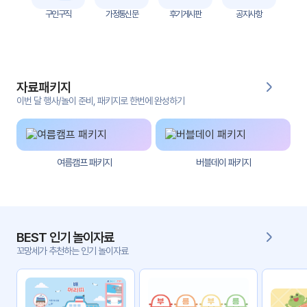
자
구인구직
가정통신문
후기게시판
공지사항
료
전
키오
체
스크
자료패키지
활동
그림
지
이번 달 행사/놀이 준비, 패키지로 한번에 완성하기
환경
PPT
구성
여름캠프 패키지
버블데이 패키지
동영
동요/
상
음원
문서
사진
서식
BEST 인기 놀이자료
꼬망세가 추천하는 인기 놀이자료
크래
놀이패
프트
키지