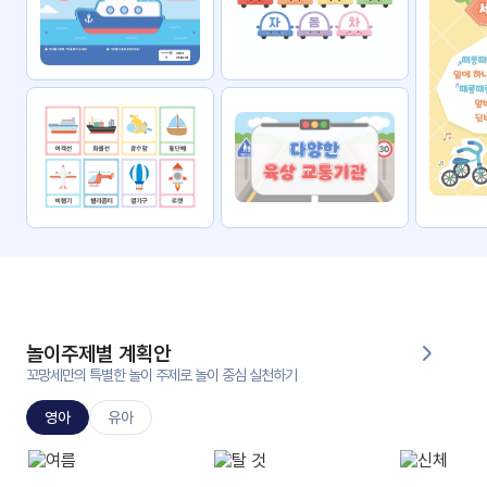
자료
패키
무료
지
꼬망
킨더캔
세 보
버스
드
스마
트프
렌즈
원
운
영
놀이주제별 계획안
가정
꼬망세만의 특별한 놀이 주제로 놀이 중심 실천하기
부모
통신
교육
문
영아
유아
문제
적응
행동
프로