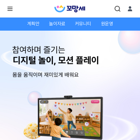
계획안
놀이자료
커뮤니티
원운영
로
로
그
그
인
하
인
시
회
면
원가
더
많
입
은
서
비
스
를
이
용
하
실
수
있
어
요.