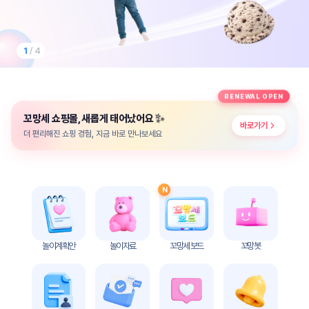
놀
이
계
획
1
/ 4
안
놀이
주제
월간
RENEWAL OPEN
별
계획
✨
꼬망세 쇼핑몰, 새롭게 태어났어요
계획
안
바로가기
안
더 편리해진 쇼핑 경험, 지금 바로 만나보세요
주간
단위
계획
계획
안
안
N
기본
안전
생활
교육
습관
놀이계획안
놀이자료
꼬망세 보드
꼬망봇
놀
이