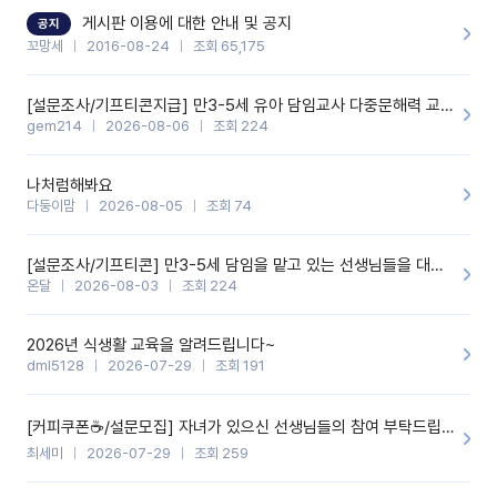
할 것 같습니다. 제 메이트 선생님께도 적극 추천할 예정입니다.좋은
기능을 개발해 주셔서 감사합니다.
게시판 이용에 대한 안내 및 공지
공지
꼬망세
2016-08-24
조회 65,175
[설문조사/기프티콘지급] 만3-5세 유아 담임교사 다중문해력 교육 증진을 위한 설문조사
gem214
2026-08-06
조회 224
나처럼해봐요
다둥이맘
2026-08-05
조회 74
[설문조사/기프티콘] 만3-5세 담임을 맡고 있는 선생님들을 대상으로 설문조사를 합니다!
온달
2026-08-03
조회 224
2026년 식생활 교육을 알려드립니다~
dml5128
2026-07-29
조회 191
[커피쿠폰☕️/설문모집] 자녀가 있으신 선생님들의 참여 부탁드립니다!!
최세미
2026-07-29
조회 259