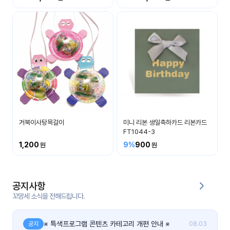
커
뮤
니
티
이벤
공지
트
사항
우리
후기
들의
거북이사탕목걸이
미니 리본 생일축하카드 리본카드
게시
이야
FT1044-3
판
기
1,200
9%
900
인스
유튜
타그
브
램
공지사항
꼬망세 소식을 전해드립니다.
블로
그
※ 특색프로그램 콘텐츠 카테고리 개편 안내 ※
공지
08.03