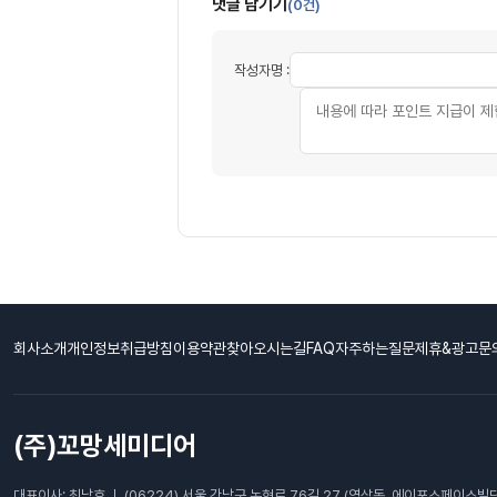
댓글 남기기
(0건)
작성자명 :
회사소개
개인정보취급방침
이용약관
찾아오시는길
FAQ자주하는질문
제휴&광고문
(주)꼬망세미디어
대표이사: 최남호 ㅣ (06224) 서울 강남구 논현로 76길 27 (역삼동, 에이포스페이스빌딩