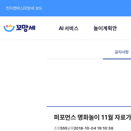
킨더캔버스
꼬망세 보드
AI 서비스
놀이계획안
공지사항
퍼포먼스 명화놀이 11월 자료
조회
555
날짜
2018-10-04 19:10:36