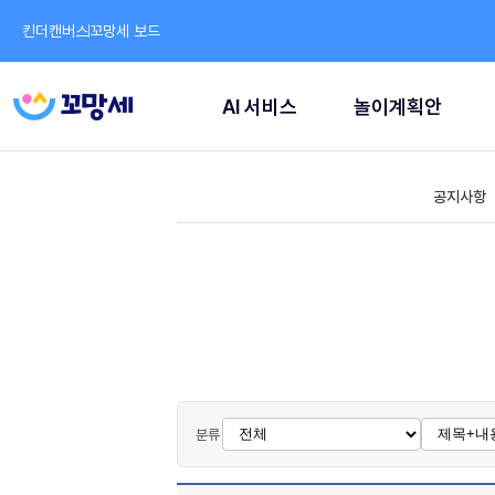
킨더캔버스
꼬망세 보드
AI 서비스
놀이계획안
공지사항
분류