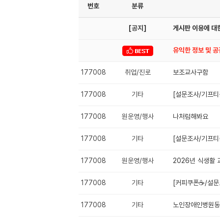
번호
분류
[공지]
게시판 이용에 대한
유익한 정보 및 
177008
취업/진로
보조교사구함
177008
기타
[설문조사/기프티
177008
원운영/행사
나처럼해봐요
177008
기타
[설문조사/기프티
177008
원운영/행사
2026년 식생활
177008
기타
[커피쿠폰☕️/설
177008
기타
노인장애인병원동