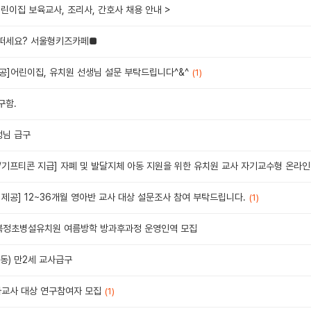
린이집 보육교사, 조리사, 간호사 채용 안내 >
어떠세요? 서울형키즈카페■
공]어린이집, 유치원 선생님 설문 부탁드립니다^&^
(1)
구함.
생님 급구
/기프티콘 지급] 자폐 및 발달지체 아동 지원을 위한 유치원 교사 자기교수형 온라인
제공] 12~36개월 영아반 교사 대상 설문조사 참여 부탁드립니다.
(1)
 복정초병설유치원 여름방학 방과후과정 운영인역 모집
동) 만2세 교사급구
아교사 대상 연구참여자 모집
(1)