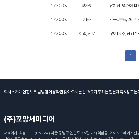
177008
평가제
유치원 평가에 대
177008
기타
긴급!!!!!!!5/2
177008
취업/진로
(경기광주)담임
1
회사소개
개인정보취급방침
이용약관
찾아오시는길
FAQ자주하는질문
제휴&광고문
(주)꼬망세미디어
대표이사: 최남호 ㅣ (06224) 서울 강남구 논현로 76길 27 (역삼동, 에이포스페이스빌딩