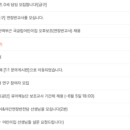
 0세 담임 모집합니다![급구]
로구] 연장반교사를 모십니다.
천역부근 국공립어린이집 오후보조(연장반교사) 채용
2)
험
 [1:1 문의게시판]으로 이동되었습니다.
 연구 참여자 모집
단] 유아체능단 보조교사 기간제 채용 (~6월 5일 18:00)
사&야간연장반전담 선생님을 모십니다(2분)
어린이집 선생님들 설문 요청드립니다:)