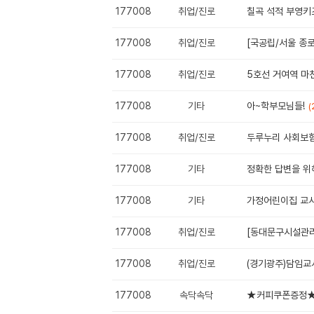
177008
취업/진로
칠곡 석적 부영키즈
177008
취업/진로
[국공립/서울 종
177008
취업/진로
5호선 거여역 마
177008
기타
아~학부모님들!
(
177008
취업/진로
두루누리 사회보
177008
기타
정확한 답변을 위해
177008
기타
가정어린이집 교사
177008
취업/진로
[동대문구시설관리공
177008
취업/진로
(경기광주)담임교
177008
속닥속닥
★커피쿠폰증정★ 