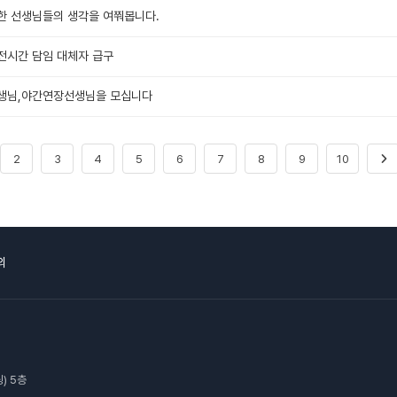
한 선생님들의 생각을 여쭤봅니다.
6 오전시간 담임 대체자 급구
선생님,야간연장선생님을 모십니다
2
3
4
5
6
7
8
9
10
의
) 5층