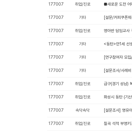
177007
취업/진로
■새로운 도전 
177007
기타
[설문/커피쿠폰제
177007
취업/진로
영아반 담임교사 
177007
기타
<동탄>만1세 선
177007
기타
[연구참여자 모집
177007
기타
[설문조사/사례비 
177007
취업/진로
급구(경기 성남)
177007
취업/진로
화성시 동탄 (기산
177007
속닥속닥
[설문조사] 영유
177007
취업/진로
칠곡 석적 부영키즈