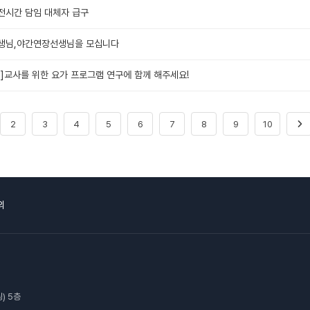
6 오전시간 담임 대체자 급구
선생님,야간연장선생님을 모십니다
집]교사를 위한 요가 프로그램 연구에 함께 해주세요!
2
3
4
5
6
7
8
9
10
의
) 5층