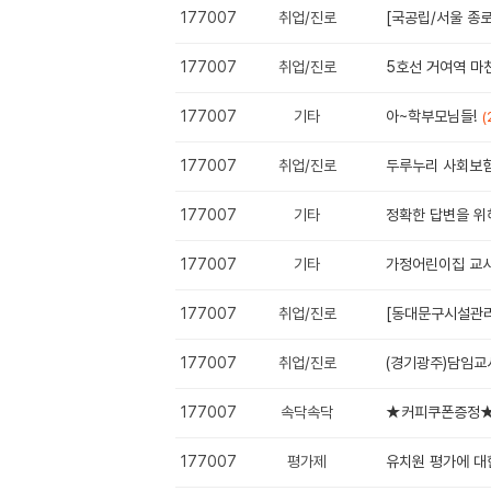
177007
취업/진로
[국공립/서울 종
177007
취업/진로
5호선 거여역 마
177007
기타
아~학부모님들!
(
177007
취업/진로
두루누리 사회보
177007
기타
정확한 답변을 위해
177007
기타
가정어린이집 교사
177007
취업/진로
[동대문구시설관리공
177007
취업/진로
(경기광주)담임교
177007
속닥속닥
★커피쿠폰증정★ 
177007
평가제
유치원 평가에 대