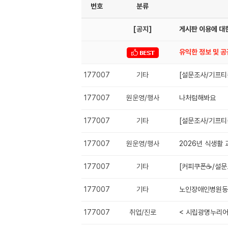
번호
분류
[공지]
게시판 이용에 대한
유익한 정보 및 
177007
기타
[설문조사/기프티
177007
원운영/행사
나처럼해봐요
177007
기타
[설문조사/기프티
177007
원운영/행사
2026년 식생활
177007
기타
[커피쿠폰☕️/설
177007
기타
노인장애인병원동
177007
취업/진로
< 시립광명누리어