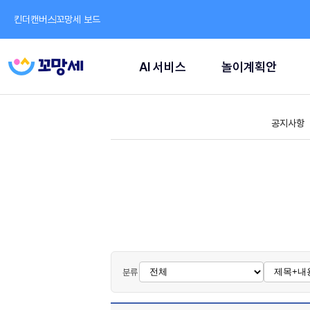
킨더캔버스
꼬망세 보드
AI 서비스
놀이계획안
공지사항
분류