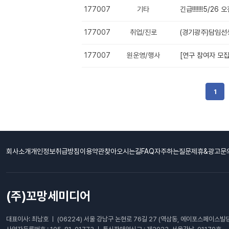
177007
기타
긴급!!!!!!!5/2
177007
취업/진로
(경기광주)담임
177007
원운영/행사
[연구 참여자 모
1
회사소개
개인정보취급방침
이용약관
찾아오시는길
FAQ자주하는질문
제휴&광고문
(주)꼬망세미디어
대표이사: 최남호 ㅣ (06224) 서울 강남구 논현로 76길 27 (역삼동, 에이포스페이스빌딩