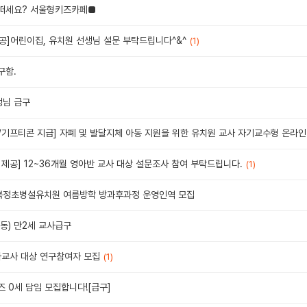
어떠세요? 서울형키즈카페■
공]어린이집, 유치원 선생님 설문 부탁드립니다^&^
(1)
구함.
생님 급구
/기프티콘 지급] 자폐 및 발달지체 아동 지원을 위한 유치원 교사 자기교수형 온라인
제공] 12~36개월 영아반 교사 대상 설문조사 참여 부탁드립니다.
(1)
 복정초병설유치원 여름방학 방과후과정 운영인역 모집
동) 만2세 교사급구
아교사 대상 연구참여자 모집
(1)
 0세 담임 모집합니다![급구]