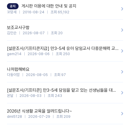
할 것 같습니다. 제 메이트 선생님께도 적극 추천할 예정입니다.좋은
기능을 개발해 주셔서 감사합니다.
게시판 이용에 대한 안내 및 공지
공지
꼬망세
2016-08-24
조회 65,192
보조교사구함
김인순
2026-08-07
조회 20
[설문조사/기프티콘지급] 만3-5세 유아 담임교사 다중문해력 교육 증진을 위한 설문조사
gem214
2026-08-06
조회 250
나처럼해봐요
다둥이맘
2026-08-05
조회 97
[설문조사/기프티콘] 만3-5세 담임을 맡고 있는 선생님들을 대상으로 설문조사를 합니다!
온달
2026-08-03
조회 243
2026년 식생활 교육을 알려드립니다~
dml5128
2026-07-29
조회 209