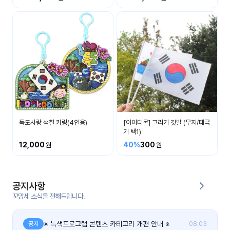
커
뮤
니
티
이벤
공지
트
사항
우리
후기
들의
독도사랑 색칠 키링(4인용)
[아이디몬] 그리기 깃발 (무지/태극
게시
이야
기 택1)
판
기
12,000
40%
300
인스
유튜
타그
브
램
공지사항
꼬망세 소식을 전해드립니다.
블로
그
※ 특색프로그램 콘텐츠 카테고리 개편 안내 ※
공지
08.03