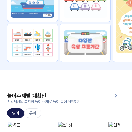
자료
패키
무료
지
꼬망
킨더캔
세 보
버스
드
스마
트프
렌즈
원
운
영
놀이주제별 계획안
가정
꼬망세만의 특별한 놀이 주제로 놀이 중심 실천하기
부모
통신
교육
문
영아
유아
문제
적응
행동
프로