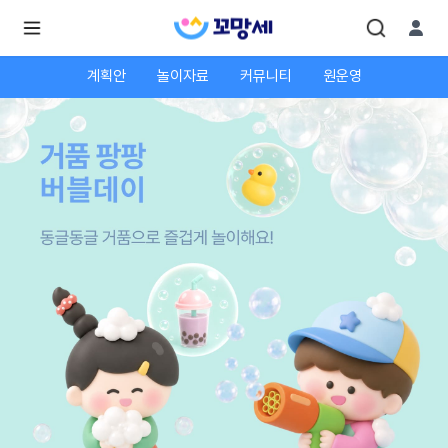
계획안
놀이자료
커뮤니티
원운영
로
로
그
그
인
하
인
시
회
면
원가
더
많
입
은
서
비
스
를
이
용
하
실
수
있
어
요.