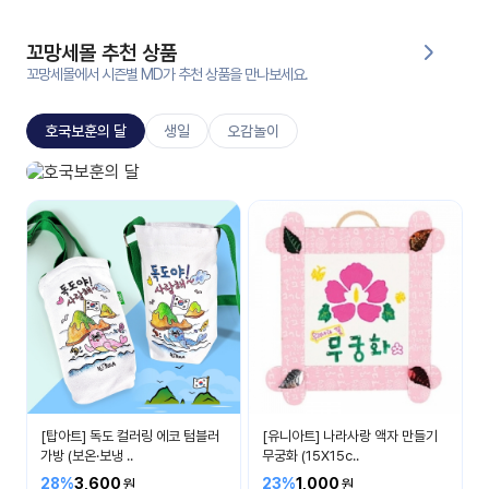
대처
그램
방법
꼬망세몰 추천 상품
꼬망세몰에서 시즌별 MD가 추천 상품을 만나보세요.
평
생
호국보훈의 달
생일
오감놀이
교
육
원
호국보훈의 달
온라
나라 사랑을 배워요
줌
인 강
강의
의
무료
강의
수강
및
후기
세미
나
강의
[탑아트] 독도 컬러링 에코 텀블러
[유니아트] 나라사랑 액자 만들기
자료
가방 (보온·보냉 ..
무궁화 (15X15c..
실
28%
3,600
23%
1,000