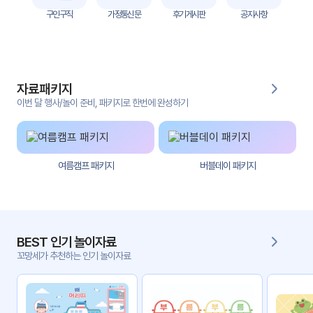
자
구인구직
가정통신문
후기게시판
공지사항
료
전
키오
체
스크
자료패키지
활동
그림
지
이번 달 행사/놀이 준비, 패키지로 한번에 완성하기
환경
PPT
구성
여름캠프 패키지
버블데이 패키지
동영
동요/
상
음원
문서
사진
서식
BEST 인기 놀이자료
꼬망세가 추천하는 인기 놀이자료
크래
놀이패
프트
키지