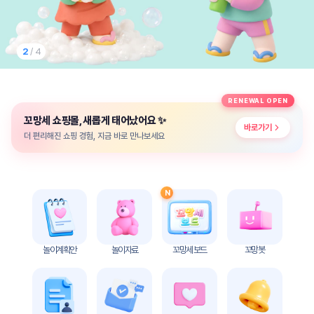
놀
이
계
획
3
/ 4
안
놀이
주제
월간
RENEWAL OPEN
별
계획
✨
꼬망세 쇼핑몰, 새롭게 태어났어요
계획
안
바로가기
안
더 편리해진 쇼핑 경험, 지금 바로 만나보세요
주간
단위
계획
계획
안
안
N
기본
안전
생활
교육
습관
놀이계획안
놀이자료
꼬망세 보드
꼬망봇
놀
이