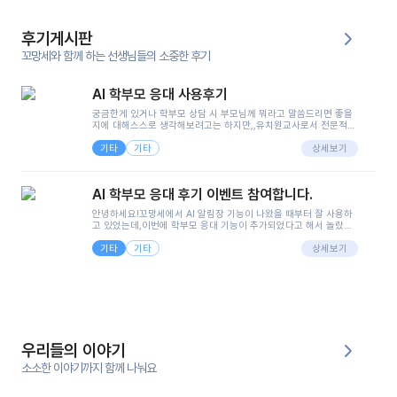
후기게시판
꼬망세와 함께 하는 선생님들의 소중한 후기
AI 학부모 응대 사용후기
궁금한게 있거나 학부모 상담 시 부모님께 뭐라고 말씀드리면 좋을
지에 대해스스로 생각해보려고는 하지만,,유치원교사로서 전문적인
지식은 가지고 있지만 막상 부모님이 이해하시기 쉽게 말로 풀어내
기타
기타
려니 어려울때가...^^(저만 그런거 아니죠 ㅜㅜ)꼬망봇의 장점은 지
상세보기
피티나 제미나이는 몇세이고 여자인지 남자인지 등그래도 좀 기본
정보를 제공하면서 물어봐야할 때가 있어그때마다 정보를 입력하는
것도,또 요즘 부모님들이 ai 활용하는 거를꺼려하시는 분들도 꽤 많
AI 학부모 응대 후기 이벤트 참여합니다.
으셔서 고민이 됐는데ai 학부모 응대를 써볼 수 있어서 좋았어요!앞
으로 쓸 일이 없다면 좋겠지만..ㅎ....(매일 매일이 조용히 지나갔으
안녕하세요!꼬망세에서 AI 알림장 기능이 나왔을 때부터 잘 사용하
면..)그리고 제가 신입 때 이게 있었더라면 ㅜㅜㅜㅜ?응대 팁이 정말
고 있었는데,이번에 학부모 응대 기능이 추가되었다고 해서 놀랐습
좋은거 같아요지금은 그래도 아이들이 잘 이해 되지만초임 때는 정
니다.저는 아직 어린이집 2년차 교사인데, 헤드 교사가 되어 학부모
말 어려워서 항상다른 선생님들께 도움을 요청했었거든요..ㅠ*일지
기타
기타
님 응대에 더 많은 부담을 느끼고 있습니다 ㅠㅠ이번에 제가 원에서
상세보기
쓸 때도 좀 도움이 되는 거 같아요!
겪은 일과 학부모님께 전달드렸던 내용을 함께 보시고,저와 비슷한
입장의 저연차 선생님들께도 작은 도움이 되었으면 좋겠습니다. 이
부분은 제가 꼬망봇에 간단하게 입력한 내용입니다.아이 기저귀 안
에 피처럼 보이는 부분이 있어서 오전 일과 동안 지켜보고,낮잠 이후
에 전화를 드릴 예정이었습니다.이 부분은 제가 입력한 내용에 대해
꼬망봇이 알려준 소통 스크립트입니다.전화로 소통할 예정이었어
서, 대화용을 활용했습니다.늘 전화로 학부모님과 소통할 때는 고민
을 많이 하는데,꼬망봇 덕분에 고민하는 시간을 줄이고 학부모님을
우리들의 이야기
안심시킬 수 있었습니다.이 부분은 꼬망봇이 추가로 알려준 응대 tip
입니다.학부모님께 전화를 드리기 전에, 내용을 숙지하여 좀 더 전문
소소한 이야기까지 함께 나눠요
성 있는 교사가 되어 대화를 나눌 수 있었습니다.꼬망세 AI학부모 응
대 팁을 실제로 사용해 본 후기이며,저는 고연차가 될 때까지도 애용