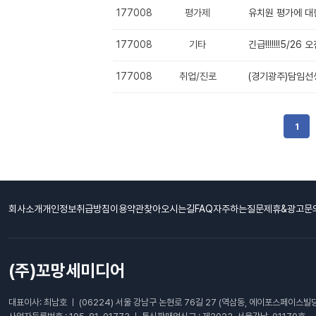
177008
평가제
유치원 평가에 대
177008
기타
긴급!!!!!!!5/2
177008
취업/진로
(경기광주)담임
1
회사소개
개인정보취급방침
이용약관
찾아오시는길
FAQ자주하는질문
제휴&광고문
(주)꼬망세미디어
대표이사: 최남호 ㅣ (06224) 서울 강남구 논현로 76길 27 (역삼동, 에이포스페이스빌딩