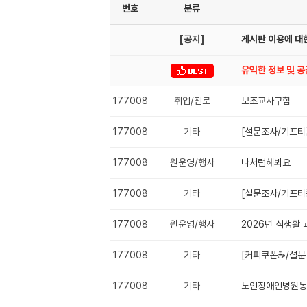
번호
분류
[공지]
게시판 이용에 대한
유익한 정보 및 
177008
취업/진로
보조교사구함
177008
기타
[설문조사/기프티
177008
원운영/행사
나처럼해봐요
177008
기타
[설문조사/기프티
177008
원운영/행사
2026년 식생활
177008
기타
[커피쿠폰☕️/설
177008
기타
노인장애인병원동