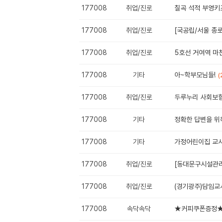
177008
취업/진로
칠곡 석적 부영키즈
177008
취업/진로
[국공립/서울 종
177008
취업/진로
5호선 거여역 마
177008
기타
아~학부모님들!
(
177008
취업/진로
두루누리 사회보
177008
기타
정확한 답변을 위해
177008
기타
가정어린이집 교사
177008
취업/진로
[동대문구시설관리공
177008
취업/진로
(경기광주)담임교
177008
속닥속닥
★커피쿠폰증정★ 