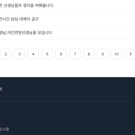
한 선생님들의 생각을 여쭤봅니다.
6 오전시간 담임 대체자 급구
선생님,야간연장선생님을 모십니다
2
3
4
5
6
7
8
9
10
의
) 5층