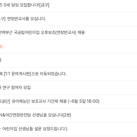
 0세 담임 모집합니다![급구]
로구] 연장반교사를 모십니다.
천역부근 국공립어린이집 오후보조(연장반교사) 채용
2)
험
 [1:1 문의게시판]으로 이동되었습니다.
 연구 참여자 모집
단] 유아체능단 보조교사 기간제 채용 (~6월 5일 18:00)
사&야간연장반전담 선생님을 모십니다(2분)
어린이집 선생님들 설문 요청드립니다:)