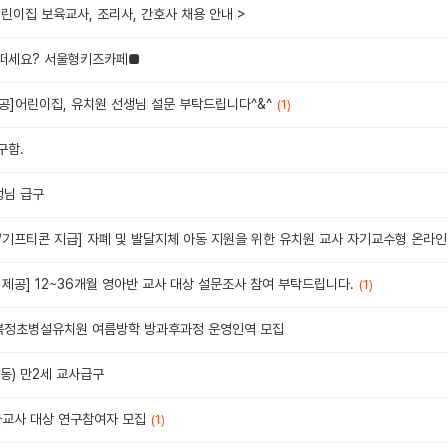
린이집 보육교사, 조리사, 간호사 채용 안내 >
어떠세요? 서울형키즈카페■
공]어린이집, 유치원 선생님 설문 부탁드립니다^&^
(1)
구함.
생님 급구
/기프티콘 지급] 자폐 및 발달지체 아동 지원을 위한 유치원 교사 자기교수형 온라인
제공] 12~36개월 영아반 교사 대상 설문조사 참여 부탁드립니다.
(1)
 복정초병설유치원 여름방학 방과후과정 운영인역 모집
동) 만2세 교사급구
아교사 대상 연구참여자 모집
(1)