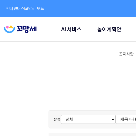
킨더캔버스
꼬망세 보드
AI 서비스
놀이계획안
공지사항
분류