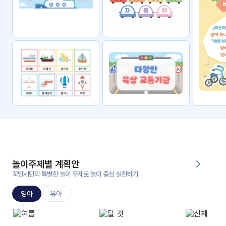
자료
패키
무료
지
꼬망
킨더캔
세 보
버스
드
스마
트프
렌즈
원
운
영
놀이주제별 계획안
가정
꼬망세만의 특별한 놀이 주제로 놀이 중심 실천하기
부모
통신
교육
문
영아
유아
문제
적응
행동
프로