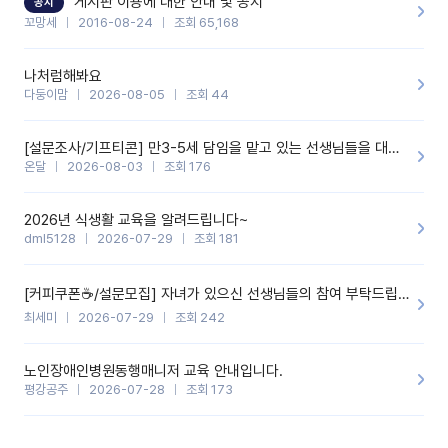
게시판 이용에 대한 안내 및 공지
공지
꼬망세
2016-08-24
조회 65,168
나처럼해봐요
다둥이맘
2026-08-05
조회 44
[설문조사/기프티콘] 만3-5세 담임을 맡고 있는 선생님들을 대상으로 설문조사를 합니다!
온달
2026-08-03
조회 176
2026년 식생활 교육을 알려드립니다~
dml5128
2026-07-29
조회 181
[커피쿠폰☕️/설문모집] 자녀가 있으신 선생님들의 참여 부탁드립니다!!
최세미
2026-07-29
조회 242
노인장애인병원동행매니저 교육 안내입니다.
평강공주
2026-07-28
조회 173