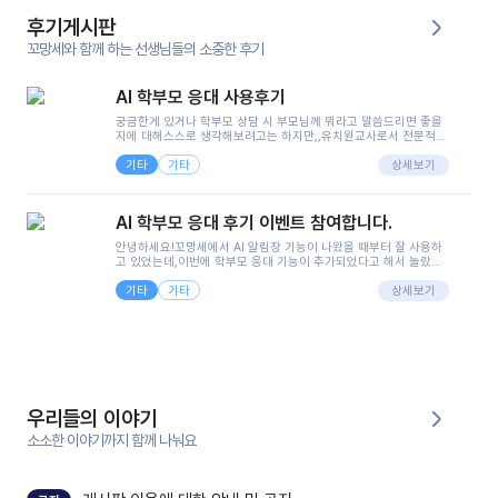
후기게시판
꼬망세와 함께 하는 선생님들의 소중한 후기
AI 학부모 응대 사용후기
궁금한게 있거나 학부모 상담 시 부모님께 뭐라고 말씀드리면 좋을
지에 대해스스로 생각해보려고는 하지만,,유치원교사로서 전문적인
지식은 가지고 있지만 막상 부모님이 이해하시기 쉽게 말로 풀어내
기타
기타
려니 어려울때가...^^(저만 그런거 아니죠 ㅜㅜ)꼬망봇의 장점은 지
상세보기
피티나 제미나이는 몇세이고 여자인지 남자인지 등그래도 좀 기본
정보를 제공하면서 물어봐야할 때가 있어그때마다 정보를 입력하는
것도,또 요즘 부모님들이 ai 활용하는 거를꺼려하시는 분들도 꽤 많
AI 학부모 응대 후기 이벤트 참여합니다.
으셔서 고민이 됐는데ai 학부모 응대를 써볼 수 있어서 좋았어요!앞
으로 쓸 일이 없다면 좋겠지만..ㅎ....(매일 매일이 조용히 지나갔으
안녕하세요!꼬망세에서 AI 알림장 기능이 나왔을 때부터 잘 사용하
면..)그리고 제가 신입 때 이게 있었더라면 ㅜㅜㅜㅜ?응대 팁이 정말
고 있었는데,이번에 학부모 응대 기능이 추가되었다고 해서 놀랐습
좋은거 같아요지금은 그래도 아이들이 잘 이해 되지만초임 때는 정
니다.저는 아직 어린이집 2년차 교사인데, 헤드 교사가 되어 학부모
말 어려워서 항상다른 선생님들께 도움을 요청했었거든요..ㅠ*일지
기타
기타
님 응대에 더 많은 부담을 느끼고 있습니다 ㅠㅠ이번에 제가 원에서
상세보기
쓸 때도 좀 도움이 되는 거 같아요!
겪은 일과 학부모님께 전달드렸던 내용을 함께 보시고,저와 비슷한
입장의 저연차 선생님들께도 작은 도움이 되었으면 좋겠습니다. 이
부분은 제가 꼬망봇에 간단하게 입력한 내용입니다.아이 기저귀 안
에 피처럼 보이는 부분이 있어서 오전 일과 동안 지켜보고,낮잠 이후
에 전화를 드릴 예정이었습니다.이 부분은 제가 입력한 내용에 대해
꼬망봇이 알려준 소통 스크립트입니다.전화로 소통할 예정이었어
서, 대화용을 활용했습니다.늘 전화로 학부모님과 소통할 때는 고민
을 많이 하는데,꼬망봇 덕분에 고민하는 시간을 줄이고 학부모님을
우리들의 이야기
안심시킬 수 있었습니다.이 부분은 꼬망봇이 추가로 알려준 응대 tip
입니다.학부모님께 전화를 드리기 전에, 내용을 숙지하여 좀 더 전문
소소한 이야기까지 함께 나눠요
성 있는 교사가 되어 대화를 나눌 수 있었습니다.꼬망세 AI학부모 응
대 팁을 실제로 사용해 본 후기이며,저는 고연차가 될 때까지도 애용
할 것 같습니다. 제 메이트 선생님께도 적극 추천할 예정입니다.좋은
기능을 개발해 주셔서 감사합니다.