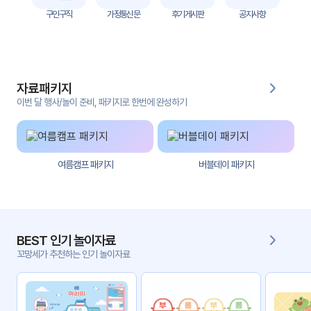
자
구인구직
가정통신문
후기게시판
공지사항
료
전
키오
체
스크
자료패키지
활동
그림
지
이번 달 행사/놀이 준비, 패키지로 한번에 완성하기
환경
PPT
구성
여름캠프 패키지
버블데이 패키지
동영
동요/
상
음원
문서
사진
서식
BEST 인기 놀이자료
꼬망세가 추천하는 인기 놀이자료
크래
놀이패
프트
키지