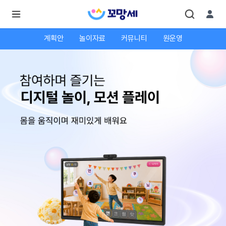
계획안
놀이자료
커뮤니티
원운영
로
로
그
그
인
하
인
시
회
면
원가
더
많
입
은
서
비
스
를
이
용
하
실
수
있
어
요.