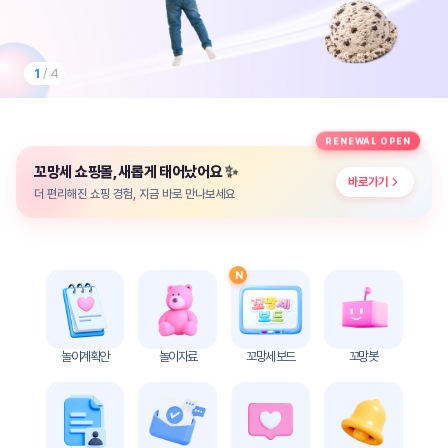
놀
이
계
획
1
/ 4
안
놀이
주제
월간
RENEWAL OPEN
별
계획
✨
꼬망세 쇼핑몰, 새롭게 태어났어요
계획
안
바로가기
안
더 편리해진 쇼핑 경험, 지금 바로 만나보세요
주간
단위
계획
계획
안
안
N
기본
안전
생활
교육
습관
놀이계획안
놀이자료
꼬망세 보드
꼬망봇
놀
이