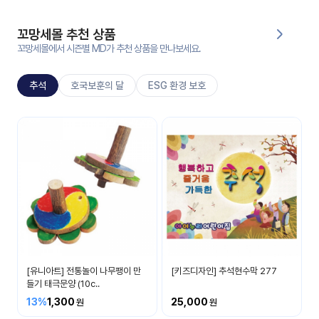
대처
그램
방법
꼬망세몰 추천 상품
꼬망세몰에서 시즌별 MD가 추천 상품을 만나보세요.
평
생
추석
호국보훈의 달
ESG 환경 보호
교
육
원
추석
온라
추석명절에 대해 알아봐요
줌
인 강
강의
의
무료
강의
수강
및
후기
세미
나
[유니아트] 전통놀이 나무팽이 만
[키즈디자인] 추석현수막 277
강의
들기 태극문양 (10c..
자료
13%
1,300
25,000
실