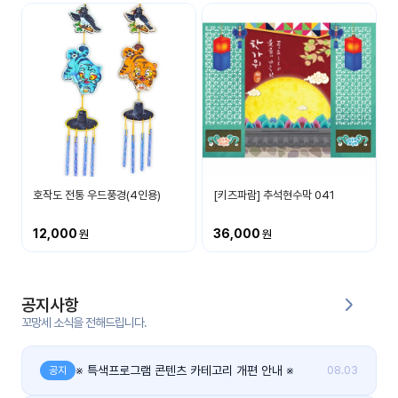
커
뮤
니
티
이벤
공지
트
사항
호작도 전통 우드풍경(4인용)
[키즈파람] 추석현수막 041
우리
후기
들의
게시
이야
판
12,000
36,000
기
인스
유튜
타그
공지사항
브
램
꼬망세 소식을 전해드립니다.
블로
그
※ 특색프로그램 콘텐츠 카테고리 개편 안내 ※
공지
08.03