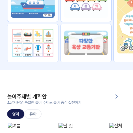
자료
패키
무료
지
꼬망
킨더캔
세 보
버스
드
스마
트프
렌즈
원
운
영
놀이주제별 계획안
가정
꼬망세만의 특별한 놀이 주제로 놀이 중심 실천하기
부모
통신
교육
문
영아
유아
문제
적응
행동
프로