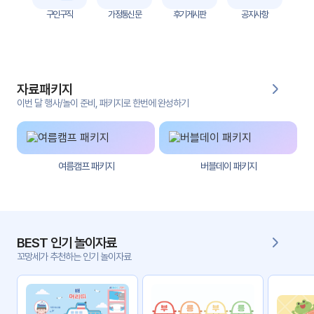
자
구인구직
가정통신문
후기게시판
공지사항
료
전
키오
체
스크
자료패키지
활동
그림
지
이번 달 행사/놀이 준비, 패키지로 한번에 완성하기
환경
PPT
구성
여름캠프 패키지
버블데이 패키지
동영
동요/
상
음원
문서
사진
서식
BEST 인기 놀이자료
꼬망세가 추천하는 인기 놀이자료
크래
놀이패
프트
키지