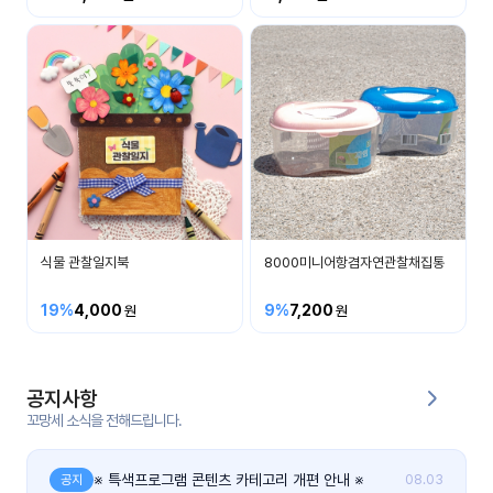
커
뮤
니
티
이벤
공지
트
사항
우리
후기
들의
식물 관찰일지북
8000미니어항겸자연관찰채집통
게시
이야
판
기
19%
4,000
9%
7,200
인스
유튜
타그
브
램
공지사항
꼬망세 소식을 전해드립니다.
블로
그
※ 특색프로그램 콘텐츠 카테고리 개편 안내 ※
공지
08.03