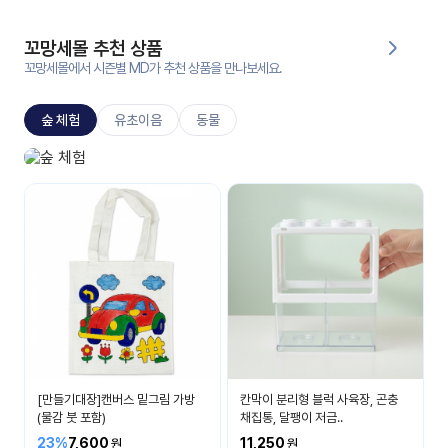
대처
그램
방법
꼬망세몰 추천 상품
꼬망세몰에서 시즌별 MD가 추천 상품을 만나보세요.
평
생
숲 체험
유초이음
동물
교
육
원
숲 체험 놀이
온라
자연이 주는 선물
줌
인 강
강의
의
무료
강의
수강
및
후기
세미
나
강의
[만들기대장]캔버스 밑그림 가방
칸막이 분리형 블럭 사육장, 곤충
자료
(물감 붓 포함)
채집통, 달팽이 저금..
실
23%
7,600
11,250