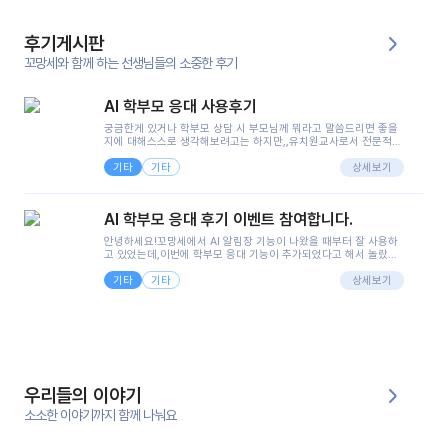
후기게시판
꼬망세와 함께 하는 선생님들의 소중한 후기
AI 학부모 응대 사용후기
궁금한게 있거나 학부모 상담 시 부모님께 뭐라고 말씀드리면 좋을
지에 대해스스로 생각해보려고는 하지만,,유치원교사로서 전문적인
지식은 가지고 있지만 막상 부모님이 이해하시기 쉽게 말로 풀어내
기타
기타
려니 어려울때가...^^(저만 그런거 아니죠 ㅜㅜ)꼬망봇의 장점은 지
상세보기
피티나 제미나이는 몇세이고 여자인지 남자인지 등그래도 좀 기본
정보를 제공하면서 물어봐야할 때가 있어그때마다 정보를 입력하는
것도,또 요즘 부모님들이 ai 활용하는 거를꺼려하시는 분들도 꽤 많
AI 학부모 응대 후기 이벤트 참여합니다.
으셔서 고민이 됐는데ai 학부모 응대를 써볼 수 있어서 좋았어요!앞
으로 쓸 일이 없다면 좋겠지만..ㅎ....(매일 매일이 조용히 지나갔으
안녕하세요!꼬망세에서 AI 알림장 기능이 나왔을 때부터 잘 사용하
면..)그리고 제가 신입 때 이게 있었더라면 ㅜㅜㅜㅜ?응대 팁이 정말
고 있었는데,이번에 학부모 응대 기능이 추가되었다고 해서 놀랐습
좋은거 같아요지금은 그래도 아이들이 잘 이해 되지만초임 때는 정
니다.저는 아직 어린이집 2년차 교사인데, 헤드 교사가 되어 학부모
말 어려워서 항상다른 선생님들께 도움을 요청했었거든요..ㅠ*일지
기타
기타
님 응대에 더 많은 부담을 느끼고 있습니다 ㅠㅠ이번에 제가 원에서
상세보기
쓸 때도 좀 도움이 되는 거 같아요!
겪은 일과 학부모님께 전달드렸던 내용을 함께 보시고,저와 비슷한
입장의 저연차 선생님들께도 작은 도움이 되었으면 좋겠습니다. 이
부분은 제가 꼬망봇에 간단하게 입력한 내용입니다.아이 기저귀 안
에 피처럼 보이는 부분이 있어서 오전 일과 동안 지켜보고,낮잠 이후
에 전화를 드릴 예정이었습니다.이 부분은 제가 입력한 내용에 대해
꼬망봇이 알려준 소통 스크립트입니다.전화로 소통할 예정이었어
서, 대화용을 활용했습니다.늘 전화로 학부모님과 소통할 때는 고민
을 많이 하는데,꼬망봇 덕분에 고민하는 시간을 줄이고 학부모님을
우리들의 이야기
안심시킬 수 있었습니다.이 부분은 꼬망봇이 추가로 알려준 응대 tip
입니다.학부모님께 전화를 드리기 전에, 내용을 숙지하여 좀 더 전문
소소한 이야기까지 함께 나눠요
성 있는 교사가 되어 대화를 나눌 수 있었습니다.꼬망세 AI학부모 응
대 팁을 실제로 사용해 본 후기이며,저는 고연차가 될 때까지도 애용