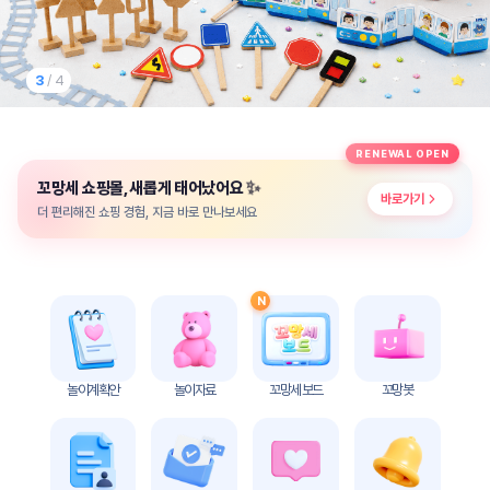
놀
이
계
획
3
/ 4
안
놀이
주제
월간
RENEWAL OPEN
별
계획
✨
꼬망세 쇼핑몰, 새롭게 태어났어요
계획
안
바로가기
안
더 편리해진 쇼핑 경험, 지금 바로 만나보세요
주간
단위
계획
계획
안
안
N
기본
안전
생활
교육
습관
놀이계획안
놀이자료
꼬망세 보드
꼬망봇
놀
이