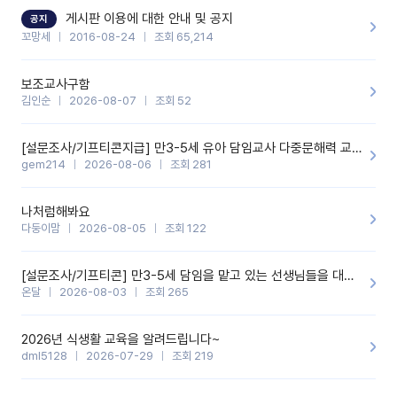
할 것 같습니다. 제 메이트 선생님께도 적극 추천할 예정입니다.좋은
기능을 개발해 주셔서 감사합니다.
게시판 이용에 대한 안내 및 공지
공지
꼬망세
2016-08-24
조회 65,214
보조교사구함
김인순
2026-08-07
조회 52
[설문조사/기프티콘지급] 만3-5세 유아 담임교사 다중문해력 교육 증진을 위한 설문조사
gem214
2026-08-06
조회 281
나처럼해봐요
다둥이맘
2026-08-05
조회 122
[설문조사/기프티콘] 만3-5세 담임을 맡고 있는 선생님들을 대상으로 설문조사를 합니다!
온달
2026-08-03
조회 265
2026년 식생활 교육을 알려드립니다~
dml5128
2026-07-29
조회 219