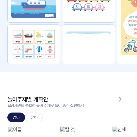
자료
패키
무료
지
꼬망
킨더캔
세 보
버스
드
스마
트프
렌즈
원
운
영
놀이주제별 계획안
가정
꼬망세만의 특별한 놀이 주제로 놀이 중심 실천하기
부모
통신
교육
문
영아
유아
문제
적응
행동
프로