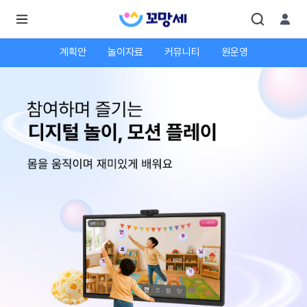
계획안
놀이자료
커뮤니티
원운영
로
로
그
그
인
하
인
시
회
면
원가
더
많
입
은
서
비
스
를
이
용
하
실
수
있
어
요.