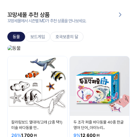
대처
그램
방법
꼬망세몰 추천 상품
꼬망세몰에서 시즌별 MD가 추천 상품을 만나보세요.
평
생
동물
보드게임
호국보훈의 달
교
육
원
동물놀이
온라
다양한 동물이 있어요
줌
인 강
강의
의
무료
강의
수강
및
후기
세미
나
강의
칼라링보드 열대어/고래 (2종 택1)
두 조각 퍼즐 바다동물 40종 한글
자료
미술 바다동물 만..
영어 단어_아이누리..
실
26%
1,700
9%
12,600