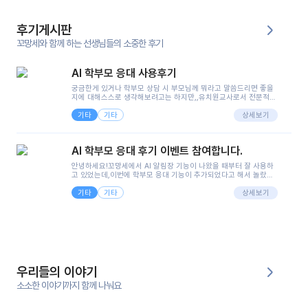
후기게시판
꼬망세와 함께 하는 선생님들의 소중한 후기
AI 학부모 응대 사용후기
궁금한게 있거나 학부모 상담 시 부모님께 뭐라고 말씀드리면 좋을
지에 대해스스로 생각해보려고는 하지만,,유치원교사로서 전문적인
지식은 가지고 있지만 막상 부모님이 이해하시기 쉽게 말로 풀어내
기타
기타
려니 어려울때가...^^(저만 그런거 아니죠 ㅜㅜ)꼬망봇의 장점은 지
상세보기
피티나 제미나이는 몇세이고 여자인지 남자인지 등그래도 좀 기본
정보를 제공하면서 물어봐야할 때가 있어그때마다 정보를 입력하는
것도,또 요즘 부모님들이 ai 활용하는 거를꺼려하시는 분들도 꽤 많
AI 학부모 응대 후기 이벤트 참여합니다.
으셔서 고민이 됐는데ai 학부모 응대를 써볼 수 있어서 좋았어요!앞
으로 쓸 일이 없다면 좋겠지만..ㅎ....(매일 매일이 조용히 지나갔으
안녕하세요!꼬망세에서 AI 알림장 기능이 나왔을 때부터 잘 사용하
면..)그리고 제가 신입 때 이게 있었더라면 ㅜㅜㅜㅜ?응대 팁이 정말
고 있었는데,이번에 학부모 응대 기능이 추가되었다고 해서 놀랐습
좋은거 같아요지금은 그래도 아이들이 잘 이해 되지만초임 때는 정
니다.저는 아직 어린이집 2년차 교사인데, 헤드 교사가 되어 학부모
말 어려워서 항상다른 선생님들께 도움을 요청했었거든요..ㅠ*일지
기타
기타
님 응대에 더 많은 부담을 느끼고 있습니다 ㅠㅠ이번에 제가 원에서
상세보기
쓸 때도 좀 도움이 되는 거 같아요!
겪은 일과 학부모님께 전달드렸던 내용을 함께 보시고,저와 비슷한
입장의 저연차 선생님들께도 작은 도움이 되었으면 좋겠습니다. 이
부분은 제가 꼬망봇에 간단하게 입력한 내용입니다.아이 기저귀 안
에 피처럼 보이는 부분이 있어서 오전 일과 동안 지켜보고,낮잠 이후
에 전화를 드릴 예정이었습니다.이 부분은 제가 입력한 내용에 대해
꼬망봇이 알려준 소통 스크립트입니다.전화로 소통할 예정이었어
서, 대화용을 활용했습니다.늘 전화로 학부모님과 소통할 때는 고민
을 많이 하는데,꼬망봇 덕분에 고민하는 시간을 줄이고 학부모님을
우리들의 이야기
안심시킬 수 있었습니다.이 부분은 꼬망봇이 추가로 알려준 응대 tip
입니다.학부모님께 전화를 드리기 전에, 내용을 숙지하여 좀 더 전문
소소한 이야기까지 함께 나눠요
성 있는 교사가 되어 대화를 나눌 수 있었습니다.꼬망세 AI학부모 응
대 팁을 실제로 사용해 본 후기이며,저는 고연차가 될 때까지도 애용