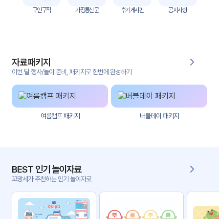
자
구인구직
가정통신문
후기게시판
공지사항
료
전
키오
체
스크
자료패키지
활동
그림
지
이번 달 행사/놀이 준비, 패키지로 한번에 완성하기
환경
PPT
구성
여름캠프 패키지
버블데이 패키지
동영
동요/
상
음원
문서
사진
서식
BEST 인기 놀이자료
꼬망세가 추천하는 인기 놀이자료
크래
놀이패
프트
키지