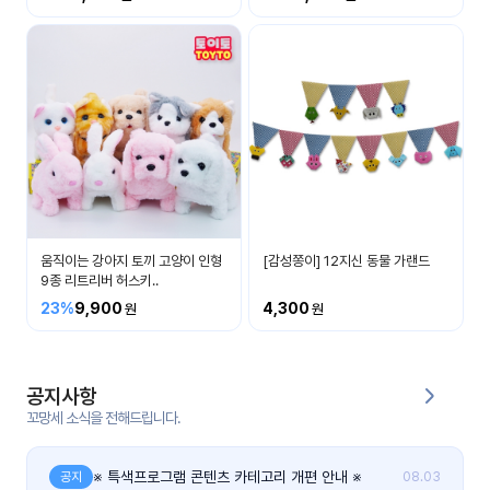
커
뮤
니
티
이벤
공지
트
사항
우리
후기
들의
움직이는 강아지 토끼 고양이 인형
[감성쫑이] 12지신 동물 가랜드
게시
이야
9종 리트리버 허스키..
판
기
23%
9,900
4,300
인스
유튜
타그
브
램
공지사항
꼬망세 소식을 전해드립니다.
블로
그
※ 특색프로그램 콘텐츠 카테고리 개편 안내 ※
공지
08.03