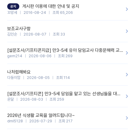
할 것 같습니다. 제 메이트 선생님께도 적극 추천할 예정입니다.좋은
기능을 개발해 주셔서 감사합니다.
게시판 이용에 대한 안내 및 공지
공지
꼬망세
2016-08-24
조회 65,206
보조교사구함
김인순
2026-08-07
조회 33
[설문조사/기프티콘지급] 만3-5세 유아 담임교사 다중문해력 교육 증진을 위한 설문조사
gem214
2026-08-06
조회 269
나처럼해봐요
다둥이맘
2026-08-05
조회 114
[설문조사/기프티콘] 만3-5세 담임을 맡고 있는 선생님들을 대상으로 설문조사를 합니다!
온달
2026-08-03
조회 259
2026년 식생활 교육을 알려드립니다~
dml5128
2026-07-29
조회 217