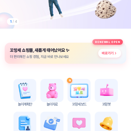
놀
이
계
획
1
/ 4
안
놀이
주제
월간
RENEWAL OPEN
별
계획
✨
꼬망세 쇼핑몰, 새롭게 태어났어요
계획
안
바로가기
안
더 편리해진 쇼핑 경험, 지금 바로 만나보세요
주간
단위
계획
계획
안
안
N
기본
안전
생활
교육
습관
놀이계획안
놀이자료
꼬망세 보드
꼬망봇
놀
이