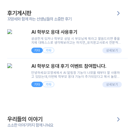
후기게시판
꼬망세와 함께 하는 선생님들의 소중한 후기
AI 학부모 응대 사용후기
궁금한게 있거나 학부모 상담 시 부모님께 뭐라고 말씀드리면 좋을
지에 대해스스로 생각해보려고는 하지만,,유치원교사로서 전문적인
지식은 가지고 있지만 막상 부모님이 이해하시기 쉽게 말로 풀어내
기타
기타
려니 어려울때가...^^(저만 그런거 아니죠 ㅜㅜ)꼬망봇의 장점은 지
상세보기
피티나 제미나이는 몇세이고 여자인지 남자인지 등그래도 좀 기본
정보를 제공하면서 물어봐야할 때가 있어그때마다 정보를 입력하는
것도,또 요즘 부모님들이 ai 활용하는 거를꺼려하시는 분들도 꽤 많
AI 학부모 응대 후기 이벤트 참여합니다.
으셔서 고민이 됐는데ai 학부모 응대를 써볼 수 있어서 좋았어요!앞
으로 쓸 일이 없다면 좋겠지만..ㅎ....(매일 매일이 조용히 지나갔으
안녕하세요!꼬망세에서 AI 알림장 기능이 나왔을 때부터 잘 사용하
면..)그리고 제가 신입 때 이게 있었더라면 ㅜㅜㅜㅜ?응대 팁이 정말
고 있었는데,이번에 학부모 응대 기능이 추가되었다고 해서 놀랐습
좋은거 같아요지금은 그래도 아이들이 잘 이해 되지만초임 때는 정
니다.저는 아직 어린이집 2년차 교사인데, 헤드 교사가 되어 학부모
말 어려워서 항상다른 선생님들께 도움을 요청했었거든요..ㅠ*일지
기타
기타
님 응대에 더 많은 부담을 느끼고 있습니다 ㅠㅠ이번에 제가 원에서
상세보기
쓸 때도 좀 도움이 되는 거 같아요!
겪은 일과 학부모님께 전달드렸던 내용을 함께 보시고,저와 비슷한
입장의 저연차 선생님들께도 작은 도움이 되었으면 좋겠습니다. 이
부분은 제가 꼬망봇에 간단하게 입력한 내용입니다.아이 기저귀 안
에 피처럼 보이는 부분이 있어서 오전 일과 동안 지켜보고,낮잠 이후
에 전화를 드릴 예정이었습니다.이 부분은 제가 입력한 내용에 대해
꼬망봇이 알려준 소통 스크립트입니다.전화로 소통할 예정이었어
서, 대화용을 활용했습니다.늘 전화로 학부모님과 소통할 때는 고민
을 많이 하는데,꼬망봇 덕분에 고민하는 시간을 줄이고 학부모님을
우리들의 이야기
안심시킬 수 있었습니다.이 부분은 꼬망봇이 추가로 알려준 응대 tip
입니다.학부모님께 전화를 드리기 전에, 내용을 숙지하여 좀 더 전문
소소한 이야기까지 함께 나눠요
성 있는 교사가 되어 대화를 나눌 수 있었습니다.꼬망세 AI학부모 응
대 팁을 실제로 사용해 본 후기이며,저는 고연차가 될 때까지도 애용