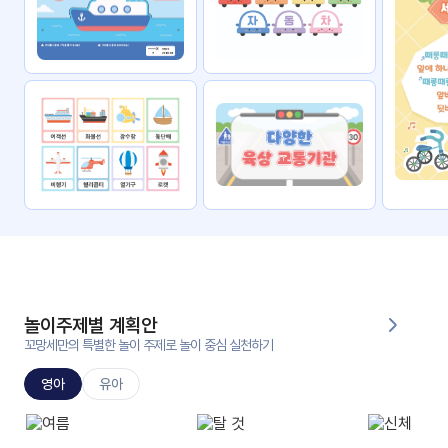
자료
패키
무료
지
꼬망
킨더캔
세 보
버스
드
스마
트프
렌즈
원
운
영
놀이주제별 계획안
가정
꼬망세만의 특별한 놀이 주제로 놀이 중심 실천하기
부모
통신
교육
문
영아
유아
문제
적응
행동
프로