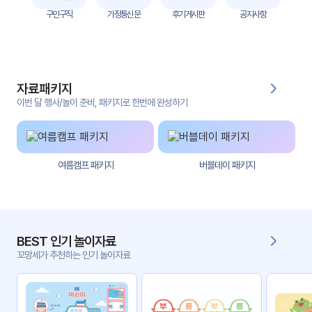
자
구인구직
가정통신문
후기게시판
공지사항
료
전
키오
체
스크
자료패키지
활동
그림
지
이번 달 행사/놀이 준비, 패키지로 한번에 완성하기
환경
PPT
구성
여름캠프 패키지
버블데이 패키지
동영
동요/
상
음원
문서
사진
서식
BEST 인기 놀이자료
꼬망세가 추천하는 인기 놀이자료
크래
놀이패
프트
키지