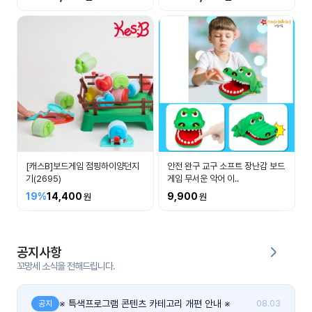
커
뮤
니
티
이벤
공지
트
사항
우리
후기
들의
[캐스B]보드게임 점핑하이양던지
안전 완구 교구 소프트 장난감 보드
게시
이야
기(2695)
게임 무서운 악어 이..
판
기
19%
14,400
9,900
인스
유튜
타그
브
램
공지사항
꼬망세 소식을 전해드립니다.
블로
그
※ 특색프로그램 콘텐츠 카테고리 개편 안내 ※
공지
08.03