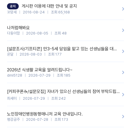
할 것 같습니다. 제 메이트 선생님께도 적극 추천할 예정입니다.좋은
기능을 개발해 주셔서 감사합니다.
게시판 이용에 대한 안내 및 공지
공지
꼬망세
2016-08-24
조회 65,168
나처럼해봐요
다둥이맘
2026-08-05
조회 48
[설문조사/기프티콘] 만3-5세 담임을 맡고 있는 선생님들을 대상으로 설문조사를 합니다!
온달
2026-08-03
조회 177
2026년 식생활 교육을 알려드립니다~
dml5128
2026-07-29
조회 185
[커피쿠폰☕️/설문모집] 자녀가 있으신 선생님들의 참여 부탁드립니다!!
최세미
2026-07-29
조회 242
노인장애인병원동행매니저 교육 안내입니다.
평강공주
2026-07-28
조회 173