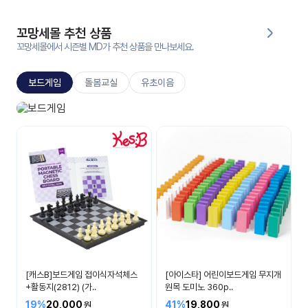
대처
그램
방법
꼬망세몰 추천 상품
꼬망세몰에서 시즌별 MD가 추천 상품을 만나보세요.
평
생
보드게임
돌봄교실
유초이음
교
육
원
보드게임
온라
생각이 자라나요
줌
인 강
강의
의
무료
강의
수강
및
후기
세미
나
강의
[캐스B]보드게임 접이식자석체스
[아이스타] 어린이보드게임 무지개
자료
+활동지(2812) (가..
원목 도미노 360p..
실
19%
20,000
41%
19,800