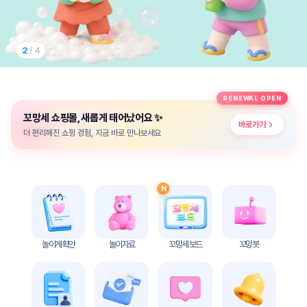
놀
이
계
획
2
/ 4
안
놀이
주제
월간
RENEWAL OPEN
별
계획
✨
꼬망세 쇼핑몰, 새롭게 태어났어요
계획
안
바로가기
안
더 편리해진 쇼핑 경험, 지금 바로 만나보세요
주간
단위
계획
계획
안
안
N
기본
안전
생활
교육
습관
놀이계획안
놀이자료
꼬망세 보드
꼬망봇
놀
이