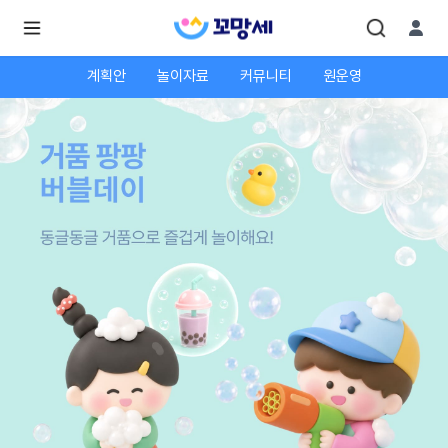
계획안
놀이자료
커뮤니티
원운영
로
로
그
그
인
하
인
시
회
면
원가
더
많
입
은
서
비
스
를
이
용
하
실
수
있
어
요.