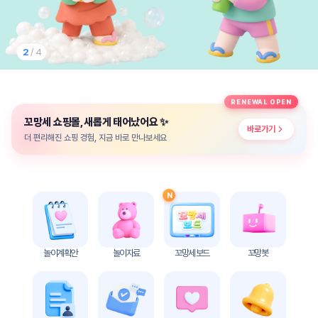
놀
이
계
획
2
/ 4
안
놀이
주제
월간
RENEWAL OPEN
별
계획
✨
꼬망세 쇼핑몰, 새롭게 태어났어요
계획
안
바로가기
안
더 편리해진 쇼핑 경험, 지금 바로 만나보세요
주간
단위
계획
계획
안
안
N
기본
안전
생활
교육
습관
놀이계획안
놀이자료
꼬망세 보드
꼬망봇
놀
이