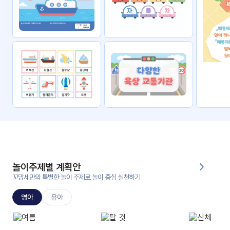
자료
패키
무료
지
꼬망
킨더캔
세 보
버스
드
스마
트프
렌즈
원
운
영
놀이주제별 계획안
가정
꼬망세만의 특별한 놀이 주제로 놀이 중심 실천하기
부모
통신
교육
문
영아
유아
문제
적응
행동
프로