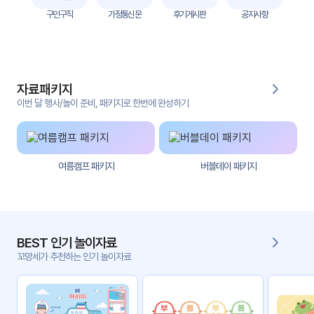
자
구인구직
가정통신문
후기게시판
공지사항
료
전
키오
체
스크
자료패키지
활동
그림
지
이번 달 행사/놀이 준비, 패키지로 한번에 완성하기
환경
PPT
구성
여름캠프 패키지
버블데이 패키지
동영
동요/
상
음원
문서
사진
서식
BEST 인기 놀이자료
꼬망세가 추천하는 인기 놀이자료
크래
놀이패
프트
키지