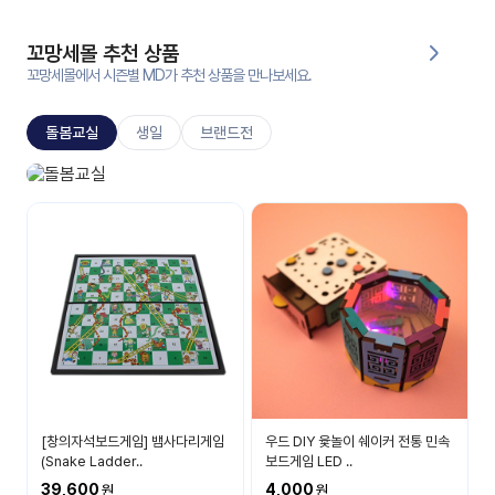
대처
그램
방법
꼬망세몰 추천 상품
꼬망세몰에서 시즌별 MD가 추천 상품을 만나보세요.
평
생
돌봄교실
생일
브랜드전
교
육
원
돌봄교실
온라
매일 매일 즐거운 시간
줌
인 강
강의
의
무료
강의
수강
및
후기
세미
나
강의
[창의자석보드게임] 뱀사다리게임
우드 DIY 윷놀이 쉐이커 전통 민속
자료
(Snake Ladder..
보드게임 LED ..
실
39,600
4,000