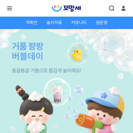
계획안
놀이자료
커뮤니티
원운영
로
로
그
그
인
하
인
시
회
면
원가
더
많
입
은
서
비
스
를
이
용
하
실
수
있
어
요.