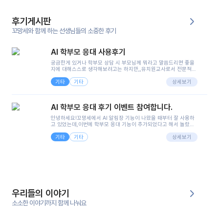
후기게시판
꼬망세와 함께 하는 선생님들의 소중한 후기
AI 학부모 응대 사용후기
궁금한게 있거나 학부모 상담 시 부모님께 뭐라고 말씀드리면 좋을
지에 대해스스로 생각해보려고는 하지만,,유치원교사로서 전문적인
지식은 가지고 있지만 막상 부모님이 이해하시기 쉽게 말로 풀어내
기타
기타
려니 어려울때가...^^(저만 그런거 아니죠 ㅜㅜ)꼬망봇의 장점은 지
상세보기
피티나 제미나이는 몇세이고 여자인지 남자인지 등그래도 좀 기본
정보를 제공하면서 물어봐야할 때가 있어그때마다 정보를 입력하는
것도,또 요즘 부모님들이 ai 활용하는 거를꺼려하시는 분들도 꽤 많
AI 학부모 응대 후기 이벤트 참여합니다.
으셔서 고민이 됐는데ai 학부모 응대를 써볼 수 있어서 좋았어요!앞
으로 쓸 일이 없다면 좋겠지만..ㅎ....(매일 매일이 조용히 지나갔으
안녕하세요!꼬망세에서 AI 알림장 기능이 나왔을 때부터 잘 사용하
면..)그리고 제가 신입 때 이게 있었더라면 ㅜㅜㅜㅜ?응대 팁이 정말
고 있었는데,이번에 학부모 응대 기능이 추가되었다고 해서 놀랐습
좋은거 같아요지금은 그래도 아이들이 잘 이해 되지만초임 때는 정
니다.저는 아직 어린이집 2년차 교사인데, 헤드 교사가 되어 학부모
말 어려워서 항상다른 선생님들께 도움을 요청했었거든요..ㅠ*일지
기타
기타
님 응대에 더 많은 부담을 느끼고 있습니다 ㅠㅠ이번에 제가 원에서
상세보기
쓸 때도 좀 도움이 되는 거 같아요!
겪은 일과 학부모님께 전달드렸던 내용을 함께 보시고,저와 비슷한
입장의 저연차 선생님들께도 작은 도움이 되었으면 좋겠습니다. 이
부분은 제가 꼬망봇에 간단하게 입력한 내용입니다.아이 기저귀 안
에 피처럼 보이는 부분이 있어서 오전 일과 동안 지켜보고,낮잠 이후
에 전화를 드릴 예정이었습니다.이 부분은 제가 입력한 내용에 대해
꼬망봇이 알려준 소통 스크립트입니다.전화로 소통할 예정이었어
서, 대화용을 활용했습니다.늘 전화로 학부모님과 소통할 때는 고민
을 많이 하는데,꼬망봇 덕분에 고민하는 시간을 줄이고 학부모님을
우리들의 이야기
안심시킬 수 있었습니다.이 부분은 꼬망봇이 추가로 알려준 응대 tip
입니다.학부모님께 전화를 드리기 전에, 내용을 숙지하여 좀 더 전문
소소한 이야기까지 함께 나눠요
성 있는 교사가 되어 대화를 나눌 수 있었습니다.꼬망세 AI학부모 응
대 팁을 실제로 사용해 본 후기이며,저는 고연차가 될 때까지도 애용