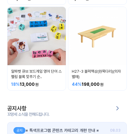
커
뮤
니
티
이벤
공지
트
사항
우리
후기
들의
알파벳 큐브 보드게임 영어 단어 스
H27-3 블럭책상(원목다리)(의자
게시
이야
펠링 블록 맞추기 순..
별매)
판
기
18%
13,000
44%
198,000
인스
유튜
타그
브
램
공지사항
꼬망세 소식을 전해드립니다.
블로
그
※ 특색프로그램 콘텐츠 카테고리 개편 안내 ※
공지
08.03