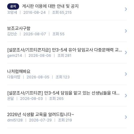
할 것 같습니다. 제 메이트 선생님께도 적극 추천할 예정입니다.좋은
기능을 개발해 주셔서 감사합니다.
게시판 이용에 대한 안내 및 공지
공지
꼬망세
2016-08-24
조회 65,215
보조교사구함
김인순
2026-08-07
조회 55
[설문조사/기프티콘지급] 만3-5세 유아 담임교사 다중문해력 교육 증진을 위한 설문조사
gem214
2026-08-06
조회 281
나처럼해봐요
다둥이맘
2026-08-05
조회 123
[설문조사/기프티콘] 만3-5세 담임을 맡고 있는 선생님들을 대상으로 설문조사를 합니다!
온달
2026-08-03
조회 265
2026년 식생활 교육을 알려드립니다~
dml5128
2026-07-29
조회 219