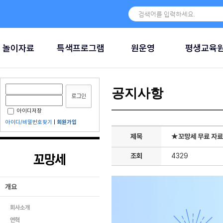
놀이자료
특색프로그램
원운영
평생교육
공지사항
아이디저장
아이디/비밀번호찾기
|
회원가입
제목
★꼬망세 무료 자료
조회
4329
개요
회사소개
연혁