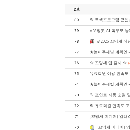
번호
80
※ 특색프로그램 콘텐
79
⭐꼬망봇 AI 학부모 
78
※2026 꼬망세 직
77
★놀이주제별 계획안 - 
76
☆ 꼬망세 앱 출시 ☆
(
75
유료회원 이용 만족도 
74
★놀이주제별 계획안 - 
73
※ 포인트 자동 소멸 
72
※ 유료회원 만족도 조
71
[꼬망세 미디어] 일러
70
[꼬망세 미디어]