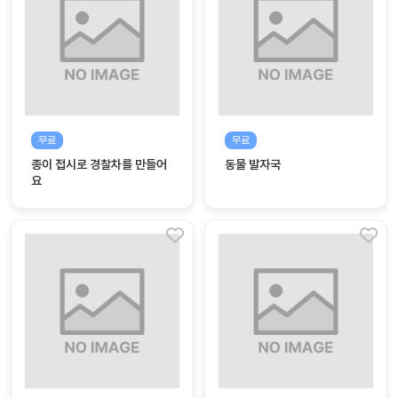
자
료
전
키오
체
스크
활동
그림
지
무료
무료
종이 접시로 경찰차를 만들어
동물 발자국
환경
PPT
요
구성
동영
동요/
상
음원
문서
사진
서식
크래
놀이패
프트
키지