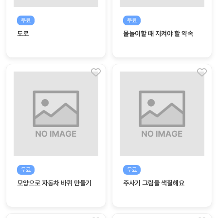
커
무료
무료
뮤
도로
물놀이할 때 지켜야 할 약속
니
티
이벤
공지
트
사항
우리
후기
들의
게시
이야
판
기
인스
유튜
타그
브
램
무료
무료
모양으로 자동차 바퀴 만들기
주사기 그림을 색칠해요
블로
그