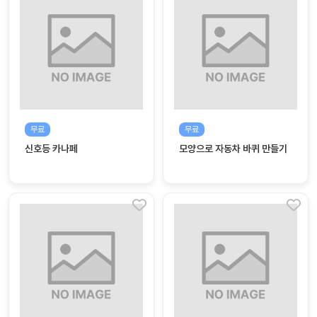
대처
그램
방법
평
생
교
육
원
무료
무료
온라
줌
신호등 카나페
모양으로 자동차 바퀴 만들기
인 강
강의
의
무료
강의
수강
및
후기
세미
나
강의
자료
실