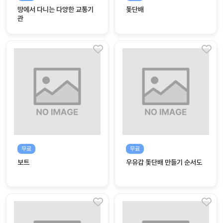
놀
땅에서 다니는 다양한 교통기
돛단배
이
관
계
획
안
놀이
주제
월간
별
계획
계획
안
안
주간
단위
계획
계획
안
안
무료
무료
기본
안전
보트
우유갑 돛단배 만들기 순서도
생활
교육
습관
놀
이