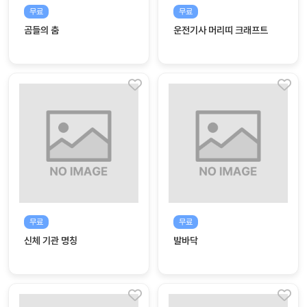
자료
패키
무료
무료
무료
지
곰들의 춤
운전기사 머리띠 크래프트
꼬망
킨더캔
세 보
버스
드
스마
트프
렌즈
원
운
영
무료
무료
가정
부모
신체 기관 명칭
발바닥
통신
교육
문
문제
적응
행동
프로