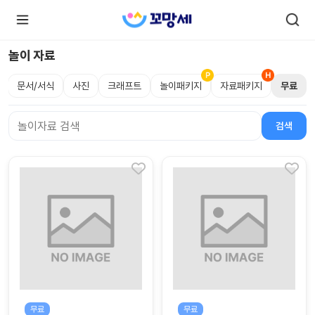
놀이 자료
문서/서식
사진
크래프트
놀이패키지
자료패키지
무료
로
로
그
그
인
하
인
검색
검색어
시
회
면
원가
더
많
입
은
서
비
스
를
이
용
하
실
수
있
어
요.
무료
무료