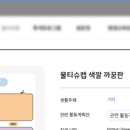
놀이자료
특색프로그램
원운영
평생교육
활동지
그림
환경구성
사진
크래프트
놀이패키지
교통기관
바다
여행
자동차