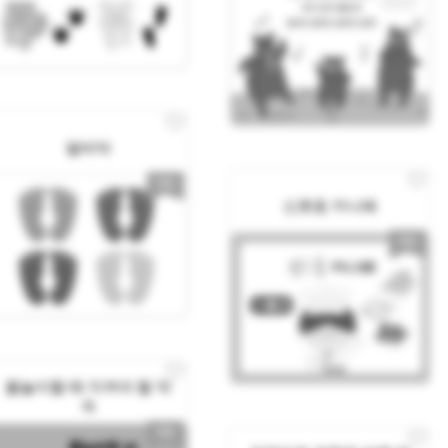
발바닥
신호등 카나페
물놀이할 때 지켜야 할 약
속