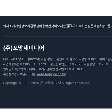
회사소개
개인정보취급방침
이용약관
찾아오시는길
FAQ자주하는질문
제휴&광고문
(주)꼬망세미디어
대표이사: 최남호 ㅣ (06224) 서울 강남구 논현로 76길 27 (역삼동, 에이포스페이스빌딩
사업자등록번호 : 105-81-01773 ㅣ 통신판매업신고 : 제2023-서울강남-01170호
업체명 : (주)꼬망세미디어 의료기기판매업 신고번호 : 제 4816호
개인정보관리책임자 : 최훈(
web@edupre.co.kr
)
Copyright © 1995-2025 (주)꼬망세미디어 All rights reserved.