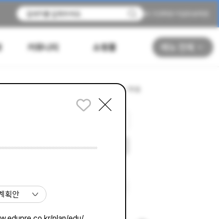
로그인
회원가입
유료회원
원
커뮤니티
쇼핑몰
메뉴 전체
놀이자료 > 무료
PPT
동영상
무료
자료패키지