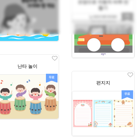
모양으로 자동차 바퀴 만
들기
난타 놀이
편지지