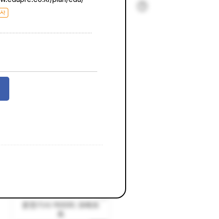
우유갑 돛단배 만들기 순
서도
운전기사 머리띠 크래프
트