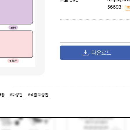
돛단배
보트
곰들의 춤
동물 발자국