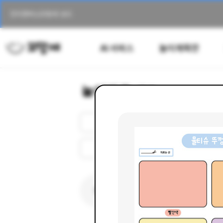
킨더캔버스
꼬망세 보드
AI 서비스
놀이계획안
놀이자료
- 무료
전체
키오스크
동요/음원
문서/서식
인기검색어