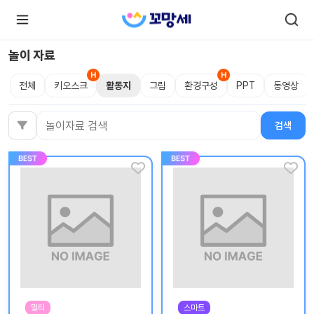
놀이 자료
전체
키오스크
활동지
그림
환경구성
PPT
동영상
로
로
그
그
인
하
인
검색
검색어
시
회
면
원가
더
많
입
은
서
비
스
를
이
용
하
실
수
있
어
요.
멀티
스마트