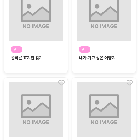
자
료
전
키오
체
스크
활동
그림
지
멀티
멀티
올바른 표지판 찾기
내가 가고 싶은 여행지
환경
PPT
구성
동영
동요/
상
음원
문서
사진
서식
크래
놀이패
프트
키지