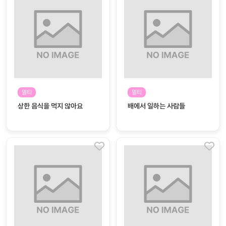
대처
그램
방법
평
생
교
육
원
멀티
멀티
온라
줌
상한 음식을 먹지 않아요
배에서 일하는 사람들
인 강
강의
의
무료
강의
수강
및
후기
세미
나
강의
자료
실