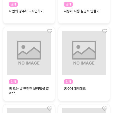
자료
패키
무료
멀티
멀티
지
나만의 경주차 디자인하기
자동차 사용 설명서 만들기
꼬망
킨더캔
세 보
버스
드
스마
트프
렌즈
원
운
영
멀티
멀티
가정
부모
비 오는 날 안전한 보행법을 알
홍수에 대처해요
통신
교육
아요
문
문제
적응
행동
프로