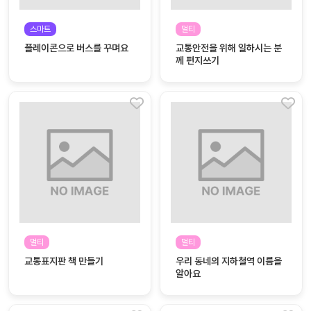
커
스마트
멀티
뮤
플레이콘으로 버스를 꾸며요
교통안전을 위해 일하시는 분
니
께 편지쓰기
티
이벤
공지
트
사항
우리
후기
들의
게시
이야
판
기
인스
유튜
타그
브
램
멀티
멀티
교통표지판 책 만들기
우리 동네의 지하철역 이름을
알아요
블로
그