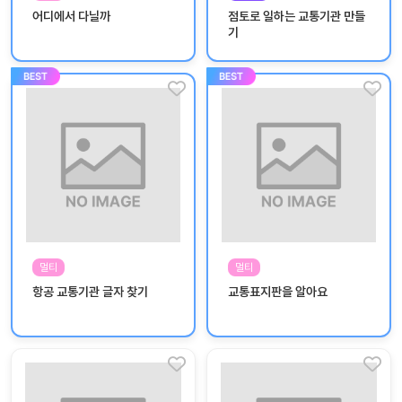
놀
어디에서 다닐까
점토로 일하는 교통기관 만들
이
기
계
획
안
놀이
주제
월간
별
계획
계획
안
안
주간
단위
계획
계획
안
안
멀티
멀티
기본
안전
항공 교통기관 글자 찾기
교통표지판을 알아요
생활
교육
습관
놀
이