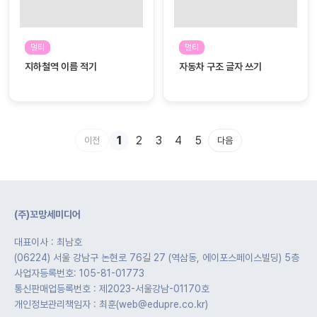
멀티
멀티
지하철역 이름 적기
자동차 구조 글자 쓰기
1
2
3
4
5
이전
다음
(주)꼬망세미디어
대표이사 : 최남호
(06224) 서울 강남구 논현로 76길 27 (역삼동, 에이포스페이스빌딩) 5층
사업자등록번호: 105-81-01773
통신판매업등록번호 : 제2023-서울강남-01170호
개인정보관리책임자 : 최훈(web@edupre.co.kr)