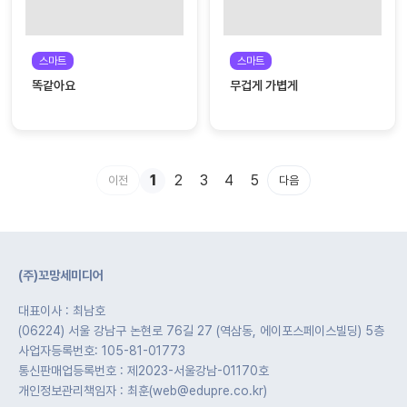
스마트
스마트
똑같아요
무겁게 가볍게
1
2
3
4
5
이전
다음
(주)꼬망세미디어
대표이사 : 최남호
(06224) 서울 강남구 논현로 76길 27 (역삼동, 에이포스페이스빌딩) 5층
사업자등록번호: 105-81-01773
통신판매업등록번호 : 제2023-서울강남-01170호
개인정보관리책임자 : 최훈(web@edupre.co.kr)