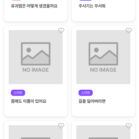
놀
유괴범은 어떻게 생겼을까요
주사기는 무서워
이
계
획
안
놀이
주제
월간
별
계획
계획
안
안
주간
단위
계획
계획
안
안
스마트
스마트
기본
안전
몸에도 이름이 있어요
길을 잃어버리면
생활
교육
습관
놀
이