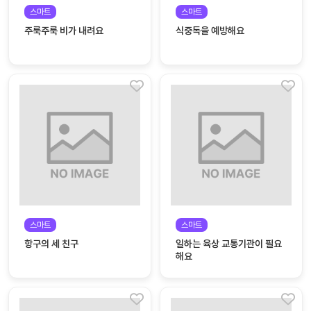
자료
패키
무료
스마트
스마트
지
주룩주룩 비가 내려요
식중독을 예방해요
꼬망
킨더캔
세 보
버스
드
스마
트프
렌즈
원
운
영
스마트
스마트
가정
부모
항구의 세 친구
일하는 육상 교통기관이 필요
통신
교육
문
해요
문제
적응
행동
프로