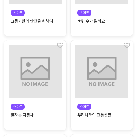
커
스마트
스마트
뮤
교통기관의 안전을 위하여
바퀴 수가 달라요
니
티
이벤
공지
트
사항
우리
후기
들의
게시
이야
판
기
인스
유튜
타그
브
램
스마트
스마트
일하는 자동차
우리나라의 전통생활
블로
그