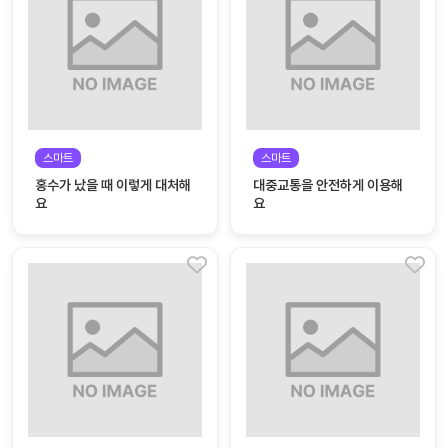
자
료
전
키오
체
스크
활동
그림
지
스마트
스마트
홍수가 났을 때 이렇게 대처해
대중교통을 안전하게 이용해
환경
PPT
요
요
구성
동영
동요/
상
음원
문서
사진
서식
크래
놀이패
프트
키지