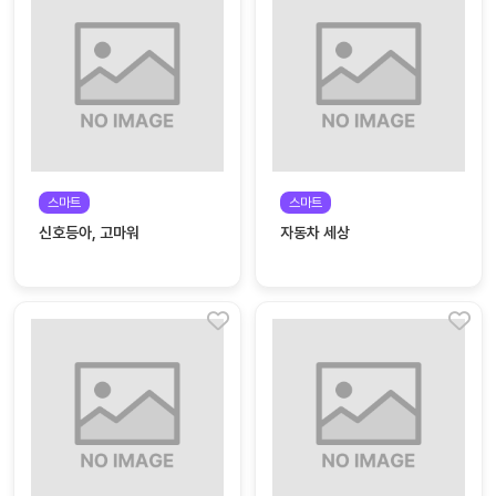
대처
그램
방법
평
생
교
육
원
스마트
스마트
온라
줌
신호등아, 고마워
자동차 세상
인 강
강의
의
무료
강의
수강
및
후기
세미
나
강의
자료
실