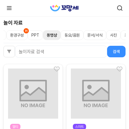
놀이 자료
림
환경구성
PPT
동영상
동요/음원
문서/서식
사진
크
로
로
그
그
인
하
인
검색
검색어
시
회
면
원가
더
많
입
은
서
비
스
를
이
용
하
실
수
있
어
요.
멀티
스마트