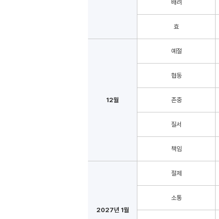
배려
효
예절
협동
12월
존중
질서
책임
절제
소통
2027년 1월