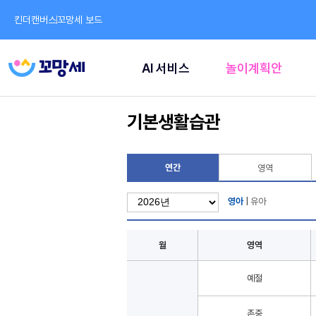
킨더캔버스
꼬망세 보드
AI 서비스
놀이계획안
기본생활습관
연간
영역
영아
|
유아
월
영역
예절
존중