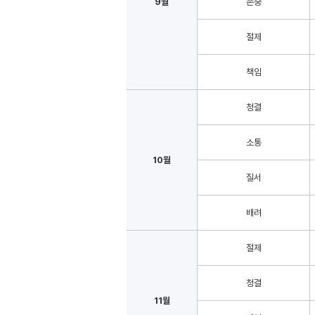
9월
존중
절제
책임
청결
소통
10월
질서
배려
절제
청결
11월