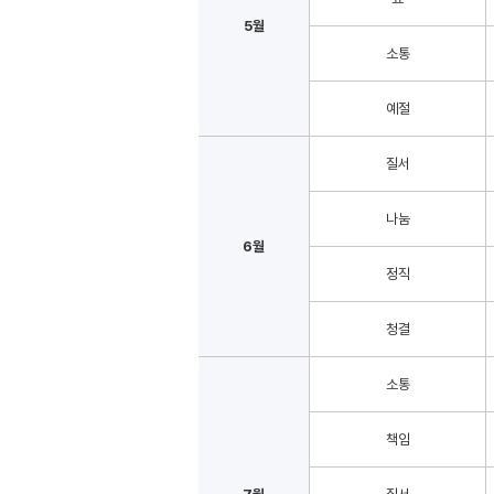
5월
소통
예절
질서
나눔
6월
정직
청결
소통
책임