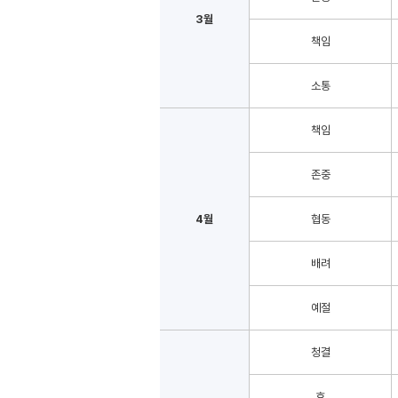
3월
책임
소통
책임
존중
4월
협동
배려
예절
청결
효