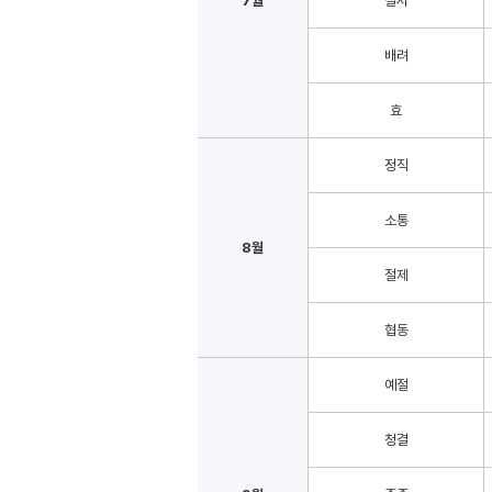
7월
질서
배려
효
정직
소통
8월
절제
협동
예절
청결