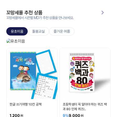
대처
그램
방법
꼬망세몰 추천 상품
꼬망세몰에서 시즌별 MD가 추천 상품을 만나보세요.
평
생
유초이음
돌봄교실
즐거운 여름
교
육
원
유초이음
온라
나는 이제 초등학생이에요
줌
인 강
강의
의
무료
강의
수강
및
후기
세미
나
강의
한글 쓰기여행 10칸 공책
초등학생이 꼭 알아야 하는 퀴즈 백
자료
과 80 인체 퀴즈!..
실
1,200
9%
9,000