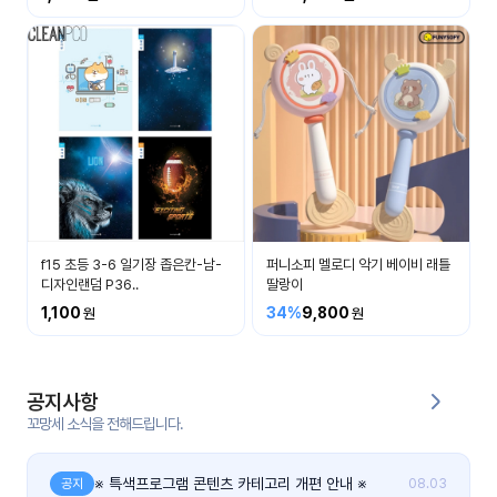
커
뮤
니
티
이벤
공지
트
사항
우리
후기
들의
f15 초등 3-6 일기장 좁은칸-남-
퍼니소피 멜로디 악기 베이비 래틀
게시
이야
디자인랜덤 P36..
딸랑이
판
기
1,100
34%
9,800
인스
유튜
타그
브
램
공지사항
꼬망세 소식을 전해드립니다.
블로
그
※ 특색프로그램 콘텐츠 카테고리 개편 안내 ※
공지
08.03