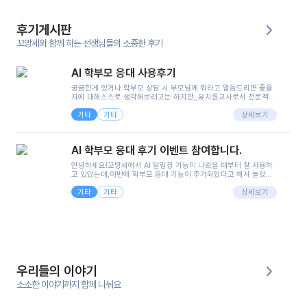
후기게시판
꼬망세와 함께 하는 선생님들의 소중한 후기
AI 학부모 응대 사용후기
궁금한게 있거나 학부모 상담 시 부모님께 뭐라고 말씀드리면 좋을
지에 대해스스로 생각해보려고는 하지만,,유치원교사로서 전문적인
지식은 가지고 있지만 막상 부모님이 이해하시기 쉽게 말로 풀어내
기타
기타
려니 어려울때가...^^(저만 그런거 아니죠 ㅜㅜ)꼬망봇의 장점은 지
상세보기
피티나 제미나이는 몇세이고 여자인지 남자인지 등그래도 좀 기본
정보를 제공하면서 물어봐야할 때가 있어그때마다 정보를 입력하는
것도,또 요즘 부모님들이 ai 활용하는 거를꺼려하시는 분들도 꽤 많
AI 학부모 응대 후기 이벤트 참여합니다.
으셔서 고민이 됐는데ai 학부모 응대를 써볼 수 있어서 좋았어요!앞
으로 쓸 일이 없다면 좋겠지만..ㅎ....(매일 매일이 조용히 지나갔으
안녕하세요!꼬망세에서 AI 알림장 기능이 나왔을 때부터 잘 사용하
면..)그리고 제가 신입 때 이게 있었더라면 ㅜㅜㅜㅜ?응대 팁이 정말
고 있었는데,이번에 학부모 응대 기능이 추가되었다고 해서 놀랐습
좋은거 같아요지금은 그래도 아이들이 잘 이해 되지만초임 때는 정
니다.저는 아직 어린이집 2년차 교사인데, 헤드 교사가 되어 학부모
말 어려워서 항상다른 선생님들께 도움을 요청했었거든요..ㅠ*일지
기타
기타
님 응대에 더 많은 부담을 느끼고 있습니다 ㅠㅠ이번에 제가 원에서
상세보기
쓸 때도 좀 도움이 되는 거 같아요!
겪은 일과 학부모님께 전달드렸던 내용을 함께 보시고,저와 비슷한
입장의 저연차 선생님들께도 작은 도움이 되었으면 좋겠습니다. 이
부분은 제가 꼬망봇에 간단하게 입력한 내용입니다.아이 기저귀 안
에 피처럼 보이는 부분이 있어서 오전 일과 동안 지켜보고,낮잠 이후
에 전화를 드릴 예정이었습니다.이 부분은 제가 입력한 내용에 대해
꼬망봇이 알려준 소통 스크립트입니다.전화로 소통할 예정이었어
서, 대화용을 활용했습니다.늘 전화로 학부모님과 소통할 때는 고민
을 많이 하는데,꼬망봇 덕분에 고민하는 시간을 줄이고 학부모님을
우리들의 이야기
안심시킬 수 있었습니다.이 부분은 꼬망봇이 추가로 알려준 응대 tip
입니다.학부모님께 전화를 드리기 전에, 내용을 숙지하여 좀 더 전문
소소한 이야기까지 함께 나눠요
성 있는 교사가 되어 대화를 나눌 수 있었습니다.꼬망세 AI학부모 응
대 팁을 실제로 사용해 본 후기이며,저는 고연차가 될 때까지도 애용