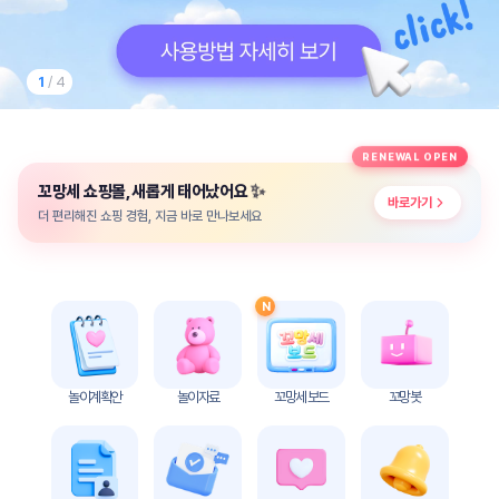
놀
이
계
획
1
/ 4
안
놀이
주제
월간
RENEWAL OPEN
별
계획
✨
꼬망세 쇼핑몰, 새롭게 태어났어요
계획
안
바로가기
안
더 편리해진 쇼핑 경험, 지금 바로 만나보세요
주간
단위
계획
계획
안
안
N
기본
안전
생활
교육
습관
놀이계획안
놀이자료
꼬망세 보드
꼬망봇
놀
이