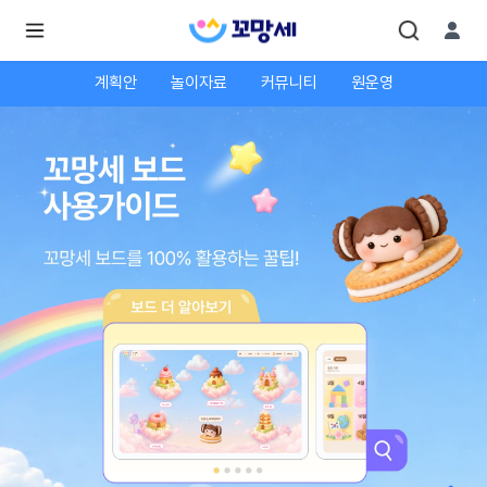
계획안
놀이자료
커뮤니티
원운영
로
로
그
그
인
하
인
시
회
면
원가
더
많
입
은
서
비
스
를
이
용
하
실
수
있
어
요.