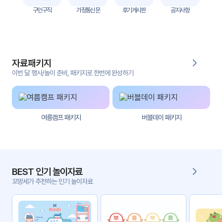
자
구인구직
가정통신문
후기게시판
공지사항
료
전
키오
체
스크
자료패키지
활동
그림
지
이번 달 행사/놀이 준비, 패키지로 한번에 완성하기
환경
PPT
구성
여름캠프 패키지
버블데이 패키지
동영
동요/
상
음원
문서
사진
서식
BEST 인기 놀이자료
꼬망세가 추천하는 인기 놀이자료
크래
놀이패
프트
키지