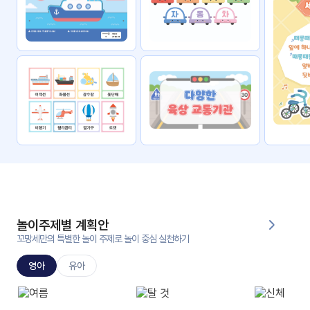
자료
패키
무료
지
꼬망
킨더캔
세 보
버스
드
스마
트프
렌즈
원
운
영
놀이주제별 계획안
가정
꼬망세만의 특별한 놀이 주제로 놀이 중심 실천하기
부모
통신
교육
문
영아
유아
문제
적응
행동
프로