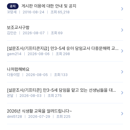
할 것 같습니다. 제 메이트 선생님께도 적극 추천할 예정입니다.좋은
기능을 개발해 주셔서 감사합니다.
게시판 이용에 대한 안내 및 공지
공지
꼬망세
2016-08-24
조회 65,218
보조교사구함
김인순
2026-08-07
조회 69
[설문조사/기프티콘지급] 만3-5세 유아 담임교사 다중문해력 교육 증진을 위한 설문조사
gem214
2026-08-06
조회 298
나처럼해봐요
다둥이맘
2026-08-05
조회 133
[설문조사/기프티콘] 만3-5세 담임을 맡고 있는 선생님들을 대상으로 설문조사를 합니다!
온달
2026-08-03
조회 275
2026년 식생활 교육을 알려드립니다~
dml5128
2026-07-29
조회 225