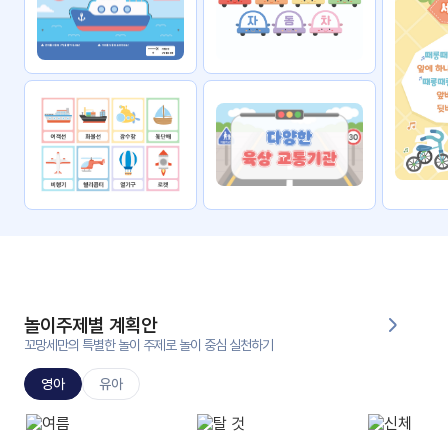
자료
패키
무료
지
꼬망
킨더캔
세 보
버스
드
스마
트프
렌즈
원
운
영
놀이주제별 계획안
가정
꼬망세만의 특별한 놀이 주제로 놀이 중심 실천하기
부모
통신
교육
문
영아
유아
문제
적응
행동
프로