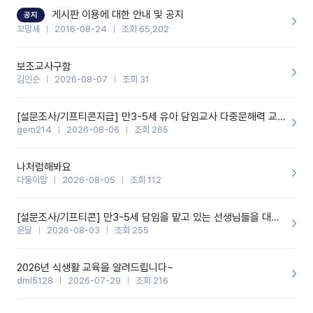
할 것 같습니다. 제 메이트 선생님께도 적극 추천할 예정입니다.좋은
기능을 개발해 주셔서 감사합니다.
게시판 이용에 대한 안내 및 공지
공지
꼬망세
2016-08-24
조회 65,202
보조교사구함
김인순
2026-08-07
조회 31
[설문조사/기프티콘지급] 만3-5세 유아 담임교사 다중문해력 교육 증진을 위한 설문조사
gem214
2026-08-06
조회 265
나처럼해봐요
다둥이맘
2026-08-05
조회 112
[설문조사/기프티콘] 만3-5세 담임을 맡고 있는 선생님들을 대상으로 설문조사를 합니다!
온달
2026-08-03
조회 255
2026년 식생활 교육을 알려드립니다~
dml5128
2026-07-29
조회 216