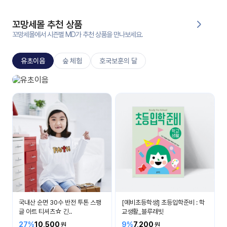
대처
그램
방법
꼬망세몰 추천 상품
꼬망세몰에서 시즌별 MD가 추천 상품을 만나보세요.
평
생
유초이음
숲 체험
호국보훈의 달
교
육
원
유초이음
온라
나는 이제 초등학생이에요
줌
인 강
강의
의
무료
강의
수강
및
후기
세미
나
강의
국내산 순면 30수 반전 투톤 스팽
[예비초등학생] 초등입학준비 : 학
자료
글 아트 티셔츠☆ 긴..
교생활_블루래빗
실
27%
10,500
9%
7,200