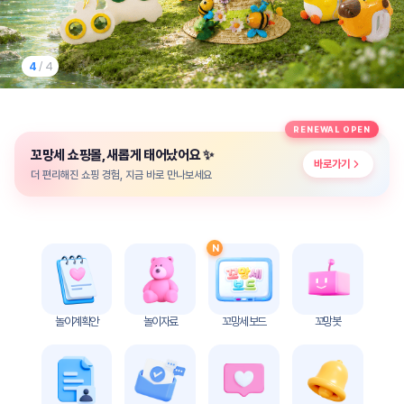
놀
이
계
획
4
/ 4
안
놀이
주제
월간
RENEWAL OPEN
별
계획
✨
꼬망세 쇼핑몰, 새롭게 태어났어요
계획
안
바로가기
안
더 편리해진 쇼핑 경험, 지금 바로 만나보세요
주간
단위
계획
계획
안
안
N
기본
안전
생활
교육
습관
놀이계획안
놀이자료
꼬망세 보드
꼬망봇
놀
이