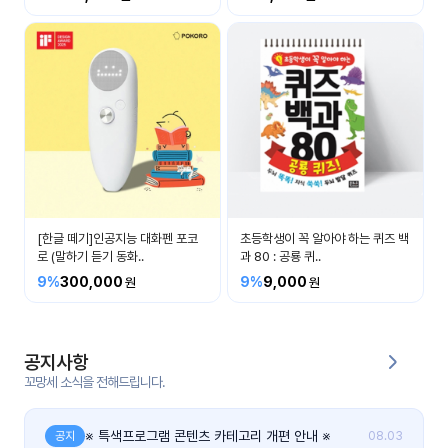
커
뮤
니
티
이벤
공지
트
사항
우리
후기
들의
[한글 떼기]인공지능 대화펜 포코
초등학생이 꼭 알아야 하는 퀴즈 백
게시
이야
로 (말하기 듣기 동화..
과 80 : 공룡 퀴..
판
기
9%
300,000
9%
9,000
인스
유튜
타그
브
램
공지사항
꼬망세 소식을 전해드립니다.
블로
그
※ 특색프로그램 콘텐츠 카테고리 개편 안내 ※
공지
08.03