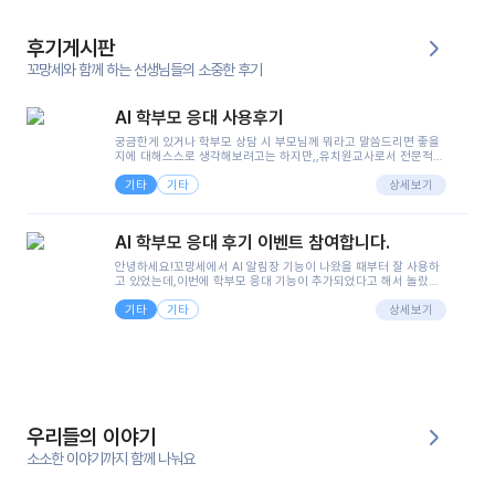
후기게시판
꼬망세와 함께 하는 선생님들의 소중한 후기
AI 학부모 응대 사용후기
궁금한게 있거나 학부모 상담 시 부모님께 뭐라고 말씀드리면 좋을
지에 대해스스로 생각해보려고는 하지만,,유치원교사로서 전문적인
지식은 가지고 있지만 막상 부모님이 이해하시기 쉽게 말로 풀어내
기타
기타
려니 어려울때가...^^(저만 그런거 아니죠 ㅜㅜ)꼬망봇의 장점은 지
상세보기
피티나 제미나이는 몇세이고 여자인지 남자인지 등그래도 좀 기본
정보를 제공하면서 물어봐야할 때가 있어그때마다 정보를 입력하는
것도,또 요즘 부모님들이 ai 활용하는 거를꺼려하시는 분들도 꽤 많
AI 학부모 응대 후기 이벤트 참여합니다.
으셔서 고민이 됐는데ai 학부모 응대를 써볼 수 있어서 좋았어요!앞
으로 쓸 일이 없다면 좋겠지만..ㅎ....(매일 매일이 조용히 지나갔으
안녕하세요!꼬망세에서 AI 알림장 기능이 나왔을 때부터 잘 사용하
면..)그리고 제가 신입 때 이게 있었더라면 ㅜㅜㅜㅜ?응대 팁이 정말
고 있었는데,이번에 학부모 응대 기능이 추가되었다고 해서 놀랐습
좋은거 같아요지금은 그래도 아이들이 잘 이해 되지만초임 때는 정
니다.저는 아직 어린이집 2년차 교사인데, 헤드 교사가 되어 학부모
말 어려워서 항상다른 선생님들께 도움을 요청했었거든요..ㅠ*일지
기타
기타
님 응대에 더 많은 부담을 느끼고 있습니다 ㅠㅠ이번에 제가 원에서
상세보기
쓸 때도 좀 도움이 되는 거 같아요!
겪은 일과 학부모님께 전달드렸던 내용을 함께 보시고,저와 비슷한
입장의 저연차 선생님들께도 작은 도움이 되었으면 좋겠습니다. 이
부분은 제가 꼬망봇에 간단하게 입력한 내용입니다.아이 기저귀 안
에 피처럼 보이는 부분이 있어서 오전 일과 동안 지켜보고,낮잠 이후
에 전화를 드릴 예정이었습니다.이 부분은 제가 입력한 내용에 대해
꼬망봇이 알려준 소통 스크립트입니다.전화로 소통할 예정이었어
서, 대화용을 활용했습니다.늘 전화로 학부모님과 소통할 때는 고민
을 많이 하는데,꼬망봇 덕분에 고민하는 시간을 줄이고 학부모님을
우리들의 이야기
안심시킬 수 있었습니다.이 부분은 꼬망봇이 추가로 알려준 응대 tip
입니다.학부모님께 전화를 드리기 전에, 내용을 숙지하여 좀 더 전문
소소한 이야기까지 함께 나눠요
성 있는 교사가 되어 대화를 나눌 수 있었습니다.꼬망세 AI학부모 응
대 팁을 실제로 사용해 본 후기이며,저는 고연차가 될 때까지도 애용