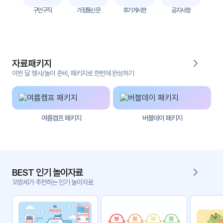
자
구인구직
가정통신문
후기게시판
공지사항
료
전
키오
체
스크
자료패키지
활동
그림
지
이번 달 행사/놀이 준비, 패키지로 한번에 완성하기
환경
PPT
구성
여름캠프 패키지
버블데이 패키지
동영
동요/
상
음원
문서
사진
서식
BEST 인기 놀이자료
꼬망세가 추천하는 인기 놀이자료
크래
놀이패
프트
키지