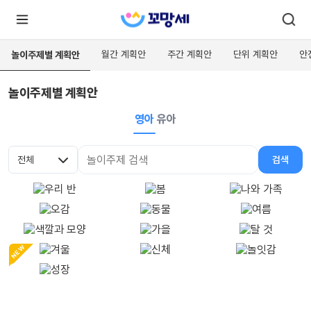
월간 계획안
주간 계획안
단위 계획안
안
놀이주제별 계획안
놀이주제별 계획안
로
로
그
그
인
영아
유아
하
인
시
회
면
원가
더
전체
검색
많
입
대분류
검색어
은
서
비
스
를
이
용
하
실
NEW
수
있
어
요.