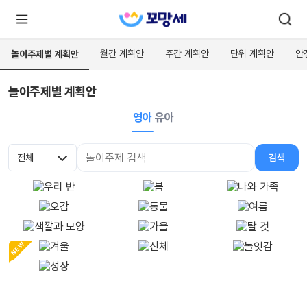
월간 계획안
주간 계획안
단위 계획안
안
놀이주제별 계획안
놀이주제별 계획안
로
로
그
그
인
영아
유아
하
인
시
회
면
원가
더
전체
검색
많
입
대분류
검색어
은
서
비
스
를
이
용
하
실
NEW
수
있
어
요.