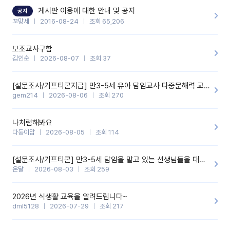
할 것 같습니다. 제 메이트 선생님께도 적극 추천할 예정입니다.좋은
기능을 개발해 주셔서 감사합니다.
게시판 이용에 대한 안내 및 공지
공지
꼬망세
2016-08-24
조회 65,206
보조교사구함
김인순
2026-08-07
조회 37
[설문조사/기프티콘지급] 만3-5세 유아 담임교사 다중문해력 교육 증진을 위한 설문조사
gem214
2026-08-06
조회 270
나처럼해봐요
다둥이맘
2026-08-05
조회 114
[설문조사/기프티콘] 만3-5세 담임을 맡고 있는 선생님들을 대상으로 설문조사를 합니다!
온달
2026-08-03
조회 259
2026년 식생활 교육을 알려드립니다~
dml5128
2026-07-29
조회 217