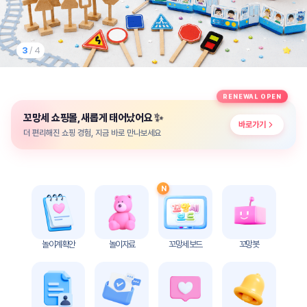
놀
이
계
획
3
/ 4
안
놀이
주제
월간
RENEWAL OPEN
별
계획
✨
꼬망세 쇼핑몰, 새롭게 태어났어요
계획
안
바로가기
안
더 편리해진 쇼핑 경험, 지금 바로 만나보세요
주간
단위
계획
계획
안
안
N
기본
안전
생활
교육
습관
놀이계획안
놀이자료
꼬망세 보드
꼬망봇
놀
이