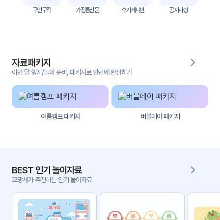
자
구인구직
가정통신문
후기게시판
공지사항
료
전
키오
체
스크
자료패키지
활동
그림
지
이번 달 행사/놀이 준비, 패키지로 한번에 완성하기
환경
PPT
구성
여름캠프 패키지
버블데이 패키지
동영
동요/
상
음원
문서
사진
서식
BEST 인기 놀이자료
꼬망세가 추천하는 인기 놀이자료
크래
놀이패
프트
키지