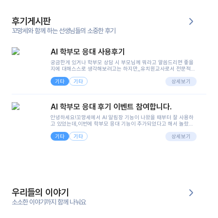
후기게시판
꼬망세와 함께 하는 선생님들의 소중한 후기
AI 학부모 응대 사용후기
궁금한게 있거나 학부모 상담 시 부모님께 뭐라고 말씀드리면 좋을
지에 대해스스로 생각해보려고는 하지만,,유치원교사로서 전문적인
지식은 가지고 있지만 막상 부모님이 이해하시기 쉽게 말로 풀어내
기타
기타
려니 어려울때가...^^(저만 그런거 아니죠 ㅜㅜ)꼬망봇의 장점은 지
상세보기
피티나 제미나이는 몇세이고 여자인지 남자인지 등그래도 좀 기본
정보를 제공하면서 물어봐야할 때가 있어그때마다 정보를 입력하는
것도,또 요즘 부모님들이 ai 활용하는 거를꺼려하시는 분들도 꽤 많
AI 학부모 응대 후기 이벤트 참여합니다.
으셔서 고민이 됐는데ai 학부모 응대를 써볼 수 있어서 좋았어요!앞
으로 쓸 일이 없다면 좋겠지만..ㅎ....(매일 매일이 조용히 지나갔으
안녕하세요!꼬망세에서 AI 알림장 기능이 나왔을 때부터 잘 사용하
면..)그리고 제가 신입 때 이게 있었더라면 ㅜㅜㅜㅜ?응대 팁이 정말
고 있었는데,이번에 학부모 응대 기능이 추가되었다고 해서 놀랐습
좋은거 같아요지금은 그래도 아이들이 잘 이해 되지만초임 때는 정
니다.저는 아직 어린이집 2년차 교사인데, 헤드 교사가 되어 학부모
말 어려워서 항상다른 선생님들께 도움을 요청했었거든요..ㅠ*일지
기타
기타
님 응대에 더 많은 부담을 느끼고 있습니다 ㅠㅠ이번에 제가 원에서
상세보기
쓸 때도 좀 도움이 되는 거 같아요!
겪은 일과 학부모님께 전달드렸던 내용을 함께 보시고,저와 비슷한
입장의 저연차 선생님들께도 작은 도움이 되었으면 좋겠습니다. 이
부분은 제가 꼬망봇에 간단하게 입력한 내용입니다.아이 기저귀 안
에 피처럼 보이는 부분이 있어서 오전 일과 동안 지켜보고,낮잠 이후
에 전화를 드릴 예정이었습니다.이 부분은 제가 입력한 내용에 대해
꼬망봇이 알려준 소통 스크립트입니다.전화로 소통할 예정이었어
서, 대화용을 활용했습니다.늘 전화로 학부모님과 소통할 때는 고민
을 많이 하는데,꼬망봇 덕분에 고민하는 시간을 줄이고 학부모님을
우리들의 이야기
안심시킬 수 있었습니다.이 부분은 꼬망봇이 추가로 알려준 응대 tip
입니다.학부모님께 전화를 드리기 전에, 내용을 숙지하여 좀 더 전문
소소한 이야기까지 함께 나눠요
성 있는 교사가 되어 대화를 나눌 수 있었습니다.꼬망세 AI학부모 응
대 팁을 실제로 사용해 본 후기이며,저는 고연차가 될 때까지도 애용