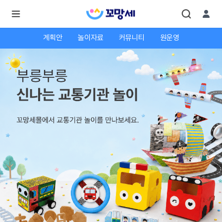
계획안
놀이자료
커뮤니티
원운영
로
로
그
그
인
하
인
시
회
면
원가
더
많
입
은
서
비
스
를
이
용
하
실
수
있
어
요.