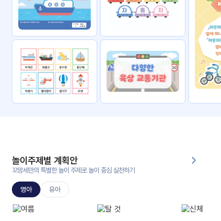
자료
패키
무료
지
꼬망
킨더캔
세 보
버스
드
스마
트프
렌즈
원
운
영
놀이주제별 계획안
가정
꼬망세만의 특별한 놀이 주제로 놀이 중심 실천하기
부모
통신
교육
문
영아
유아
문제
적응
행동
프로