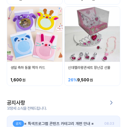
커
뮤
니
티
이벤
공지
트
사항
우리
후기
들의
생일 축하 동물 액자 카드
신데렐라왕관세트 장난감 선물
게시
이야
판
기
1,600
26%
9,500
인스
유튜
타그
브
램
공지사항
꼬망세 소식을 전해드립니다.
블로
그
※ 특색프로그램 콘텐츠 카테고리 개편 안내 ※
공지
08.03