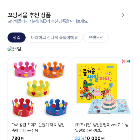
대처
그램
방법
꼬망세몰 추천 상품
꼬망세몰에서 시즌별 MD가 추천 상품을 만나보세요.
평
생
생일
다양하고 신나게 물놀이해요
브랜드전
교
육
원
생일놀이
온라
생일 축하해요
줌
인 강
강의
의
무료
강의
수강
및
후기
세미
나
강의
EVA 왕관 꾸미기 만들기 재료 생일
[키즈비전] 생일팝업북 ver.7-1 생
자료
축하 파티 공주 왕..
일선물추천 생일..
실
780
33%
10,000