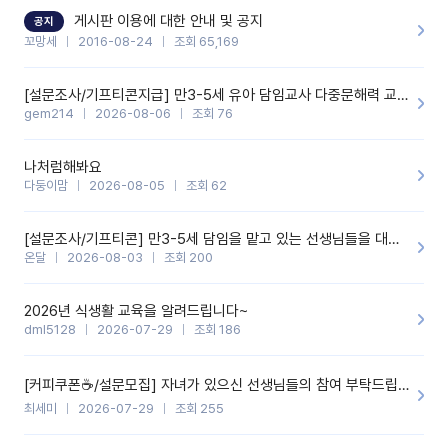
할 것 같습니다. 제 메이트 선생님께도 적극 추천할 예정입니다.좋은
기능을 개발해 주셔서 감사합니다.
게시판 이용에 대한 안내 및 공지
공지
꼬망세
2016-08-24
조회 65,169
[설문조사/기프티콘지급] 만3-5세 유아 담임교사 다중문해력 교육 증진을 위한 설문조사
gem214
2026-08-06
조회 76
나처럼해봐요
다둥이맘
2026-08-05
조회 62
[설문조사/기프티콘] 만3-5세 담임을 맡고 있는 선생님들을 대상으로 설문조사를 합니다!
온달
2026-08-03
조회 200
2026년 식생활 교육을 알려드립니다~
dml5128
2026-07-29
조회 186
[커피쿠폰☕️/설문모집] 자녀가 있으신 선생님들의 참여 부탁드립니다!!
최세미
2026-07-29
조회 255