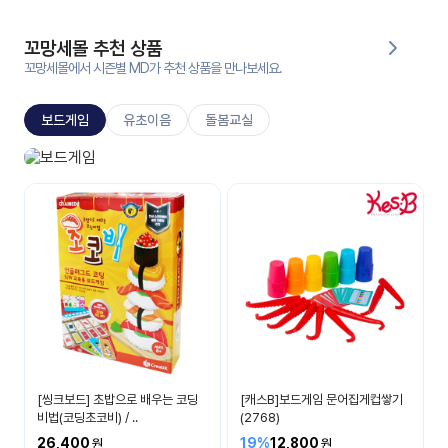
대처
그램
방법
꼬망세몰 추천 상품
꼬망세몰에서 시즌별 MD가 추천 상품을 만나보세요.
평
생
보드게임
유초이음
돌봄교실
교
육
원
보드게임
온라
생각이 자라나요
줌
인 강
강의
의
무료
강의
수강
및
후기
세미
나
강의
[씽크보드] 초밥으로 배우는 코딩
[캐스B]보드게임 문어집게컵쌓기
자료
비법(코딩초코비) / ..
(2768)
실
26,400
19%
12,800