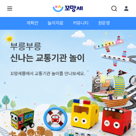
계획안
놀이자료
커뮤니티
원운영
로
로
그
그
인
하
인
시
회
면
원가
더
많
입
은
서
비
스
를
이
용
하
실
수
있
어
요.