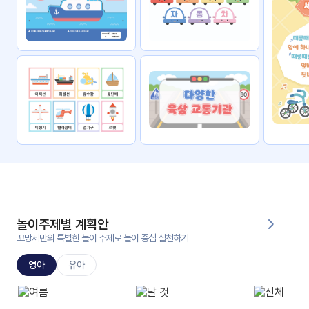
자료
패키
무료
지
꼬망
킨더캔
세 보
버스
드
스마
트프
렌즈
원
운
영
놀이주제별 계획안
가정
꼬망세만의 특별한 놀이 주제로 놀이 중심 실천하기
부모
통신
교육
문
영아
유아
문제
적응
행동
프로