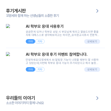
후기게시판
꼬망세와 함께 하는 선생님들의 소중한 후기
AI 학부모 응대 사용후기
궁금한게 있거나 학부모 상담 시 부모님께 뭐라고 말씀드리면 좋을
지에 대해스스로 생각해보려고는 하지만,,유치원교사로서 전문적인
지식은 가지고 있지만 막상 부모님이 이해하시기 쉽게 말로 풀어내
기타
기타
려니 어려울때가...^^(저만 그런거 아니죠 ㅜㅜ)꼬망봇의 장점은 지
상세보기
피티나 제미나이는 몇세이고 여자인지 남자인지 등그래도 좀 기본
정보를 제공하면서 물어봐야할 때가 있어그때마다 정보를 입력하는
것도,또 요즘 부모님들이 ai 활용하는 거를꺼려하시는 분들도 꽤 많
AI 학부모 응대 후기 이벤트 참여합니다.
으셔서 고민이 됐는데ai 학부모 응대를 써볼 수 있어서 좋았어요!앞
으로 쓸 일이 없다면 좋겠지만..ㅎ....(매일 매일이 조용히 지나갔으
안녕하세요!꼬망세에서 AI 알림장 기능이 나왔을 때부터 잘 사용하
면..)그리고 제가 신입 때 이게 있었더라면 ㅜㅜㅜㅜ?응대 팁이 정말
고 있었는데,이번에 학부모 응대 기능이 추가되었다고 해서 놀랐습
좋은거 같아요지금은 그래도 아이들이 잘 이해 되지만초임 때는 정
니다.저는 아직 어린이집 2년차 교사인데, 헤드 교사가 되어 학부모
말 어려워서 항상다른 선생님들께 도움을 요청했었거든요..ㅠ*일지
기타
기타
님 응대에 더 많은 부담을 느끼고 있습니다 ㅠㅠ이번에 제가 원에서
상세보기
쓸 때도 좀 도움이 되는 거 같아요!
겪은 일과 학부모님께 전달드렸던 내용을 함께 보시고,저와 비슷한
입장의 저연차 선생님들께도 작은 도움이 되었으면 좋겠습니다. 이
부분은 제가 꼬망봇에 간단하게 입력한 내용입니다.아이 기저귀 안
에 피처럼 보이는 부분이 있어서 오전 일과 동안 지켜보고,낮잠 이후
에 전화를 드릴 예정이었습니다.이 부분은 제가 입력한 내용에 대해
꼬망봇이 알려준 소통 스크립트입니다.전화로 소통할 예정이었어
서, 대화용을 활용했습니다.늘 전화로 학부모님과 소통할 때는 고민
을 많이 하는데,꼬망봇 덕분에 고민하는 시간을 줄이고 학부모님을
우리들의 이야기
안심시킬 수 있었습니다.이 부분은 꼬망봇이 추가로 알려준 응대 tip
입니다.학부모님께 전화를 드리기 전에, 내용을 숙지하여 좀 더 전문
소소한 이야기까지 함께 나눠요
성 있는 교사가 되어 대화를 나눌 수 있었습니다.꼬망세 AI학부모 응
대 팁을 실제로 사용해 본 후기이며,저는 고연차가 될 때까지도 애용