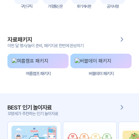
자
구인구직
가정통신문
후기게시판
공지사항
료
전
키오
체
스크
자료패키지
활동
그림
지
이번 달 행사/놀이 준비, 패키지로 한번에 완성하기
환경
PPT
구성
여름캠프 패키지
버블데이 패키지
동영
동요/
상
음원
문서
사진
서식
BEST 인기 놀이자료
꼬망세가 추천하는 인기 놀이자료
크래
놀이패
프트
키지