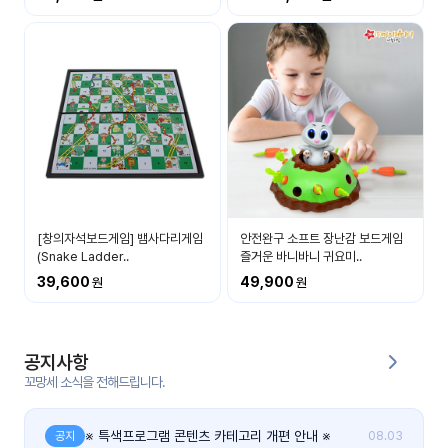
커
뮤
니
티
이벤
공지
트
사항
우리
후기
들의
[창의자석보드게임] 뱀사다리게임
안전완구 소프트 장난감 보드게임
게시
이야
(Snake Ladder..
즐거운 바니바니 귀요미..
판
기
39,600
49,900
인스
유튜
타그
브
램
공지사항
꼬망세 소식을 전해드립니다.
블로
그
※ 특색프로그램 콘텐츠 카테고리 개편 안내 ※
공지
08.03