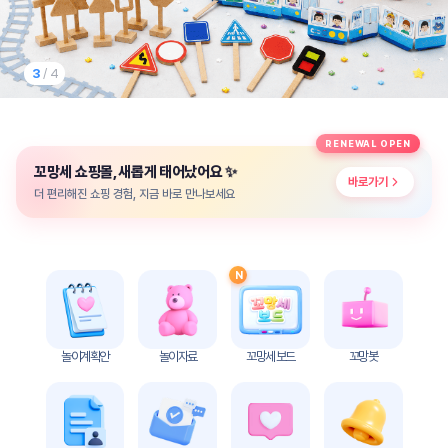
놀
이
계
획
3
/ 4
안
놀이
주제
월간
RENEWAL OPEN
별
계획
✨
꼬망세 쇼핑몰, 새롭게 태어났어요
계획
안
바로가기
안
더 편리해진 쇼핑 경험, 지금 바로 만나보세요
주간
단위
계획
계획
안
안
N
기본
안전
생활
교육
습관
놀이계획안
놀이자료
꼬망세 보드
꼬망봇
놀
이