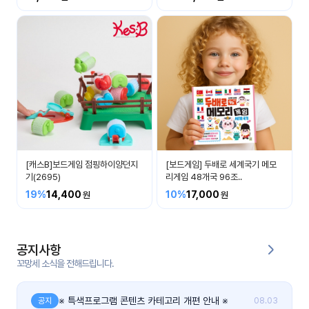
커
뮤
니
티
이벤
공지
트
사항
우리
후기
들의
[캐스B]보드게임 점핑하이양던지
[보드게임] 두배로 세계국기 메모
게시
이야
기(2695)
리게임 48개국 96조..
판
기
19%
14,400
10%
17,000
인스
유튜
타그
브
램
공지사항
꼬망세 소식을 전해드립니다.
블로
그
※ 특색프로그램 콘텐츠 카테고리 개편 안내 ※
공지
08.03