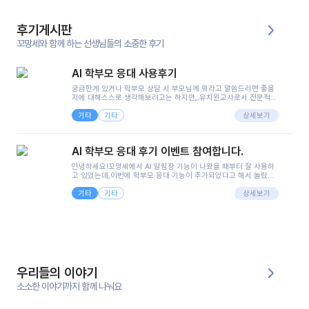
후기게시판
꼬망세와 함께 하는 선생님들의 소중한 후기
AI 학부모 응대 사용후기
궁금한게 있거나 학부모 상담 시 부모님께 뭐라고 말씀드리면 좋을
지에 대해스스로 생각해보려고는 하지만,,유치원교사로서 전문적인
지식은 가지고 있지만 막상 부모님이 이해하시기 쉽게 말로 풀어내
기타
기타
려니 어려울때가...^^(저만 그런거 아니죠 ㅜㅜ)꼬망봇의 장점은 지
상세보기
피티나 제미나이는 몇세이고 여자인지 남자인지 등그래도 좀 기본
정보를 제공하면서 물어봐야할 때가 있어그때마다 정보를 입력하는
것도,또 요즘 부모님들이 ai 활용하는 거를꺼려하시는 분들도 꽤 많
AI 학부모 응대 후기 이벤트 참여합니다.
으셔서 고민이 됐는데ai 학부모 응대를 써볼 수 있어서 좋았어요!앞
으로 쓸 일이 없다면 좋겠지만..ㅎ....(매일 매일이 조용히 지나갔으
안녕하세요!꼬망세에서 AI 알림장 기능이 나왔을 때부터 잘 사용하
면..)그리고 제가 신입 때 이게 있었더라면 ㅜㅜㅜㅜ?응대 팁이 정말
고 있었는데,이번에 학부모 응대 기능이 추가되었다고 해서 놀랐습
좋은거 같아요지금은 그래도 아이들이 잘 이해 되지만초임 때는 정
니다.저는 아직 어린이집 2년차 교사인데, 헤드 교사가 되어 학부모
말 어려워서 항상다른 선생님들께 도움을 요청했었거든요..ㅠ*일지
기타
기타
님 응대에 더 많은 부담을 느끼고 있습니다 ㅠㅠ이번에 제가 원에서
상세보기
쓸 때도 좀 도움이 되는 거 같아요!
겪은 일과 학부모님께 전달드렸던 내용을 함께 보시고,저와 비슷한
입장의 저연차 선생님들께도 작은 도움이 되었으면 좋겠습니다. 이
부분은 제가 꼬망봇에 간단하게 입력한 내용입니다.아이 기저귀 안
에 피처럼 보이는 부분이 있어서 오전 일과 동안 지켜보고,낮잠 이후
에 전화를 드릴 예정이었습니다.이 부분은 제가 입력한 내용에 대해
꼬망봇이 알려준 소통 스크립트입니다.전화로 소통할 예정이었어
서, 대화용을 활용했습니다.늘 전화로 학부모님과 소통할 때는 고민
을 많이 하는데,꼬망봇 덕분에 고민하는 시간을 줄이고 학부모님을
우리들의 이야기
안심시킬 수 있었습니다.이 부분은 꼬망봇이 추가로 알려준 응대 tip
입니다.학부모님께 전화를 드리기 전에, 내용을 숙지하여 좀 더 전문
소소한 이야기까지 함께 나눠요
성 있는 교사가 되어 대화를 나눌 수 있었습니다.꼬망세 AI학부모 응
대 팁을 실제로 사용해 본 후기이며,저는 고연차가 될 때까지도 애용