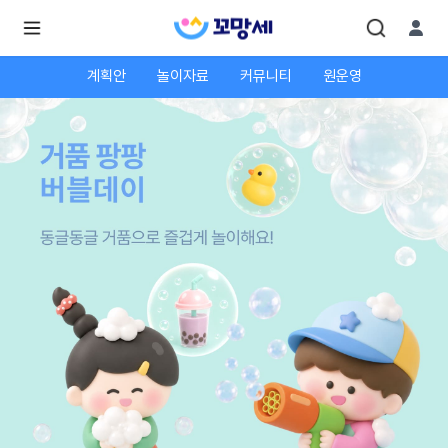
계획안
놀이자료
커뮤니티
원운영
로
로
그
그
인
하
인
시
회
면
원가
더
많
입
은
서
비
스
를
이
용
하
실
수
있
어
요.