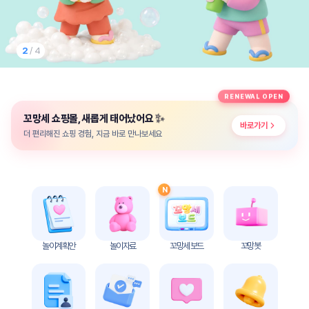
놀
이
계
획
2
/ 4
안
놀이
주제
월간
RENEWAL OPEN
별
계획
✨
꼬망세 쇼핑몰, 새롭게 태어났어요
계획
안
바로가기
안
더 편리해진 쇼핑 경험, 지금 바로 만나보세요
주간
단위
계획
계획
안
안
N
기본
안전
생활
교육
습관
놀이계획안
놀이자료
꼬망세 보드
꼬망봇
놀
이