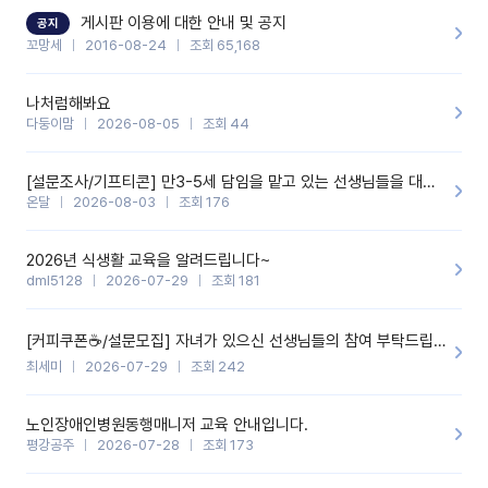
할 것 같습니다. 제 메이트 선생님께도 적극 추천할 예정입니다.좋은
기능을 개발해 주셔서 감사합니다.
게시판 이용에 대한 안내 및 공지
공지
꼬망세
2016-08-24
조회 65,168
나처럼해봐요
다둥이맘
2026-08-05
조회 44
[설문조사/기프티콘] 만3-5세 담임을 맡고 있는 선생님들을 대상으로 설문조사를 합니다!
온달
2026-08-03
조회 176
2026년 식생활 교육을 알려드립니다~
dml5128
2026-07-29
조회 181
[커피쿠폰☕️/설문모집] 자녀가 있으신 선생님들의 참여 부탁드립니다!!
최세미
2026-07-29
조회 242
노인장애인병원동행매니저 교육 안내입니다.
평강공주
2026-07-28
조회 173