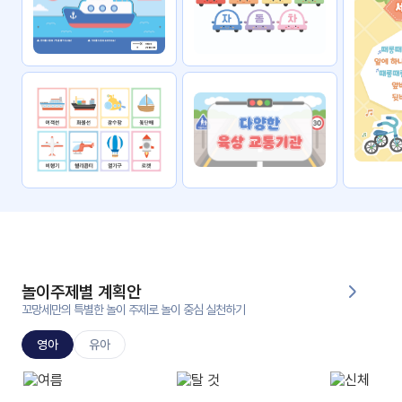
자료
패키
무료
지
꼬망
킨더캔
세 보
버스
드
스마
트프
렌즈
원
운
영
놀이주제별 계획안
가정
꼬망세만의 특별한 놀이 주제로 놀이 중심 실천하기
부모
통신
교육
문
영아
유아
문제
적응
행동
프로