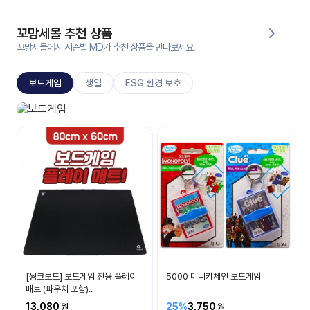
대처
그램
방법
꼬망세몰 추천 상품
꼬망세몰에서 시즌별 MD가 추천 상품을 만나보세요.
평
생
보드게임
생일
ESG 환경 보호
교
육
원
보드게임
온라
생각이 자라나요
줌
인 강
강의
의
무료
강의
수강
및
후기
세미
나
강의
[씽크보드] 보드게임 전용 플레이
5000 미니키체인 보드게임
자료
매트 (파우치 포함)..
실
13,080
25%
3,750