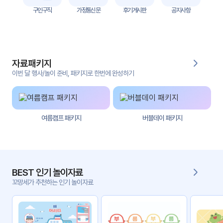
자
구인구직
가정통신문
후기게시판
공지사항
료
전
키오
체
스크
자료패키지
활동
그림
지
이번 달 행사/놀이 준비, 패키지로 한번에 완성하기
환경
PPT
구성
여름캠프 패키지
버블데이 패키지
동영
동요/
상
음원
문서
사진
서식
BEST 인기 놀이자료
꼬망세가 추천하는 인기 놀이자료
크래
놀이패
프트
키지