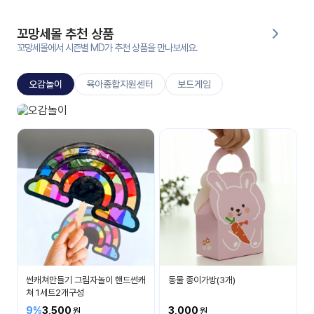
대처
그램
방법
꼬망세몰 추천 상품
꼬망세몰에서 시즌별 MD가 추천 상품을 만나보세요.
평
생
오감놀이
육아종합지원센터
보드게임
교
육
원
오감놀이
온라
보고 듣고 맛보고 만져요
줌
인 강
강의
의
무료
강의
수강
및
후기
세미
나
강의
썬캐쳐만들기 그림자놀이 핸드썬캐
동물 종이가방(3개)
자료
쳐 1세트2개구성
실
9%
3,500
3,000