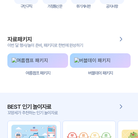
자
구인구직
가정통신문
후기게시판
공지사항
료
전
키오
체
스크
자료패키지
활동
그림
지
이번 달 행사/놀이 준비, 패키지로 한번에 완성하기
환경
PPT
구성
여름캠프 패키지
버블데이 패키지
동영
동요/
상
음원
문서
사진
서식
BEST 인기 놀이자료
꼬망세가 추천하는 인기 놀이자료
크래
놀이패
프트
키지