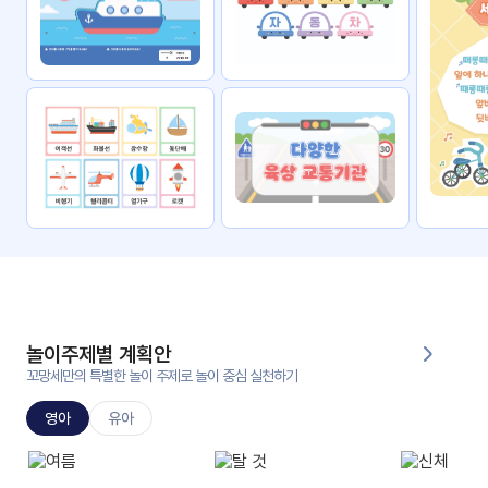
자료
패키
무료
지
꼬망
킨더캔
세 보
버스
드
스마
트프
렌즈
원
운
영
놀이주제별 계획안
가정
꼬망세만의 특별한 놀이 주제로 놀이 중심 실천하기
부모
통신
교육
문
영아
유아
문제
적응
행동
프로