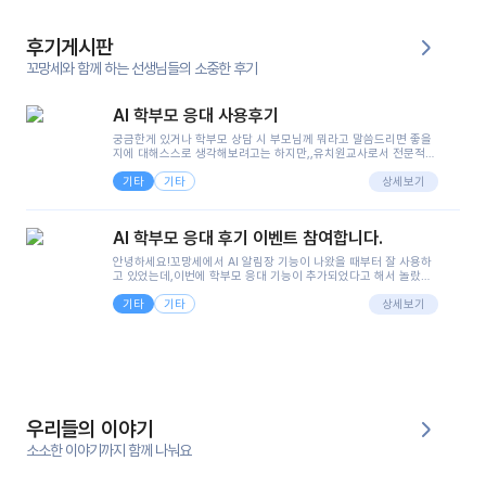
후기게시판
꼬망세와 함께 하는 선생님들의 소중한 후기
AI 학부모 응대 사용후기
궁금한게 있거나 학부모 상담 시 부모님께 뭐라고 말씀드리면 좋을
지에 대해스스로 생각해보려고는 하지만,,유치원교사로서 전문적인
지식은 가지고 있지만 막상 부모님이 이해하시기 쉽게 말로 풀어내
기타
기타
려니 어려울때가...^^(저만 그런거 아니죠 ㅜㅜ)꼬망봇의 장점은 지
상세보기
피티나 제미나이는 몇세이고 여자인지 남자인지 등그래도 좀 기본
정보를 제공하면서 물어봐야할 때가 있어그때마다 정보를 입력하는
것도,또 요즘 부모님들이 ai 활용하는 거를꺼려하시는 분들도 꽤 많
AI 학부모 응대 후기 이벤트 참여합니다.
으셔서 고민이 됐는데ai 학부모 응대를 써볼 수 있어서 좋았어요!앞
으로 쓸 일이 없다면 좋겠지만..ㅎ....(매일 매일이 조용히 지나갔으
안녕하세요!꼬망세에서 AI 알림장 기능이 나왔을 때부터 잘 사용하
면..)그리고 제가 신입 때 이게 있었더라면 ㅜㅜㅜㅜ?응대 팁이 정말
고 있었는데,이번에 학부모 응대 기능이 추가되었다고 해서 놀랐습
좋은거 같아요지금은 그래도 아이들이 잘 이해 되지만초임 때는 정
니다.저는 아직 어린이집 2년차 교사인데, 헤드 교사가 되어 학부모
말 어려워서 항상다른 선생님들께 도움을 요청했었거든요..ㅠ*일지
기타
기타
님 응대에 더 많은 부담을 느끼고 있습니다 ㅠㅠ이번에 제가 원에서
상세보기
쓸 때도 좀 도움이 되는 거 같아요!
겪은 일과 학부모님께 전달드렸던 내용을 함께 보시고,저와 비슷한
입장의 저연차 선생님들께도 작은 도움이 되었으면 좋겠습니다. 이
부분은 제가 꼬망봇에 간단하게 입력한 내용입니다.아이 기저귀 안
에 피처럼 보이는 부분이 있어서 오전 일과 동안 지켜보고,낮잠 이후
에 전화를 드릴 예정이었습니다.이 부분은 제가 입력한 내용에 대해
꼬망봇이 알려준 소통 스크립트입니다.전화로 소통할 예정이었어
서, 대화용을 활용했습니다.늘 전화로 학부모님과 소통할 때는 고민
을 많이 하는데,꼬망봇 덕분에 고민하는 시간을 줄이고 학부모님을
우리들의 이야기
안심시킬 수 있었습니다.이 부분은 꼬망봇이 추가로 알려준 응대 tip
입니다.학부모님께 전화를 드리기 전에, 내용을 숙지하여 좀 더 전문
소소한 이야기까지 함께 나눠요
성 있는 교사가 되어 대화를 나눌 수 있었습니다.꼬망세 AI학부모 응
대 팁을 실제로 사용해 본 후기이며,저는 고연차가 될 때까지도 애용