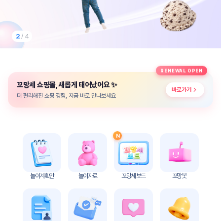
놀
이
계
획
2
/ 4
안
놀이
주제
월간
RENEWAL OPEN
별
계획
✨
꼬망세 쇼핑몰, 새롭게 태어났어요
계획
안
바로가기
안
더 편리해진 쇼핑 경험, 지금 바로 만나보세요
주간
단위
계획
계획
안
안
N
기본
안전
생활
교육
습관
놀이계획안
놀이자료
꼬망세 보드
꼬망봇
놀
이