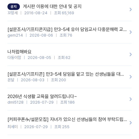
할 것 같습니다. 제 메이트 선생님께도 적극 추천할 예정입니다.좋은
기능을 개발해 주셔서 감사합니다.
게시판 이용에 대한 안내 및 공지
공지
꼬망세
2016-08-24
조회 65,169
[설문조사/기프티콘지급] 만3-5세 유아 담임교사 다중문해력 교육 증진을 위한 설문조사
gem214
2026-08-06
조회 76
나처럼해봐요
다둥이맘
2026-08-05
조회 62
[설문조사/기프티콘] 만3-5세 담임을 맡고 있는 선생님들을 대상으로 설문조사를 합니다!
온달
2026-08-03
조회 200
2026년 식생활 교육을 알려드립니다~
dml5128
2026-07-29
조회 186
[커피쿠폰☕️/설문모집] 자녀가 있으신 선생님들의 참여 부탁드립니다!!
최세미
2026-07-29
조회 255