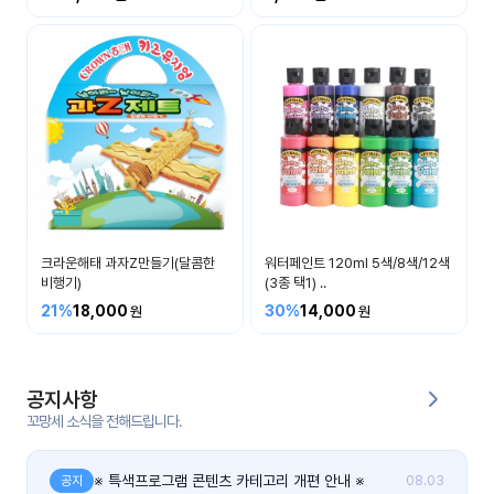
커
뮤
니
티
이벤
공지
트
사항
우리
후기
들의
크라운해태 과자Z만들기(달콤한
워터페인트 120ml 5색/8색/12색
게시
이야
비행기)
(3종 택1) ..
판
기
21%
18,000
30%
14,000
인스
유튜
타그
브
램
공지사항
꼬망세 소식을 전해드립니다.
블로
그
※ 특색프로그램 콘텐츠 카테고리 개편 안내 ※
공지
08.03