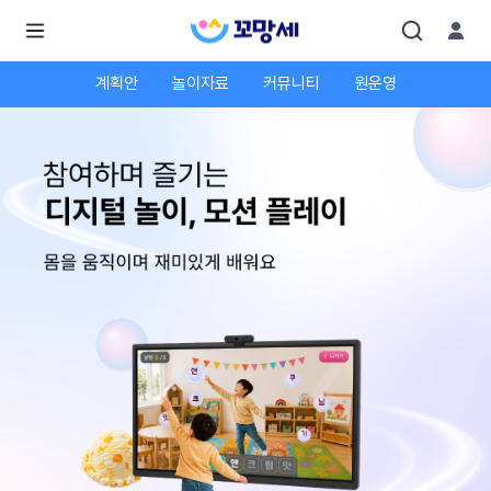
계획안
놀이자료
커뮤니티
원운영
로
로
그
그
인
하
인
시
회
면
원가
더
많
입
은
서
비
스
를
이
용
하
실
수
있
어
요.