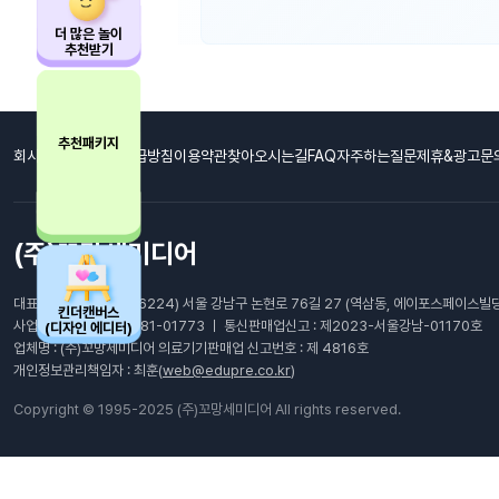
더 많은 놀이
추천받기
추천패키지
회사소개
개인정보취급방침
이용약관
찾아오시는길
FAQ자주하는질문
제휴&광고문
(주)꼬망세미디어
대표이사: 최남호 ㅣ (06224) 서울 강남구 논현로 76길 27 (역삼동, 에이포스페이스빌딩
킨더캔버스
사업자등록번호 : 105-81-01773 ㅣ 통신판매업신고 : 제2023-서울강남-01170호
(디자인 에디터)
업체명 : (주)꼬망세미디어 의료기기판매업 신고번호 : 제 4816호
개인정보관리책임자 : 최훈(
web@edupre.co.kr
)
Copyright © 1995-2025 (주)꼬망세미디어 All rights reserved.