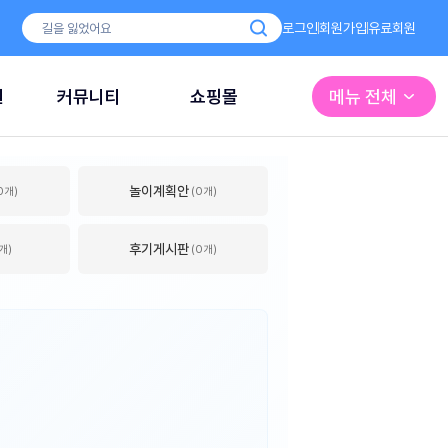
로그인
회원가입
유료회원
원
커뮤니티
쇼핑몰
메뉴 전체
놀이계획안
0개)
(0개)
후기게시판
개)
(0개)