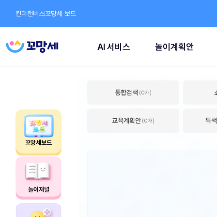
킨더캔버스
꼬망세 보드
AI 서비스
놀이계획안
통합검색
(0개)
교육계획안
특색
(0개)
꼬망세보드
놀이저널