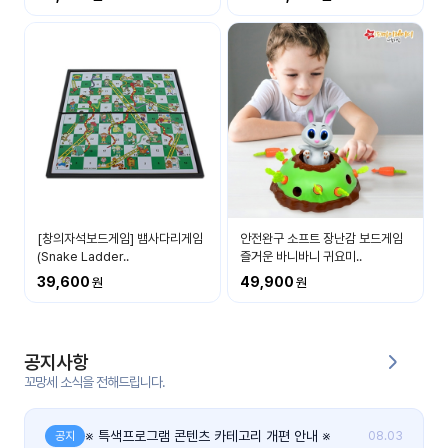
커
뮤
니
티
이벤
공지
트
사항
우리
후기
들의
[창의자석보드게임] 뱀사다리게임
안전완구 소프트 장난감 보드게임
게시
이야
(Snake Ladder..
즐거운 바니바니 귀요미..
판
기
39,600
49,900
인스
유튜
타그
브
램
공지사항
꼬망세 소식을 전해드립니다.
블로
그
※ 특색프로그램 콘텐츠 카테고리 개편 안내 ※
공지
08.03