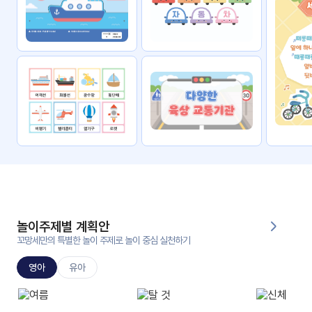
자료
패키
무료
지
꼬망
킨더캔
세 보
버스
드
스마
트프
렌즈
원
운
영
놀이주제별 계획안
가정
꼬망세만의 특별한 놀이 주제로 놀이 중심 실천하기
부모
통신
교육
문
영아
유아
문제
적응
행동
프로