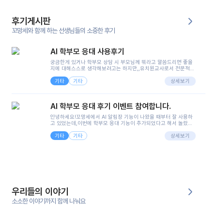
후기게시판
꼬망세와 함께 하는 선생님들의 소중한 후기
AI 학부모 응대 사용후기
궁금한게 있거나 학부모 상담 시 부모님께 뭐라고 말씀드리면 좋을
지에 대해스스로 생각해보려고는 하지만,,유치원교사로서 전문적인
지식은 가지고 있지만 막상 부모님이 이해하시기 쉽게 말로 풀어내
기타
기타
려니 어려울때가...^^(저만 그런거 아니죠 ㅜㅜ)꼬망봇의 장점은 지
상세보기
피티나 제미나이는 몇세이고 여자인지 남자인지 등그래도 좀 기본
정보를 제공하면서 물어봐야할 때가 있어그때마다 정보를 입력하는
것도,또 요즘 부모님들이 ai 활용하는 거를꺼려하시는 분들도 꽤 많
AI 학부모 응대 후기 이벤트 참여합니다.
으셔서 고민이 됐는데ai 학부모 응대를 써볼 수 있어서 좋았어요!앞
으로 쓸 일이 없다면 좋겠지만..ㅎ....(매일 매일이 조용히 지나갔으
안녕하세요!꼬망세에서 AI 알림장 기능이 나왔을 때부터 잘 사용하
면..)그리고 제가 신입 때 이게 있었더라면 ㅜㅜㅜㅜ?응대 팁이 정말
고 있었는데,이번에 학부모 응대 기능이 추가되었다고 해서 놀랐습
좋은거 같아요지금은 그래도 아이들이 잘 이해 되지만초임 때는 정
니다.저는 아직 어린이집 2년차 교사인데, 헤드 교사가 되어 학부모
말 어려워서 항상다른 선생님들께 도움을 요청했었거든요..ㅠ*일지
기타
기타
님 응대에 더 많은 부담을 느끼고 있습니다 ㅠㅠ이번에 제가 원에서
상세보기
쓸 때도 좀 도움이 되는 거 같아요!
겪은 일과 학부모님께 전달드렸던 내용을 함께 보시고,저와 비슷한
입장의 저연차 선생님들께도 작은 도움이 되었으면 좋겠습니다. 이
부분은 제가 꼬망봇에 간단하게 입력한 내용입니다.아이 기저귀 안
에 피처럼 보이는 부분이 있어서 오전 일과 동안 지켜보고,낮잠 이후
에 전화를 드릴 예정이었습니다.이 부분은 제가 입력한 내용에 대해
꼬망봇이 알려준 소통 스크립트입니다.전화로 소통할 예정이었어
서, 대화용을 활용했습니다.늘 전화로 학부모님과 소통할 때는 고민
을 많이 하는데,꼬망봇 덕분에 고민하는 시간을 줄이고 학부모님을
우리들의 이야기
안심시킬 수 있었습니다.이 부분은 꼬망봇이 추가로 알려준 응대 tip
입니다.학부모님께 전화를 드리기 전에, 내용을 숙지하여 좀 더 전문
소소한 이야기까지 함께 나눠요
성 있는 교사가 되어 대화를 나눌 수 있었습니다.꼬망세 AI학부모 응
대 팁을 실제로 사용해 본 후기이며,저는 고연차가 될 때까지도 애용