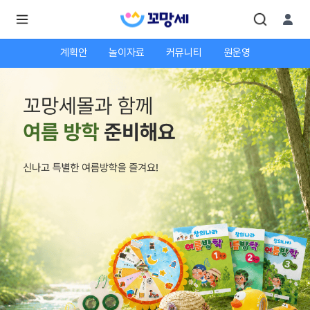
계획안
놀이자료
커뮤니티
원운영
로
로
그
그
인
하
인
시
회
면
원가
더
많
입
은
서
비
스
를
이
용
하
실
수
있
어
요.