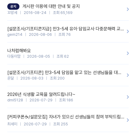
할 것 같습니다. 제 메이트 선생님께도 적극 추천할 예정입니다.좋은
기능을 개발해 주셔서 감사합니다.
게시판 이용에 대한 안내 및 공지
공지
꼬망세
2016-08-24
조회 65,169
[설문조사/기프티콘지급] 만3-5세 유아 담임교사 다중문해력 교육 증진을 위한 설문조사
gem214
2026-08-06
조회 76
나처럼해봐요
다둥이맘
2026-08-05
조회 62
[설문조사/기프티콘] 만3-5세 담임을 맡고 있는 선생님들을 대상으로 설문조사를 합니다!
온달
2026-08-03
조회 200
2026년 식생활 교육을 알려드립니다~
dml5128
2026-07-29
조회 186
[커피쿠폰☕️/설문모집] 자녀가 있으신 선생님들의 참여 부탁드립니다!!
최세미
2026-07-29
조회 255