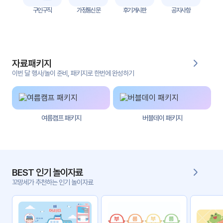
자
구인구직
가정통신문
후기게시판
공지사항
료
전
키오
체
스크
자료패키지
활동
그림
지
이번 달 행사/놀이 준비, 패키지로 한번에 완성하기
환경
PPT
구성
여름캠프 패키지
버블데이 패키지
동영
동요/
상
음원
문서
사진
서식
BEST 인기 놀이자료
꼬망세가 추천하는 인기 놀이자료
크래
놀이패
프트
키지