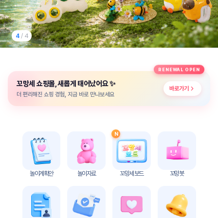
놀
이
계
획
4
/ 4
안
놀이
주제
월간
RENEWAL OPEN
별
계획
✨
꼬망세 쇼핑몰, 새롭게 태어났어요
계획
안
바로가기
안
더 편리해진 쇼핑 경험, 지금 바로 만나보세요
주간
단위
계획
계획
안
안
N
기본
안전
생활
교육
습관
놀이계획안
놀이자료
꼬망세 보드
꼬망봇
놀
이