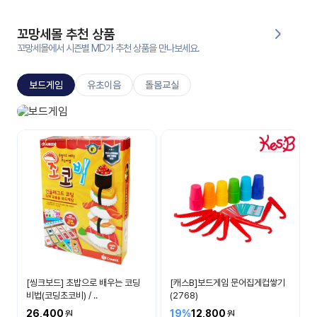
대처
그램
방법
꼬망세몰 추천 상품
꼬망세몰에서 시즌별 MD가 추천 상품을 만나보세요.
평
생
보드게임
유초이음
돌봄교실
교
육
원
보드게임
온라
생각이 자라나요
줌
인 강
강의
의
무료
강의
수강
및
후기
세미
나
강의
[씽크보드] 초밥으로 배우는 코딩
[캐스B]보드게임 문어집게컵쌓기
자료
비법(코딩초코비) / ..
(2768)
실
26,400
19%
12,800