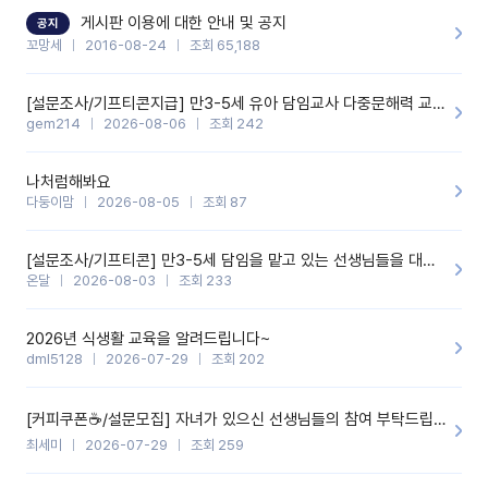
할 것 같습니다. 제 메이트 선생님께도 적극 추천할 예정입니다.좋은
기능을 개발해 주셔서 감사합니다.
게시판 이용에 대한 안내 및 공지
공지
꼬망세
2016-08-24
조회 65,188
[설문조사/기프티콘지급] 만3-5세 유아 담임교사 다중문해력 교육 증진을 위한 설문조사
gem214
2026-08-06
조회 242
나처럼해봐요
다둥이맘
2026-08-05
조회 87
[설문조사/기프티콘] 만3-5세 담임을 맡고 있는 선생님들을 대상으로 설문조사를 합니다!
온달
2026-08-03
조회 233
2026년 식생활 교육을 알려드립니다~
dml5128
2026-07-29
조회 202
[커피쿠폰☕️/설문모집] 자녀가 있으신 선생님들의 참여 부탁드립니다!!
최세미
2026-07-29
조회 259