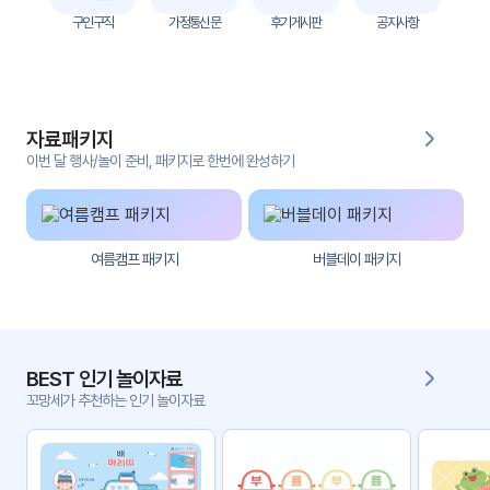
자
구인구직
가정통신문
후기게시판
공지사항
료
전
키오
체
스크
자료패키지
활동
그림
지
이번 달 행사/놀이 준비, 패키지로 한번에 완성하기
환경
PPT
구성
여름캠프 패키지
버블데이 패키지
동영
동요/
상
음원
문서
사진
서식
BEST 인기 놀이자료
꼬망세가 추천하는 인기 놀이자료
크래
놀이패
프트
키지