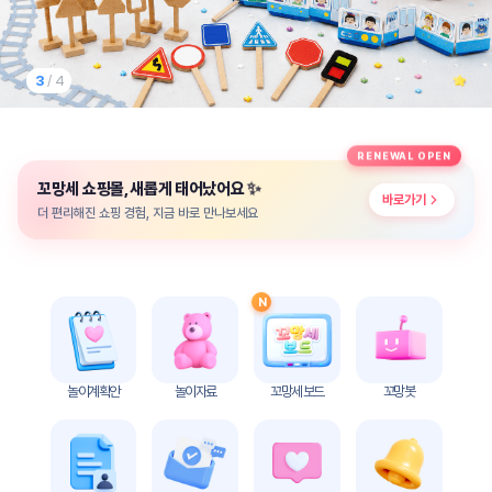
놀
이
계
획
3
/ 4
안
놀이
주제
월간
RENEWAL OPEN
별
계획
✨
꼬망세 쇼핑몰, 새롭게 태어났어요
계획
안
바로가기
안
더 편리해진 쇼핑 경험, 지금 바로 만나보세요
주간
단위
계획
계획
안
안
N
기본
안전
생활
교육
습관
놀이계획안
놀이자료
꼬망세 보드
꼬망봇
놀
이