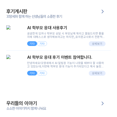
후기게시판
꼬망세와 함께 하는 선생님들의 소중한 후기
AI 학부모 응대 사용후기
궁금한게 있거나 학부모 상담 시 부모님께 뭐라고 말씀드리면 좋을
지에 대해스스로 생각해보려고는 하지만,,유치원교사로서 전문적인
지식은 가지고 있지만 막상 부모님이 이해하시기 쉽게 말로 풀어내
기타
기타
려니 어려울때가...^^(저만 그런거 아니죠 ㅜㅜ)꼬망봇의 장점은 지
상세보기
피티나 제미나이는 몇세이고 여자인지 남자인지 등그래도 좀 기본
정보를 제공하면서 물어봐야할 때가 있어그때마다 정보를 입력하는
것도,또 요즘 부모님들이 ai 활용하는 거를꺼려하시는 분들도 꽤 많
AI 학부모 응대 후기 이벤트 참여합니다.
으셔서 고민이 됐는데ai 학부모 응대를 써볼 수 있어서 좋았어요!앞
으로 쓸 일이 없다면 좋겠지만..ㅎ....(매일 매일이 조용히 지나갔으
안녕하세요!꼬망세에서 AI 알림장 기능이 나왔을 때부터 잘 사용하
면..)그리고 제가 신입 때 이게 있었더라면 ㅜㅜㅜㅜ?응대 팁이 정말
고 있었는데,이번에 학부모 응대 기능이 추가되었다고 해서 놀랐습
좋은거 같아요지금은 그래도 아이들이 잘 이해 되지만초임 때는 정
니다.저는 아직 어린이집 2년차 교사인데, 헤드 교사가 되어 학부모
말 어려워서 항상다른 선생님들께 도움을 요청했었거든요..ㅠ*일지
기타
기타
님 응대에 더 많은 부담을 느끼고 있습니다 ㅠㅠ이번에 제가 원에서
상세보기
쓸 때도 좀 도움이 되는 거 같아요!
겪은 일과 학부모님께 전달드렸던 내용을 함께 보시고,저와 비슷한
입장의 저연차 선생님들께도 작은 도움이 되었으면 좋겠습니다. 이
부분은 제가 꼬망봇에 간단하게 입력한 내용입니다.아이 기저귀 안
에 피처럼 보이는 부분이 있어서 오전 일과 동안 지켜보고,낮잠 이후
에 전화를 드릴 예정이었습니다.이 부분은 제가 입력한 내용에 대해
꼬망봇이 알려준 소통 스크립트입니다.전화로 소통할 예정이었어
서, 대화용을 활용했습니다.늘 전화로 학부모님과 소통할 때는 고민
을 많이 하는데,꼬망봇 덕분에 고민하는 시간을 줄이고 학부모님을
우리들의 이야기
안심시킬 수 있었습니다.이 부분은 꼬망봇이 추가로 알려준 응대 tip
입니다.학부모님께 전화를 드리기 전에, 내용을 숙지하여 좀 더 전문
소소한 이야기까지 함께 나눠요
성 있는 교사가 되어 대화를 나눌 수 있었습니다.꼬망세 AI학부모 응
대 팁을 실제로 사용해 본 후기이며,저는 고연차가 될 때까지도 애용