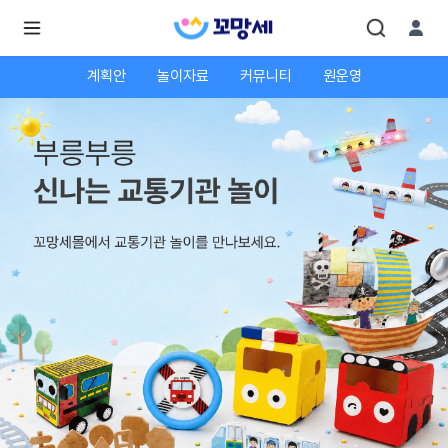
계획안
놀이자료
커뮤니티
원운영
로
로
그
그
인
하
인
시
회
면
원가
더
많
입
은
서
비
스
를
이
용
하
실
수
있
어
요.