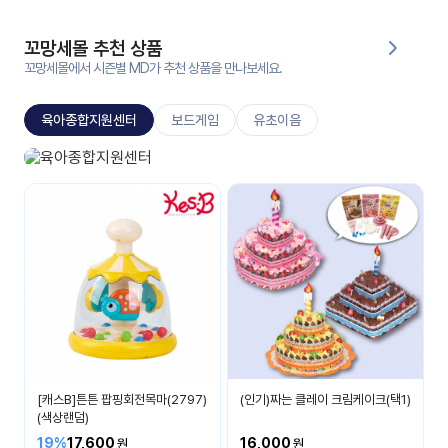
대처
그램
방법
꼬망세몰 추천 상품
꼬망세몰에서 시즌별 MD가 추천 상품을 만나보세요.
평
생
육아종합지원센터
보드게임
유초이음
교
육
원
육아종합지원센터
온라
부모교육
줌
인 강
강의
의
무료
강의
수강
및
후기
세미
나
강의
[캐스B]튼튼 팝핑회전목마(2797)
(인기)짜는 클레이 크림케이크(택1)
자료
(색상랜덤)
실
19%
17,600
16,000