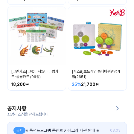
커
뮤
니
티
이벤
공지
트
사항
우리
후기
들의
[그린키즈] 그렸다지웠다 마법카
[캐스B]보드게임 톱니바퀴완성게
게시
이야
드-공룡카드 (96장)
임(2651)
판
기
18,200
25%
21,700
인스
유튜
타그
브
램
공지사항
꼬망세 소식을 전해드립니다.
블로
그
※ 특색프로그램 콘텐츠 카테고리 개편 안내 ※
공지
08.03