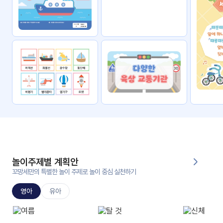
자료
패키
무료
지
꼬망
킨더캔
세 보
버스
드
스마
트프
렌즈
원
운
영
놀이주제별 계획안
가정
꼬망세만의 특별한 놀이 주제로 놀이 중심 실천하기
부모
통신
교육
문
영아
유아
문제
적응
행동
프로