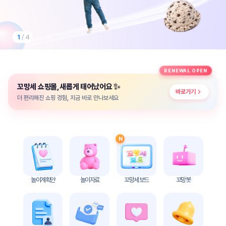
놀
이
계
획
1
/ 4
안
놀이
주제
월간
RENEWAL OPEN
별
계획
✨
꼬망세 쇼핑몰, 새롭게 태어났어요
계획
안
바로가기
안
더 편리해진 쇼핑 경험, 지금 바로 만나보세요
주간
단위
계획
계획
안
안
N
기본
안전
생활
교육
습관
놀이계획안
놀이자료
꼬망세 보드
꼬망봇
놀
이