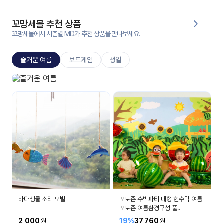
대처
그램
방법
꼬망세몰 추천 상품
꼬망세몰에서 시즌별 MD가 추천 상품을 만나보세요.
평
생
즐거운 여름
보드게임
생일
교
육
원
즐거운 여름
온라
시원하고 즐거운 여름을 보내요
줌
인 강
강의
의
무료
강의
수강
및
후기
세미
나
강의
바다생물 소리 모빌
포토존 수박파티 대형 현수막 여름
자료
포토존 여름환경구성 풀..
실
2,000
19%
37,760