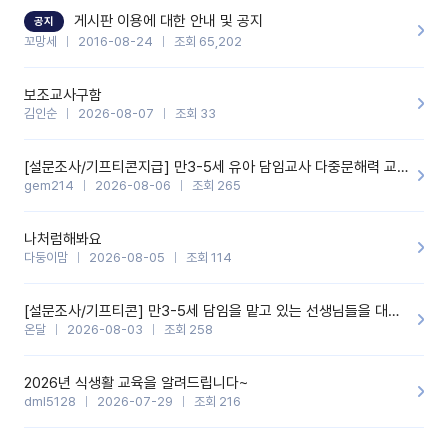
할 것 같습니다. 제 메이트 선생님께도 적극 추천할 예정입니다.좋은
기능을 개발해 주셔서 감사합니다.
게시판 이용에 대한 안내 및 공지
공지
꼬망세
2016-08-24
조회 65,202
보조교사구함
김인순
2026-08-07
조회 33
[설문조사/기프티콘지급] 만3-5세 유아 담임교사 다중문해력 교육 증진을 위한 설문조사
gem214
2026-08-06
조회 265
나처럼해봐요
다둥이맘
2026-08-05
조회 114
[설문조사/기프티콘] 만3-5세 담임을 맡고 있는 선생님들을 대상으로 설문조사를 합니다!
온달
2026-08-03
조회 258
2026년 식생활 교육을 알려드립니다~
dml5128
2026-07-29
조회 216