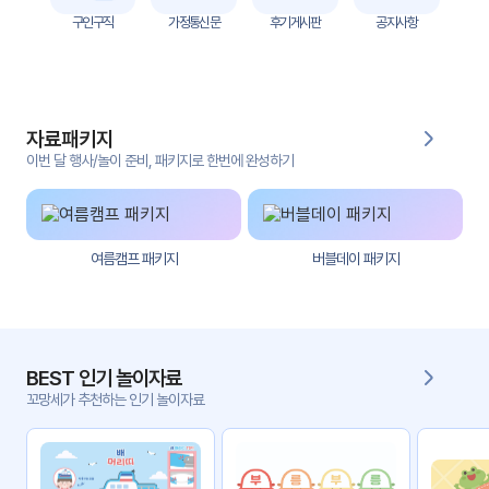
자
구인구직
가정통신문
후기게시판
공지사항
료
전
키오
체
스크
자료패키지
활동
그림
지
이번 달 행사/놀이 준비, 패키지로 한번에 완성하기
환경
PPT
구성
여름캠프 패키지
버블데이 패키지
동영
동요/
상
음원
문서
사진
서식
BEST 인기 놀이자료
꼬망세가 추천하는 인기 놀이자료
크래
놀이패
프트
키지