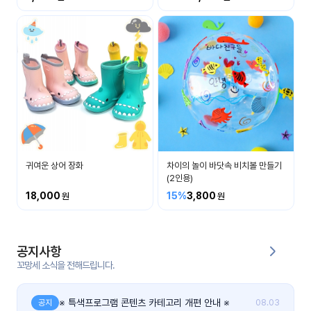
커
뮤
니
티
이벤
공지
트
사항
우리
후기
들의
귀여운 상어 장화
차이의 놀이 바닷속 비치볼 만들기
게시
이야
(2인용)
판
기
18,000
15%
3,800
인스
유튜
타그
브
램
공지사항
꼬망세 소식을 전해드립니다.
블로
그
※ 특색프로그램 콘텐츠 카테고리 개편 안내 ※
공지
08.03