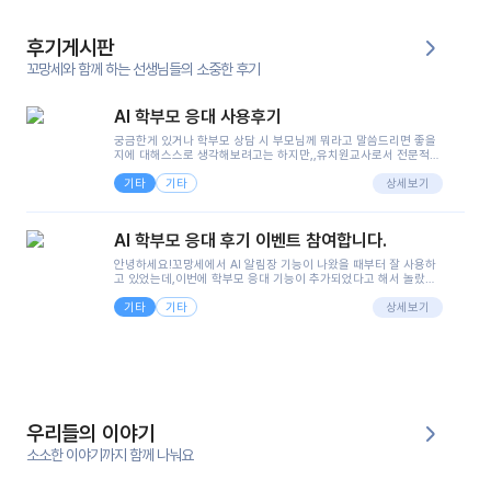
후기게시판
꼬망세와 함께 하는 선생님들의 소중한 후기
AI 학부모 응대 사용후기
궁금한게 있거나 학부모 상담 시 부모님께 뭐라고 말씀드리면 좋을
지에 대해스스로 생각해보려고는 하지만,,유치원교사로서 전문적인
지식은 가지고 있지만 막상 부모님이 이해하시기 쉽게 말로 풀어내
기타
기타
려니 어려울때가...^^(저만 그런거 아니죠 ㅜㅜ)꼬망봇의 장점은 지
상세보기
피티나 제미나이는 몇세이고 여자인지 남자인지 등그래도 좀 기본
정보를 제공하면서 물어봐야할 때가 있어그때마다 정보를 입력하는
것도,또 요즘 부모님들이 ai 활용하는 거를꺼려하시는 분들도 꽤 많
AI 학부모 응대 후기 이벤트 참여합니다.
으셔서 고민이 됐는데ai 학부모 응대를 써볼 수 있어서 좋았어요!앞
으로 쓸 일이 없다면 좋겠지만..ㅎ....(매일 매일이 조용히 지나갔으
안녕하세요!꼬망세에서 AI 알림장 기능이 나왔을 때부터 잘 사용하
면..)그리고 제가 신입 때 이게 있었더라면 ㅜㅜㅜㅜ?응대 팁이 정말
고 있었는데,이번에 학부모 응대 기능이 추가되었다고 해서 놀랐습
좋은거 같아요지금은 그래도 아이들이 잘 이해 되지만초임 때는 정
니다.저는 아직 어린이집 2년차 교사인데, 헤드 교사가 되어 학부모
말 어려워서 항상다른 선생님들께 도움을 요청했었거든요..ㅠ*일지
기타
기타
님 응대에 더 많은 부담을 느끼고 있습니다 ㅠㅠ이번에 제가 원에서
상세보기
쓸 때도 좀 도움이 되는 거 같아요!
겪은 일과 학부모님께 전달드렸던 내용을 함께 보시고,저와 비슷한
입장의 저연차 선생님들께도 작은 도움이 되었으면 좋겠습니다. 이
부분은 제가 꼬망봇에 간단하게 입력한 내용입니다.아이 기저귀 안
에 피처럼 보이는 부분이 있어서 오전 일과 동안 지켜보고,낮잠 이후
에 전화를 드릴 예정이었습니다.이 부분은 제가 입력한 내용에 대해
꼬망봇이 알려준 소통 스크립트입니다.전화로 소통할 예정이었어
서, 대화용을 활용했습니다.늘 전화로 학부모님과 소통할 때는 고민
을 많이 하는데,꼬망봇 덕분에 고민하는 시간을 줄이고 학부모님을
우리들의 이야기
안심시킬 수 있었습니다.이 부분은 꼬망봇이 추가로 알려준 응대 tip
입니다.학부모님께 전화를 드리기 전에, 내용을 숙지하여 좀 더 전문
소소한 이야기까지 함께 나눠요
성 있는 교사가 되어 대화를 나눌 수 있었습니다.꼬망세 AI학부모 응
대 팁을 실제로 사용해 본 후기이며,저는 고연차가 될 때까지도 애용