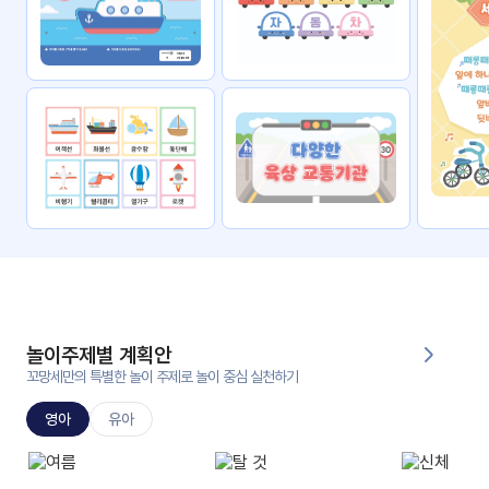
자료
패키
무료
지
꼬망
킨더캔
세 보
버스
드
스마
트프
렌즈
원
운
영
놀이주제별 계획안
가정
꼬망세만의 특별한 놀이 주제로 놀이 중심 실천하기
부모
통신
교육
문
영아
유아
문제
적응
행동
프로