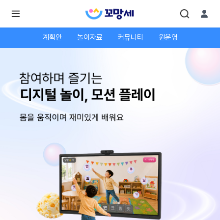
계획안
놀이자료
커뮤니티
원운영
로
로
그
그
인
하
인
시
회
면
원가
더
많
입
은
서
비
스
를
이
용
하
실
수
있
어
요.