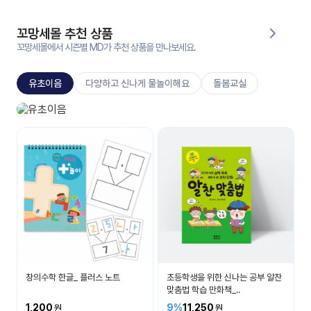
대처
그램
방법
꼬망세몰 추천 상품
꼬망세몰에서 시즌별 MD가 추천 상품을 만나보세요.
평
생
유초이음
다양하고 신나게 물놀이해요
돌봄교실
교
육
원
유초이음
온라
나는 이제 초등학생이에요
줌
인 강
강의
의
무료
강의
수강
및
후기
세미
나
강의
창의수학 한글_ 플러스 노트
초등학생을 위한 신나는 공부 알찬
자료
맞춤법 학습 만화책_..
실
1,200
9%
11,250