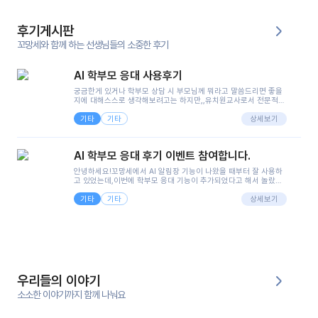
후기게시판
꼬망세와 함께 하는 선생님들의 소중한 후기
AI 학부모 응대 사용후기
궁금한게 있거나 학부모 상담 시 부모님께 뭐라고 말씀드리면 좋을
지에 대해스스로 생각해보려고는 하지만,,유치원교사로서 전문적인
지식은 가지고 있지만 막상 부모님이 이해하시기 쉽게 말로 풀어내
기타
기타
려니 어려울때가...^^(저만 그런거 아니죠 ㅜㅜ)꼬망봇의 장점은 지
상세보기
피티나 제미나이는 몇세이고 여자인지 남자인지 등그래도 좀 기본
정보를 제공하면서 물어봐야할 때가 있어그때마다 정보를 입력하는
것도,또 요즘 부모님들이 ai 활용하는 거를꺼려하시는 분들도 꽤 많
AI 학부모 응대 후기 이벤트 참여합니다.
으셔서 고민이 됐는데ai 학부모 응대를 써볼 수 있어서 좋았어요!앞
으로 쓸 일이 없다면 좋겠지만..ㅎ....(매일 매일이 조용히 지나갔으
안녕하세요!꼬망세에서 AI 알림장 기능이 나왔을 때부터 잘 사용하
면..)그리고 제가 신입 때 이게 있었더라면 ㅜㅜㅜㅜ?응대 팁이 정말
고 있었는데,이번에 학부모 응대 기능이 추가되었다고 해서 놀랐습
좋은거 같아요지금은 그래도 아이들이 잘 이해 되지만초임 때는 정
니다.저는 아직 어린이집 2년차 교사인데, 헤드 교사가 되어 학부모
말 어려워서 항상다른 선생님들께 도움을 요청했었거든요..ㅠ*일지
기타
기타
님 응대에 더 많은 부담을 느끼고 있습니다 ㅠㅠ이번에 제가 원에서
상세보기
쓸 때도 좀 도움이 되는 거 같아요!
겪은 일과 학부모님께 전달드렸던 내용을 함께 보시고,저와 비슷한
입장의 저연차 선생님들께도 작은 도움이 되었으면 좋겠습니다. 이
부분은 제가 꼬망봇에 간단하게 입력한 내용입니다.아이 기저귀 안
에 피처럼 보이는 부분이 있어서 오전 일과 동안 지켜보고,낮잠 이후
에 전화를 드릴 예정이었습니다.이 부분은 제가 입력한 내용에 대해
꼬망봇이 알려준 소통 스크립트입니다.전화로 소통할 예정이었어
서, 대화용을 활용했습니다.늘 전화로 학부모님과 소통할 때는 고민
을 많이 하는데,꼬망봇 덕분에 고민하는 시간을 줄이고 학부모님을
우리들의 이야기
안심시킬 수 있었습니다.이 부분은 꼬망봇이 추가로 알려준 응대 tip
입니다.학부모님께 전화를 드리기 전에, 내용을 숙지하여 좀 더 전문
소소한 이야기까지 함께 나눠요
성 있는 교사가 되어 대화를 나눌 수 있었습니다.꼬망세 AI학부모 응
대 팁을 실제로 사용해 본 후기이며,저는 고연차가 될 때까지도 애용