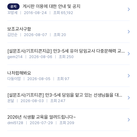
할 것 같습니다. 제 메이트 선생님께도 적극 추천할 예정입니다.좋은
기능을 개발해 주셔서 감사합니다.
게시판 이용에 대한 안내 및 공지
공지
꼬망세
2016-08-24
조회 65,192
보조교사구함
김인순
2026-08-07
조회 20
[설문조사/기프티콘지급] 만3-5세 유아 담임교사 다중문해력 교육 증진을 위한 설문조사
gem214
2026-08-06
조회 250
나처럼해봐요
다둥이맘
2026-08-05
조회 97
[설문조사/기프티콘] 만3-5세 담임을 맡고 있는 선생님들을 대상으로 설문조사를 합니다!
온달
2026-08-03
조회 247
2026년 식생활 교육을 알려드립니다~
dml5128
2026-07-29
조회 209