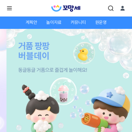
계획안
놀이자료
커뮤니티
원운영
로
로
그
그
인
하
인
시
회
면
원가
더
많
입
은
서
비
스
를
이
용
하
실
수
있
어
요.