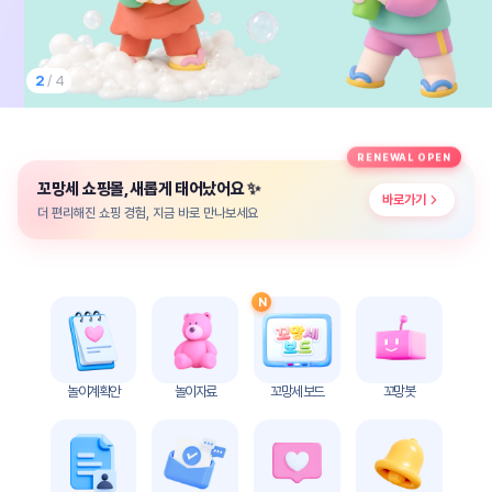
놀
이
계
획
2
/ 4
안
놀이
주제
월간
RENEWAL OPEN
별
계획
✨
꼬망세 쇼핑몰, 새롭게 태어났어요
계획
안
바로가기
안
더 편리해진 쇼핑 경험, 지금 바로 만나보세요
주간
단위
계획
계획
안
안
N
기본
안전
생활
교육
습관
놀이계획안
놀이자료
꼬망세 보드
꼬망봇
놀
이