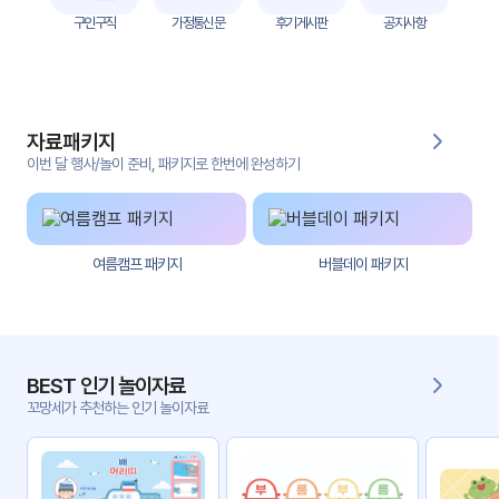
자
구인구직
가정통신문
후기게시판
공지사항
료
전
키오
체
스크
자료패키지
활동
그림
지
이번 달 행사/놀이 준비, 패키지로 한번에 완성하기
환경
PPT
구성
여름캠프 패키지
버블데이 패키지
동영
동요/
상
음원
문서
사진
서식
BEST 인기 놀이자료
꼬망세가 추천하는 인기 놀이자료
크래
놀이패
프트
키지