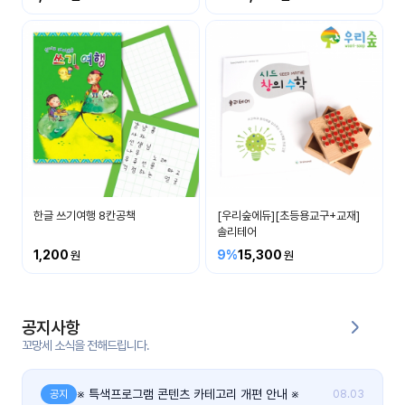
커
뮤
니
티
이벤
공지
트
사항
우리
후기
들의
한글 쓰기여행 8칸공책
[우리숲에듀][초등용교구+교재]
게시
이야
솔리테어
판
기
1,200
9%
15,300
인스
유튜
타그
브
램
공지사항
꼬망세 소식을 전해드립니다.
블로
그
※ 특색프로그램 콘텐츠 카테고리 개편 안내 ※
공지
08.03