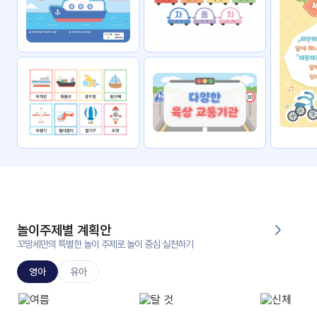
자료
패키
무료
지
꼬망
킨더캔
세 보
버스
드
스마
트프
렌즈
원
운
영
놀이주제별 계획안
가정
꼬망세만의 특별한 놀이 주제로 놀이 중심 실천하기
부모
통신
교육
문
영아
유아
문제
적응
행동
프로