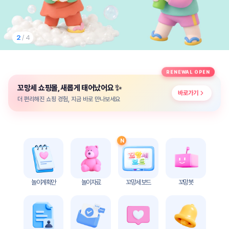
놀
이
계
획
2
/ 4
안
놀이
주제
월간
RENEWAL OPEN
별
계획
✨
꼬망세 쇼핑몰, 새롭게 태어났어요
계획
안
바로가기
안
더 편리해진 쇼핑 경험, 지금 바로 만나보세요
주간
단위
계획
계획
안
안
N
기본
안전
생활
교육
습관
놀이계획안
놀이자료
꼬망세 보드
꼬망봇
놀
이