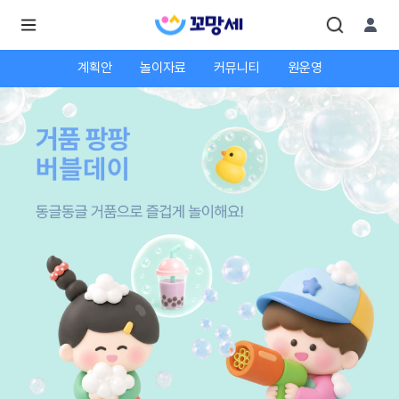
계획안
놀이자료
커뮤니티
원운영
로
로
그
그
인
하
인
시
회
면
원가
더
많
입
은
서
비
스
를
이
용
하
실
수
있
어
요.