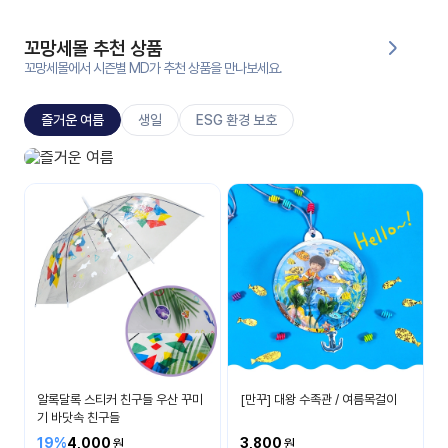
대처
그램
방법
꼬망세몰 추천 상품
꼬망세몰에서 시즌별 MD가 추천 상품을 만나보세요.
평
생
즐거운 여름
생일
ESG 환경 보호
교
육
원
즐거운 여름
온라
시원하고 즐거운 여름을 보내요
줌
인 강
강의
의
무료
강의
수강
및
후기
세미
나
강의
알록달록 스티커 친구들 우산 꾸미
[만꾸] 대왕 수족관 / 여름목걸이
자료
기 바닷속 친구들
실
19%
4,000
3,800