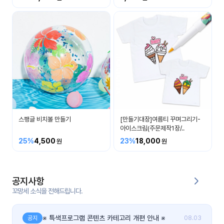
커
뮤
니
티
이벤
공지
트
사항
우리
후기
들의
스팽글 비치볼 만들기
[만들기대장]여름티 꾸며그리기-
게시
이야
아이스크림(주문제작1장/..
판
기
25%
4,500
23%
18,000
인스
유튜
타그
브
램
공지사항
꼬망세 소식을 전해드립니다.
블로
그
※ 특색프로그램 콘텐츠 카테고리 개편 안내 ※
공지
08.03