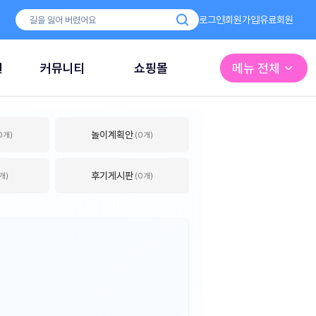
로그인
회원가입
유료회원
원
커뮤니티
쇼핑몰
메뉴 전체
놀이계획안
0개)
(0개)
후기게시판
개)
(0개)