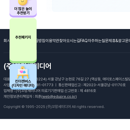
더 많은 놀이
추천받기
추천패키지
회사소개
개인정보취급방침
이용약관
찾아오시는길
FAQ자주하는질문
제휴&광고문
(주)꼬망세미디어
대표이사: 최남호 ㅣ (06224) 서울 강남구 논현로 76길 27 (역삼동, 에이포스페이스빌딩
킨더캔버스
사업자등록번호 : 105-81-01773 ㅣ 통신판매업신고 : 제2023-서울강남-01170호
(디자인 에디터)
업체명 : (주)꼬망세미디어 의료기기판매업 신고번호 : 제 4816호
개인정보관리책임자 : 최훈(
web@edupre.co.kr
)
Copyright © 1995-2025 (주)꼬망세미디어 All rights reserved.