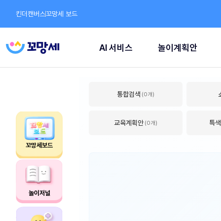
킨더캔버스
꼬망세 보드
AI 서비스
놀이계획안
통합검색
(0개)
교육계획안
특색
(0개)
꼬망세보드
놀이저널