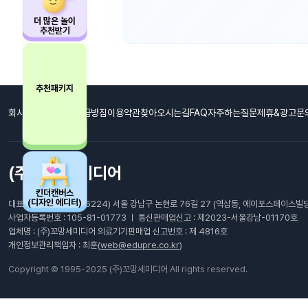
더 많은 놀이
추천받기
추천패키지
회사소개
개인정보취급방침
이용약관
찾아오시는길
FAQ자주하는질문
제휴&광고문
(주)꼬망세미디어
킨더캔버스
(디자인 에디터)
대표이사: 최남호 ㅣ (06224) 서울 강남구 논현로 76길 27 (역삼동, 에이포스페이스빌딩
사업자등록번호 : 105-81-01773 ㅣ 통신판매업신고 : 제2023-서울강남-01170호
업체명 : (주)꼬망세미디어 의료기기판매업 신고번호 : 제 4816호
개인정보관리책임자 : 최훈(
web@edupre.co.kr
)
Copyright © 1995-2025 (주)꼬망세미디어 All rights reserved.