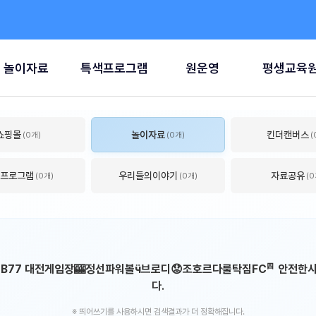
놀이자료
특색프로그램
원운영
평생교육
쇼핑몰
놀이자료
킨더캔버스
(0개)
(0개)
(
프로그램
우리들의이야기
자료공유
(0개)
(0개)
(0
드 B77 대전게임장🎰정선파워볼ӵ브로디😟조호르다룰탁짐FC㆕안전한사
다.
※ 띄어쓰기를 사용하시면 검색결과가 더 정확해집니다.