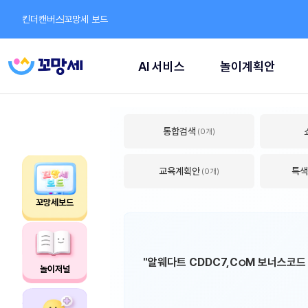
킨더캔버스
꼬망세 보드
AI 서비스
놀이계획안
통합검색
(0개)
교육계획안
특색
(0개)
꼬망세보드
"알웨다트 CDDC7,CഠM 보너스코
놀이저널