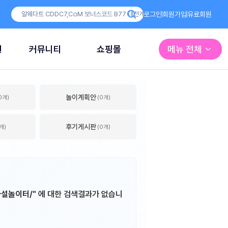
로그인
회원가입
유료회원
원
커뮤니티
쇼핑몰
메뉴 전체
놀이계획안
0개)
(0개)
후기게시판
개)
(0개)
설놀이터/"
에 대한 검색결과가 없습니