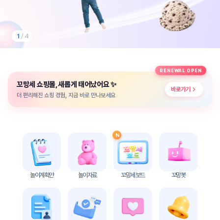
놀
이
계
획
1
/ 4
안
놀이
주제
월간
RENEWAL OPEN
별
계획
✨
꼬망세 쇼핑몰, 새롭게 태어났어요
계획
안
바로가기
안
더 편리해진 쇼핑 경험, 지금 바로 만나보세요
주간
단위
계획
계획
안
안
N
기본
안전
생활
교육
습관
놀이계획안
놀이자료
꼬망세 보드
꼬망봇
놀
이