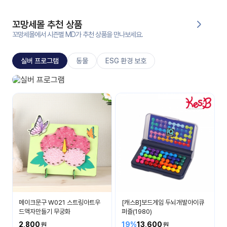
대처
그램
방법
꼬망세몰 추천 상품
꼬망세몰에서 시즌별 MD가 추천 상품을 만나보세요.
평
생
실버 프로그램
동물
ESG 환경 보호
교
육
원
실버 프로그램
온라
건강하고 즐겁게
줌
인 강
강의
의
무료
강의
수강
및
후기
세미
나
강의
메이크문구 W021 스트링아트우
[캐스B]보드게임 두뇌개발아이큐
자료
드액자만들기 무궁화
퍼즐(1980)
실
2,800
19%
13,600