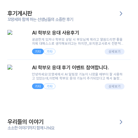
후기게시판
꼬망세와 함께 하는 선생님들의 소중한 후기
AI 학부모 응대 사용후기
궁금한게 있거나 학부모 상담 시 부모님께 뭐라고 말씀드리면 좋을
지에 대해스스로 생각해보려고는 하지만,,유치원교사로서 전문적인
지식은 가지고 있지만 막상 부모님이 이해하시기 쉽게 말로 풀어내
기타
기타
려니 어려울때가...^^(저만 그런거 아니죠 ㅜㅜ)꼬망봇의 장점은 지
상세보기
피티나 제미나이는 몇세이고 여자인지 남자인지 등그래도 좀 기본
정보를 제공하면서 물어봐야할 때가 있어그때마다 정보를 입력하는
것도,또 요즘 부모님들이 ai 활용하는 거를꺼려하시는 분들도 꽤 많
AI 학부모 응대 후기 이벤트 참여합니다.
으셔서 고민이 됐는데ai 학부모 응대를 써볼 수 있어서 좋았어요!앞
으로 쓸 일이 없다면 좋겠지만..ㅎ....(매일 매일이 조용히 지나갔으
안녕하세요!꼬망세에서 AI 알림장 기능이 나왔을 때부터 잘 사용하
면..)그리고 제가 신입 때 이게 있었더라면 ㅜㅜㅜㅜ?응대 팁이 정말
고 있었는데,이번에 학부모 응대 기능이 추가되었다고 해서 놀랐습
좋은거 같아요지금은 그래도 아이들이 잘 이해 되지만초임 때는 정
니다.저는 아직 어린이집 2년차 교사인데, 헤드 교사가 되어 학부모
말 어려워서 항상다른 선생님들께 도움을 요청했었거든요..ㅠ*일지
기타
기타
님 응대에 더 많은 부담을 느끼고 있습니다 ㅠㅠ이번에 제가 원에서
상세보기
쓸 때도 좀 도움이 되는 거 같아요!
겪은 일과 학부모님께 전달드렸던 내용을 함께 보시고,저와 비슷한
입장의 저연차 선생님들께도 작은 도움이 되었으면 좋겠습니다. 이
부분은 제가 꼬망봇에 간단하게 입력한 내용입니다.아이 기저귀 안
에 피처럼 보이는 부분이 있어서 오전 일과 동안 지켜보고,낮잠 이후
에 전화를 드릴 예정이었습니다.이 부분은 제가 입력한 내용에 대해
꼬망봇이 알려준 소통 스크립트입니다.전화로 소통할 예정이었어
서, 대화용을 활용했습니다.늘 전화로 학부모님과 소통할 때는 고민
을 많이 하는데,꼬망봇 덕분에 고민하는 시간을 줄이고 학부모님을
우리들의 이야기
안심시킬 수 있었습니다.이 부분은 꼬망봇이 추가로 알려준 응대 tip
입니다.학부모님께 전화를 드리기 전에, 내용을 숙지하여 좀 더 전문
소소한 이야기까지 함께 나눠요
성 있는 교사가 되어 대화를 나눌 수 있었습니다.꼬망세 AI학부모 응
대 팁을 실제로 사용해 본 후기이며,저는 고연차가 될 때까지도 애용