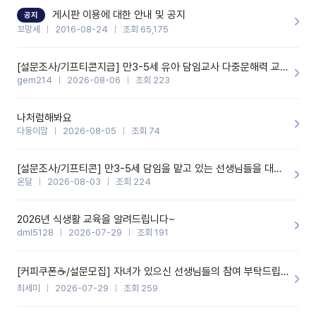
할 것 같습니다. 제 메이트 선생님께도 적극 추천할 예정입니다.좋은
기능을 개발해 주셔서 감사합니다.
게시판 이용에 대한 안내 및 공지
공지
꼬망세
2016-08-24
조회 65,175
[설문조사/기프티콘지급] 만3-5세 유아 담임교사 다중문해력 교육 증진을 위한 설문조사
gem214
2026-08-06
조회 223
나처럼해봐요
다둥이맘
2026-08-05
조회 74
[설문조사/기프티콘] 만3-5세 담임을 맡고 있는 선생님들을 대상으로 설문조사를 합니다!
온달
2026-08-03
조회 224
2026년 식생활 교육을 알려드립니다~
dml5128
2026-07-29
조회 191
[커피쿠폰☕️/설문모집] 자녀가 있으신 선생님들의 참여 부탁드립니다!!
최세미
2026-07-29
조회 259