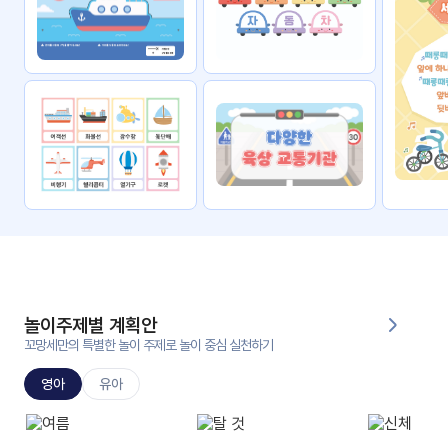
자료
패키
무료
지
꼬망
킨더캔
세 보
버스
드
스마
트프
렌즈
원
운
영
놀이주제별 계획안
가정
꼬망세만의 특별한 놀이 주제로 놀이 중심 실천하기
부모
통신
교육
문
영아
유아
문제
적응
행동
프로