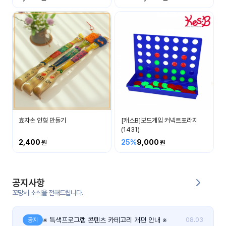
커
뮤
니
티
이벤
공지
트
사항
우리
후기
들의
효자손 인형 만들기
[캐스B]보드게임 커넥트포라지
게시
이야
(1431)
판
기
2,400
25%
9,000
인스
유튜
타그
브
램
공지사항
꼬망세 소식을 전해드립니다.
블로
그
※ 특색프로그램 콘텐츠 카테고리 개편 안내 ※
공지
08.03