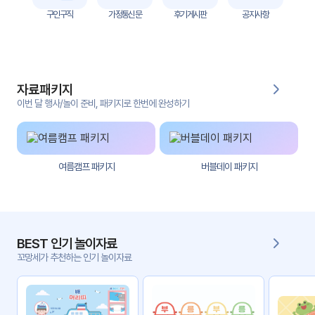
자
구인구직
가정통신문
후기게시판
공지사항
료
전
키오
체
스크
자료패키지
활동
그림
지
이번 달 행사/놀이 준비, 패키지로 한번에 완성하기
환경
PPT
구성
여름캠프 패키지
버블데이 패키지
동영
동요/
상
음원
문서
사진
서식
BEST 인기 놀이자료
꼬망세가 추천하는 인기 놀이자료
크래
놀이패
프트
키지