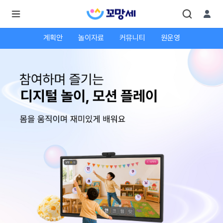
계획안
놀이자료
커뮤니티
원운영
로
로
그
그
인
하
인
시
회
면
원가
더
많
입
은
서
비
스
를
이
용
하
실
수
있
어
요.