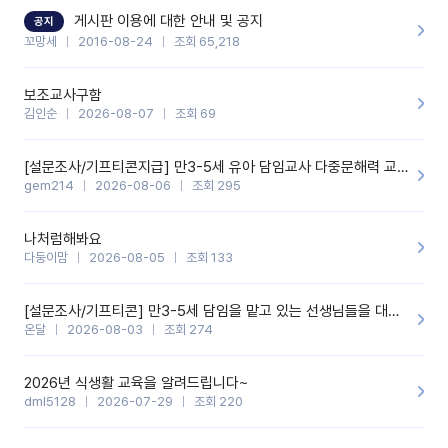
할 것 같습니다. 제 메이트 선생님께도 적극 추천할 예정입니다.좋은
기능을 개발해 주셔서 감사합니다.
게시판 이용에 대한 안내 및 공지
공지
꼬망세
2016-08-24
조회 65,218
보조교사구함
김인순
2026-08-07
조회 69
[설문조사/기프티콘지급] 만3-5세 유아 담임교사 다중문해력 교육 증진을 위한 설문조사
gem214
2026-08-06
조회 295
나처럼해봐요
다둥이맘
2026-08-05
조회 133
[설문조사/기프티콘] 만3-5세 담임을 맡고 있는 선생님들을 대상으로 설문조사를 합니다!
온달
2026-08-03
조회 274
2026년 식생활 교육을 알려드립니다~
dml5128
2026-07-29
조회 220