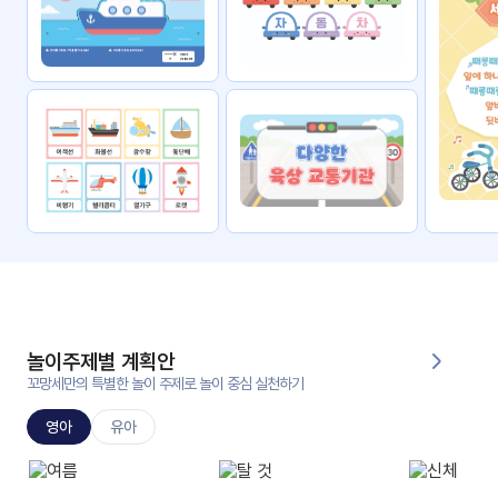
자료
패키
무료
지
꼬망
킨더캔
세 보
버스
드
스마
트프
렌즈
원
운
영
놀이주제별 계획안
가정
꼬망세만의 특별한 놀이 주제로 놀이 중심 실천하기
부모
통신
교육
문
영아
유아
문제
적응
행동
프로