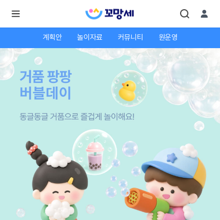
계획안
놀이자료
커뮤니티
원운영
로
로
그
그
인
하
인
시
회
면
원가
더
많
입
은
서
비
스
를
이
용
하
실
수
있
어
요.