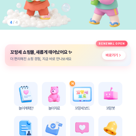
놀
이
계
획
4
/ 4
안
놀이
주제
월간
RENEWAL OPEN
별
계획
✨
꼬망세 쇼핑몰, 새롭게 태어났어요
계획
안
바로가기
안
더 편리해진 쇼핑 경험, 지금 바로 만나보세요
주간
단위
계획
계획
안
안
N
기본
안전
생활
교육
습관
놀이계획안
놀이자료
꼬망세 보드
꼬망봇
놀
이