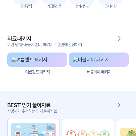
자
구인구직
가정통신문
후기게시판
공지사항
료
전
키오
체
스크
자료패키지
활동
그림
지
이번 달 행사/놀이 준비, 패키지로 한번에 완성하기
환경
PPT
구성
여름캠프 패키지
버블데이 패키지
동영
동요/
상
음원
문서
사진
서식
BEST 인기 놀이자료
꼬망세가 추천하는 인기 놀이자료
크래
놀이패
프트
키지