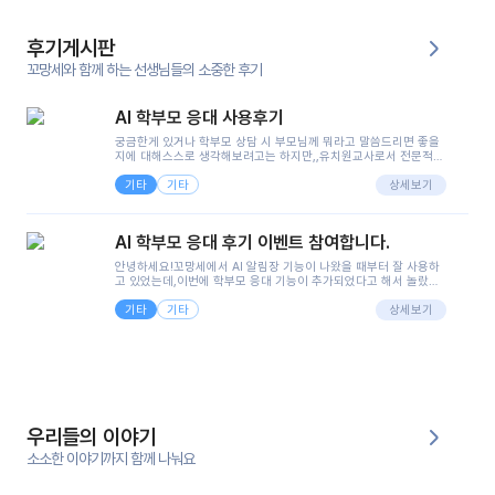
후기게시판
꼬망세와 함께 하는 선생님들의 소중한 후기
AI 학부모 응대 사용후기
궁금한게 있거나 학부모 상담 시 부모님께 뭐라고 말씀드리면 좋을
지에 대해스스로 생각해보려고는 하지만,,유치원교사로서 전문적인
지식은 가지고 있지만 막상 부모님이 이해하시기 쉽게 말로 풀어내
기타
기타
려니 어려울때가...^^(저만 그런거 아니죠 ㅜㅜ)꼬망봇의 장점은 지
상세보기
피티나 제미나이는 몇세이고 여자인지 남자인지 등그래도 좀 기본
정보를 제공하면서 물어봐야할 때가 있어그때마다 정보를 입력하는
것도,또 요즘 부모님들이 ai 활용하는 거를꺼려하시는 분들도 꽤 많
AI 학부모 응대 후기 이벤트 참여합니다.
으셔서 고민이 됐는데ai 학부모 응대를 써볼 수 있어서 좋았어요!앞
으로 쓸 일이 없다면 좋겠지만..ㅎ....(매일 매일이 조용히 지나갔으
안녕하세요!꼬망세에서 AI 알림장 기능이 나왔을 때부터 잘 사용하
면..)그리고 제가 신입 때 이게 있었더라면 ㅜㅜㅜㅜ?응대 팁이 정말
고 있었는데,이번에 학부모 응대 기능이 추가되었다고 해서 놀랐습
좋은거 같아요지금은 그래도 아이들이 잘 이해 되지만초임 때는 정
니다.저는 아직 어린이집 2년차 교사인데, 헤드 교사가 되어 학부모
말 어려워서 항상다른 선생님들께 도움을 요청했었거든요..ㅠ*일지
기타
기타
님 응대에 더 많은 부담을 느끼고 있습니다 ㅠㅠ이번에 제가 원에서
상세보기
쓸 때도 좀 도움이 되는 거 같아요!
겪은 일과 학부모님께 전달드렸던 내용을 함께 보시고,저와 비슷한
입장의 저연차 선생님들께도 작은 도움이 되었으면 좋겠습니다. 이
부분은 제가 꼬망봇에 간단하게 입력한 내용입니다.아이 기저귀 안
에 피처럼 보이는 부분이 있어서 오전 일과 동안 지켜보고,낮잠 이후
에 전화를 드릴 예정이었습니다.이 부분은 제가 입력한 내용에 대해
꼬망봇이 알려준 소통 스크립트입니다.전화로 소통할 예정이었어
서, 대화용을 활용했습니다.늘 전화로 학부모님과 소통할 때는 고민
을 많이 하는데,꼬망봇 덕분에 고민하는 시간을 줄이고 학부모님을
우리들의 이야기
안심시킬 수 있었습니다.이 부분은 꼬망봇이 추가로 알려준 응대 tip
입니다.학부모님께 전화를 드리기 전에, 내용을 숙지하여 좀 더 전문
소소한 이야기까지 함께 나눠요
성 있는 교사가 되어 대화를 나눌 수 있었습니다.꼬망세 AI학부모 응
대 팁을 실제로 사용해 본 후기이며,저는 고연차가 될 때까지도 애용