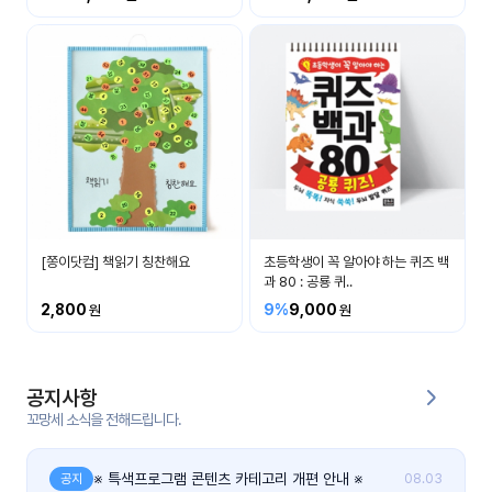
커
뮤
니
티
이벤
공지
트
사항
우리
후기
들의
[쫑이닷컴] 책읽기 칭찬해요
초등학생이 꼭 알아야 하는 퀴즈 백
게시
이야
과 80 : 공룡 퀴..
판
기
2,800
9%
9,000
인스
유튜
타그
브
램
공지사항
꼬망세 소식을 전해드립니다.
블로
그
※ 특색프로그램 콘텐츠 카테고리 개편 안내 ※
공지
08.03