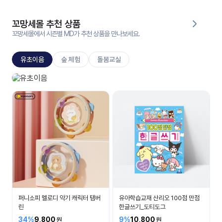
대처
그램
방법
꼬망세몰 추천 상품
꼬망세몰에서 시즌별 MD가 추천 상품을 만나보세요.
평
생
유초이음
숲 체험
돌봄교실
교
육
원
유초이음
온라
나는 이제 초등학생이에요
줌
인 강
강의
의
무료
강의
수강
및
후기
세미
나
강의
퍼니소피 멜로디 악기 캐릭터 탬버
유아학습교재 산리오 100점 만점
자료
린
한글쓰기_도티도그
실
34%
9,800
9%
10,800