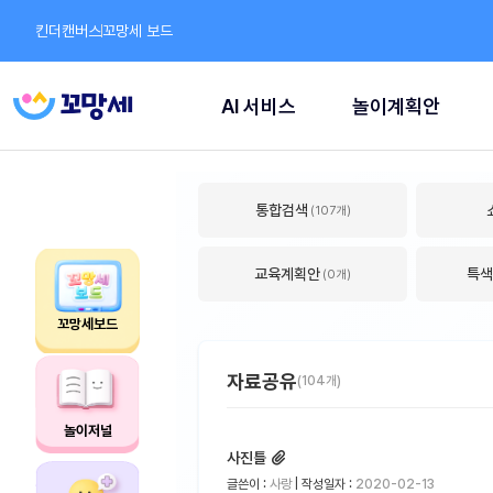
킨더캔버스
꼬망세 보드
AI 서비스
놀이계획안
통합검색
(107개)
교육계획안
특색
(0개)
꼬망세보드
자료공유
(104개)
놀이저널
사진틀
글쓴이 :
사랑
| 작성일자 :
2020-02-13