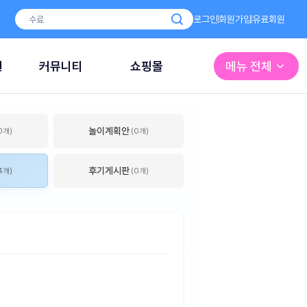
로그인
회원가입
유료회원
원
커뮤니티
쇼핑몰
메뉴 전체
놀이계획안
0개)
(0개)
후기게시판
4개)
(0개)