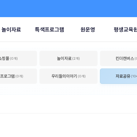
놀이자료
특색프로그램
원운영
평생교육
쇼핑몰
놀이자료
킨더캔버스
(0개)
(2개)
(
프로그램
우리들의이야기
자료공유
(0개)
(0개)
(10