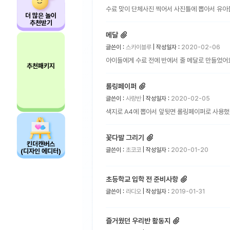
수료 맞이 단체사진 찍어서 사진틀에 뽑아서 유
더 많은 놀이
추천받기
메달
글쓴이 :
스카이블루
| 작성일자 :
2020-02-06
아이들에게 수료 전에 반에서 줄 메달로 만들었어
추천패키지
롤링페이퍼
글쓴이 :
사랑반
| 작성일자 :
2020-02-05
색지로 A4에 뽑아서 앞뒷면 롤링페이퍼로 사용
꽃다발 그리기
킨더캔버스
글쓴이 :
초코코
| 작성일자 :
2020-01-20
(디자인 에디터)
초등학교 입학 전 준비사항
글쓴이 :
라디오
| 작성일자 :
2019-01-31
즐거웠던 우리반 활동지