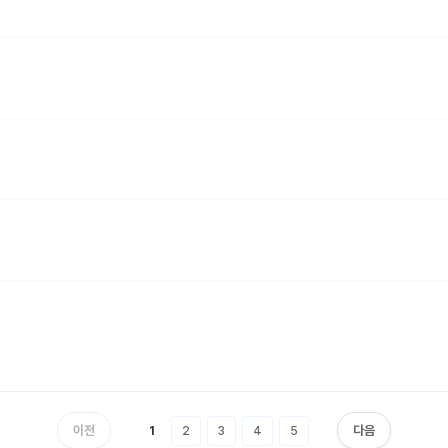
이전
다음
1
2
3
4
5