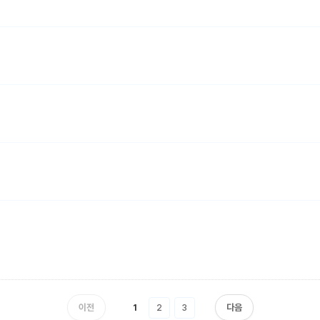
이전
다음
1
2
3