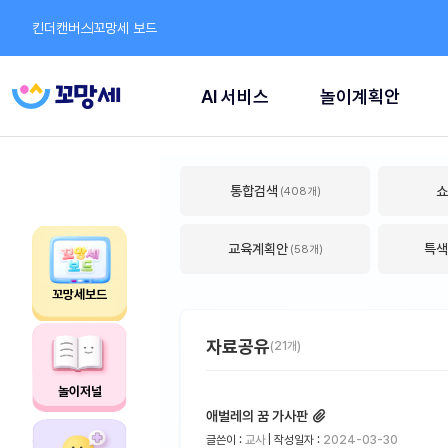
킨더캔버스
꼬망세 보드
AI 서비스
놀이계획안
통합검색
쇼
(408개)
교육계획안
특
(58개)
꼬망세보드
자료공유
(21개)
놀이저널
애벌레의 꿈 가사판
글쓴이 :
교사
| 작성일자 :
2024-03-30