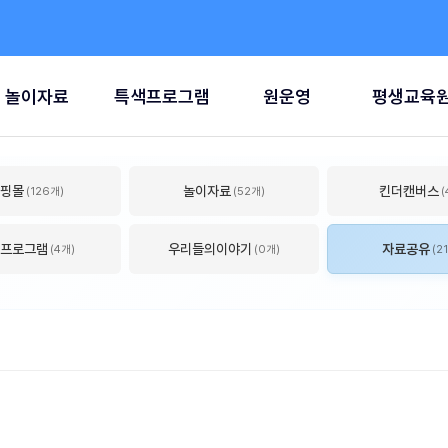
놀이자료
특색프로그램
원운영
평생교육
핑몰
놀이자료
킨더캔버스
(126개)
(52개)
(
색프로그램
우리들의이야기
자료공유
(4개)
(0개)
(2