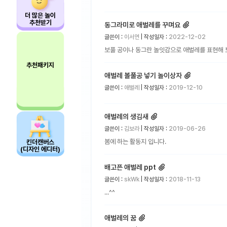
더 많은 놀이
추천받기
동그라미로 애벌레를 꾸며요
글쓴이 :
이서연
| 작성일자 :
2022-12-02
보풀 공이나 동그란 놀잇감으로 애벌레를 표현해 보
추천패키지
애벌레 볼풀공 넣기 놀이상자
글쓴이 :
애벌레
| 작성일자 :
2019-12-10
애벌레의 생김새
글쓴이 :
김보라
| 작성일자 :
2019-06-26
봄에 하는 활동지 입니다.
킨더캔버스
(디자인 에디터)
배고픈 애벌레 ppt
글쓴이 :
skWk
| 작성일자 :
2018-11-13
...^^
애벌레의 꿈