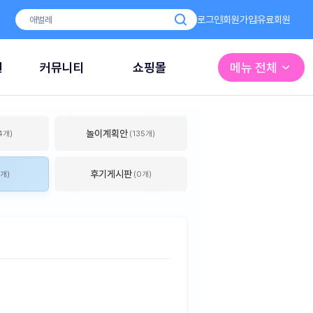
로그인
회원가입
유료회원
원
커뮤니티
쇼핑몰
메뉴 전체
놀이계획안
4개)
(135개)
후기게시판
1개)
(0개)