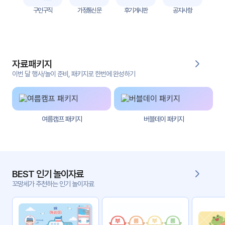
자
구인구직
가정통신문
후기게시판
공지사항
료
전
키오
체
스크
자료패키지
활동
그림
지
이번 달 행사/놀이 준비, 패키지로 한번에 완성하기
환경
PPT
구성
여름캠프 패키지
버블데이 패키지
동영
동요/
상
음원
문서
사진
서식
BEST 인기 놀이자료
꼬망세가 추천하는 인기 놀이자료
크래
놀이패
프트
키지