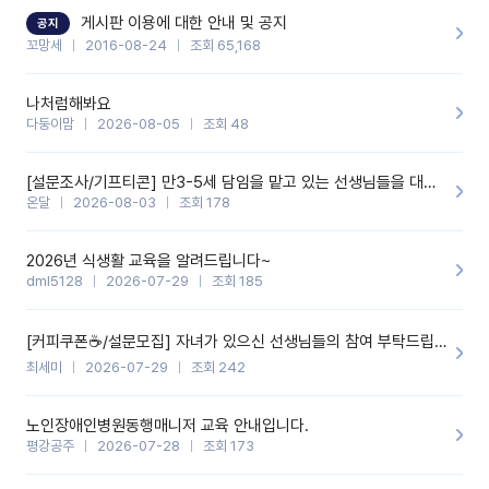
할 것 같습니다. 제 메이트 선생님께도 적극 추천할 예정입니다.좋은
기능을 개발해 주셔서 감사합니다.
게시판 이용에 대한 안내 및 공지
공지
꼬망세
2016-08-24
조회 65,168
나처럼해봐요
다둥이맘
2026-08-05
조회 48
[설문조사/기프티콘] 만3-5세 담임을 맡고 있는 선생님들을 대상으로 설문조사를 합니다!
온달
2026-08-03
조회 178
2026년 식생활 교육을 알려드립니다~
dml5128
2026-07-29
조회 185
[커피쿠폰☕️/설문모집] 자녀가 있으신 선생님들의 참여 부탁드립니다!!
최세미
2026-07-29
조회 242
노인장애인병원동행매니저 교육 안내입니다.
평강공주
2026-07-28
조회 173