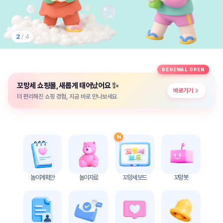
놀
이
계
획
2
/ 4
안
놀이
주제
월간
RENEWAL OPEN
별
계획
✨
꼬망세 쇼핑몰, 새롭게 태어났어요
계획
안
바로가기
안
더 편리해진 쇼핑 경험, 지금 바로 만나보세요
주간
단위
계획
계획
안
안
N
기본
안전
생활
교육
습관
놀이계획안
놀이자료
꼬망세 보드
꼬망봇
놀
이