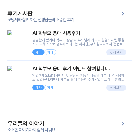
후기게시판
꼬망세와 함께 하는 선생님들의 소중한 후기
AI 학부모 응대 사용후기
궁금한게 있거나 학부모 상담 시 부모님께 뭐라고 말씀드리면 좋을
지에 대해스스로 생각해보려고는 하지만,,유치원교사로서 전문적인
지식은 가지고 있지만 막상 부모님이 이해하시기 쉽게 말로 풀어내
기타
기타
려니 어려울때가...^^(저만 그런거 아니죠 ㅜㅜ)꼬망봇의 장점은 지
상세보기
피티나 제미나이는 몇세이고 여자인지 남자인지 등그래도 좀 기본
정보를 제공하면서 물어봐야할 때가 있어그때마다 정보를 입력하는
것도,또 요즘 부모님들이 ai 활용하는 거를꺼려하시는 분들도 꽤 많
AI 학부모 응대 후기 이벤트 참여합니다.
으셔서 고민이 됐는데ai 학부모 응대를 써볼 수 있어서 좋았어요!앞
으로 쓸 일이 없다면 좋겠지만..ㅎ....(매일 매일이 조용히 지나갔으
안녕하세요!꼬망세에서 AI 알림장 기능이 나왔을 때부터 잘 사용하
면..)그리고 제가 신입 때 이게 있었더라면 ㅜㅜㅜㅜ?응대 팁이 정말
고 있었는데,이번에 학부모 응대 기능이 추가되었다고 해서 놀랐습
좋은거 같아요지금은 그래도 아이들이 잘 이해 되지만초임 때는 정
니다.저는 아직 어린이집 2년차 교사인데, 헤드 교사가 되어 학부모
말 어려워서 항상다른 선생님들께 도움을 요청했었거든요..ㅠ*일지
기타
기타
님 응대에 더 많은 부담을 느끼고 있습니다 ㅠㅠ이번에 제가 원에서
상세보기
쓸 때도 좀 도움이 되는 거 같아요!
겪은 일과 학부모님께 전달드렸던 내용을 함께 보시고,저와 비슷한
입장의 저연차 선생님들께도 작은 도움이 되었으면 좋겠습니다. 이
부분은 제가 꼬망봇에 간단하게 입력한 내용입니다.아이 기저귀 안
에 피처럼 보이는 부분이 있어서 오전 일과 동안 지켜보고,낮잠 이후
에 전화를 드릴 예정이었습니다.이 부분은 제가 입력한 내용에 대해
꼬망봇이 알려준 소통 스크립트입니다.전화로 소통할 예정이었어
서, 대화용을 활용했습니다.늘 전화로 학부모님과 소통할 때는 고민
을 많이 하는데,꼬망봇 덕분에 고민하는 시간을 줄이고 학부모님을
우리들의 이야기
안심시킬 수 있었습니다.이 부분은 꼬망봇이 추가로 알려준 응대 tip
입니다.학부모님께 전화를 드리기 전에, 내용을 숙지하여 좀 더 전문
소소한 이야기까지 함께 나눠요
성 있는 교사가 되어 대화를 나눌 수 있었습니다.꼬망세 AI학부모 응
대 팁을 실제로 사용해 본 후기이며,저는 고연차가 될 때까지도 애용