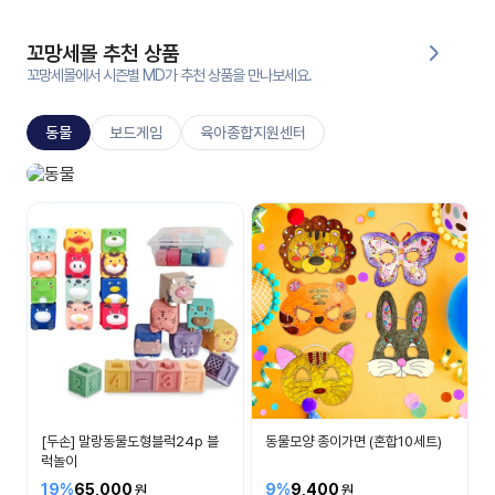
대처
그램
방법
꼬망세몰 추천 상품
꼬망세몰에서 시즌별 MD가 추천 상품을 만나보세요.
평
생
동물
보드게임
육아종합지원센터
교
육
원
동물놀이
온라
다양한 동물이 있어요
줌
인 강
강의
의
무료
강의
수강
및
후기
세미
나
강의
[두손] 말랑동물도형블럭24p 블
동물모양 종이가면 (혼합10세트)
자료
럭놀이
실
19%
65,000
9%
9,400