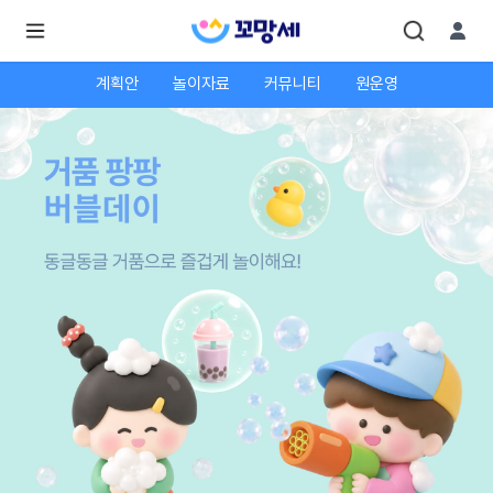
계획안
놀이자료
커뮤니티
원운영
로
로
그
그
인
하
인
시
회
면
원가
더
많
입
은
서
비
스
를
이
용
하
실
수
있
어
요.