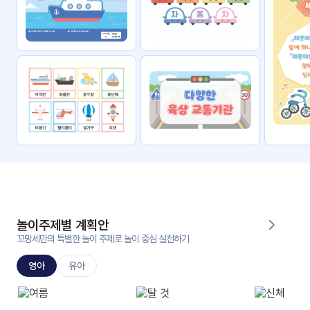
자료
패키
무료
지
꼬망
킨더캔
세 보
버스
드
스마
트프
렌즈
원
운
영
놀이주제별 계획안
가정
꼬망세만의 특별한 놀이 주제로 놀이 중심 실천하기
부모
통신
교육
문
영아
유아
문제
적응
행동
프로