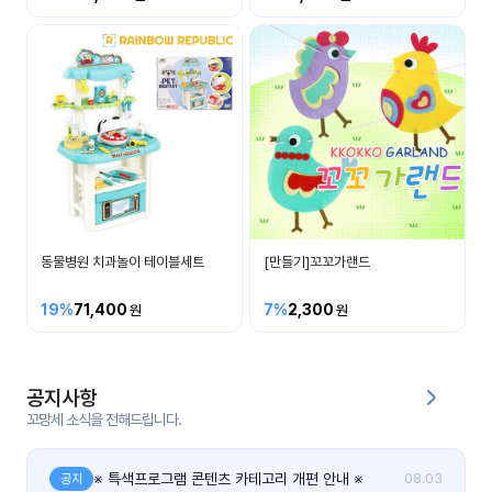
커
뮤
니
티
이벤
공지
트
사항
우리
후기
들의
동물병원 치과놀이 테이블세트
[만들기]꼬꼬가랜드
게시
이야
판
기
19%
71,400
7%
2,300
인스
유튜
타그
브
램
공지사항
꼬망세 소식을 전해드립니다.
블로
그
※ 특색프로그램 콘텐츠 카테고리 개편 안내 ※
공지
08.03