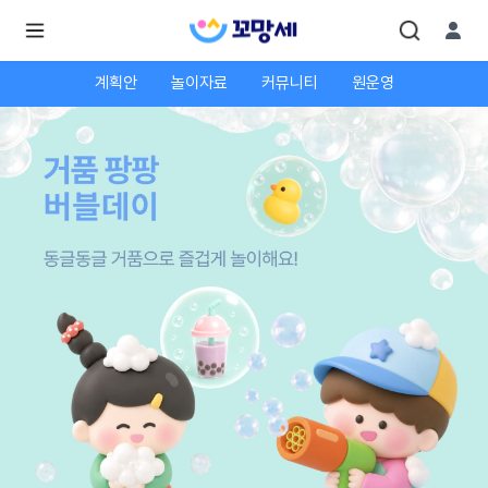
계획안
놀이자료
커뮤니티
원운영
로
로
그
그
인
하
인
시
회
면
원가
더
많
입
은
서
비
스
를
이
용
하
실
수
있
어
요.