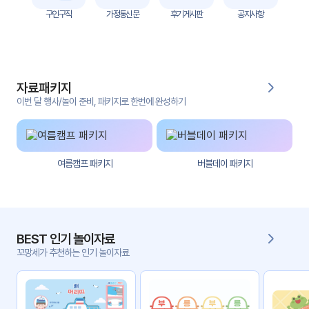
자
구인구직
가정통신문
후기게시판
공지사항
료
전
키오
체
스크
자료패키지
활동
그림
지
이번 달 행사/놀이 준비, 패키지로 한번에 완성하기
환경
PPT
구성
여름캠프 패키지
버블데이 패키지
동영
동요/
상
음원
문서
사진
서식
BEST 인기 놀이자료
꼬망세가 추천하는 인기 놀이자료
크래
놀이패
프트
키지