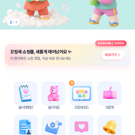
놀
이
계
획
2
/ 4
안
놀이
주제
월간
RENEWAL OPEN
별
계획
✨
꼬망세 쇼핑몰, 새롭게 태어났어요
계획
안
바로가기
안
더 편리해진 쇼핑 경험, 지금 바로 만나보세요
주간
단위
계획
계획
안
안
N
기본
안전
생활
교육
습관
놀이계획안
놀이자료
꼬망세 보드
꼬망봇
놀
이