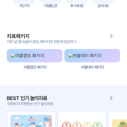
자
구인구직
가정통신문
후기게시판
공지사항
료
전
키오
체
스크
자료패키지
활동
그림
지
이번 달 행사/놀이 준비, 패키지로 한번에 완성하기
환경
PPT
구성
여름캠프 패키지
버블데이 패키지
동영
동요/
상
음원
문서
사진
서식
BEST 인기 놀이자료
꼬망세가 추천하는 인기 놀이자료
크래
놀이패
프트
키지