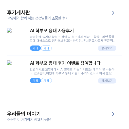
후기게시판
꼬망세와 함께 하는 선생님들의 소중한 후기
AI 학부모 응대 사용후기
궁금한게 있거나 학부모 상담 시 부모님께 뭐라고 말씀드리면 좋을
지에 대해스스로 생각해보려고는 하지만,,유치원교사로서 전문적인
지식은 가지고 있지만 막상 부모님이 이해하시기 쉽게 말로 풀어내
기타
기타
려니 어려울때가...^^(저만 그런거 아니죠 ㅜㅜ)꼬망봇의 장점은 지
상세보기
피티나 제미나이는 몇세이고 여자인지 남자인지 등그래도 좀 기본
정보를 제공하면서 물어봐야할 때가 있어그때마다 정보를 입력하는
것도,또 요즘 부모님들이 ai 활용하는 거를꺼려하시는 분들도 꽤 많
AI 학부모 응대 후기 이벤트 참여합니다.
으셔서 고민이 됐는데ai 학부모 응대를 써볼 수 있어서 좋았어요!앞
으로 쓸 일이 없다면 좋겠지만..ㅎ....(매일 매일이 조용히 지나갔으
안녕하세요!꼬망세에서 AI 알림장 기능이 나왔을 때부터 잘 사용하
면..)그리고 제가 신입 때 이게 있었더라면 ㅜㅜㅜㅜ?응대 팁이 정말
고 있었는데,이번에 학부모 응대 기능이 추가되었다고 해서 놀랐습
좋은거 같아요지금은 그래도 아이들이 잘 이해 되지만초임 때는 정
니다.저는 아직 어린이집 2년차 교사인데, 헤드 교사가 되어 학부모
말 어려워서 항상다른 선생님들께 도움을 요청했었거든요..ㅠ*일지
기타
기타
님 응대에 더 많은 부담을 느끼고 있습니다 ㅠㅠ이번에 제가 원에서
상세보기
쓸 때도 좀 도움이 되는 거 같아요!
겪은 일과 학부모님께 전달드렸던 내용을 함께 보시고,저와 비슷한
입장의 저연차 선생님들께도 작은 도움이 되었으면 좋겠습니다. 이
부분은 제가 꼬망봇에 간단하게 입력한 내용입니다.아이 기저귀 안
에 피처럼 보이는 부분이 있어서 오전 일과 동안 지켜보고,낮잠 이후
에 전화를 드릴 예정이었습니다.이 부분은 제가 입력한 내용에 대해
꼬망봇이 알려준 소통 스크립트입니다.전화로 소통할 예정이었어
서, 대화용을 활용했습니다.늘 전화로 학부모님과 소통할 때는 고민
을 많이 하는데,꼬망봇 덕분에 고민하는 시간을 줄이고 학부모님을
우리들의 이야기
안심시킬 수 있었습니다.이 부분은 꼬망봇이 추가로 알려준 응대 tip
입니다.학부모님께 전화를 드리기 전에, 내용을 숙지하여 좀 더 전문
소소한 이야기까지 함께 나눠요
성 있는 교사가 되어 대화를 나눌 수 있었습니다.꼬망세 AI학부모 응
대 팁을 실제로 사용해 본 후기이며,저는 고연차가 될 때까지도 애용