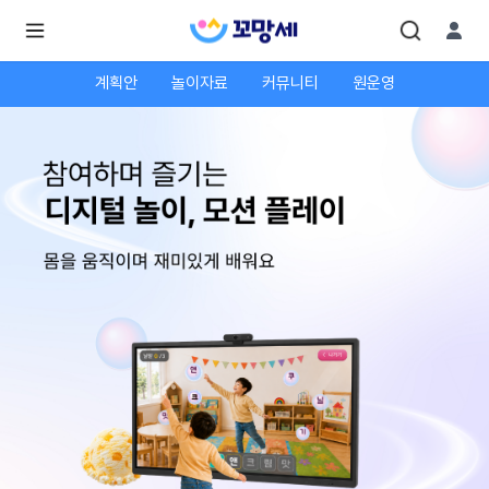
계획안
놀이자료
커뮤니티
원운영
로
로
그
그
인
하
인
시
회
면
원가
더
많
입
은
서
비
스
를
이
용
하
실
수
있
어
요.