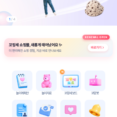
놀
이
계
획
1
/ 4
안
놀이
주제
월간
RENEWAL OPEN
별
계획
✨
꼬망세 쇼핑몰, 새롭게 태어났어요
계획
안
바로가기
안
더 편리해진 쇼핑 경험, 지금 바로 만나보세요
주간
단위
계획
계획
안
안
N
기본
안전
생활
교육
습관
놀이계획안
놀이자료
꼬망세 보드
꼬망봇
놀
이