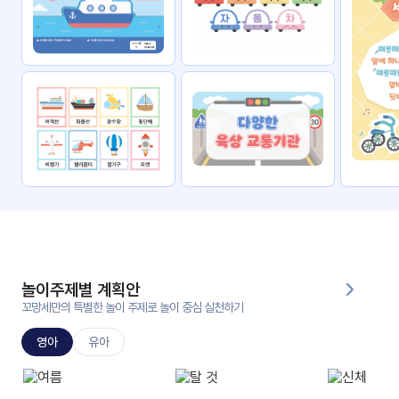
자료
패키
무료
지
꼬망
킨더캔
세 보
버스
드
스마
트프
렌즈
원
운
영
놀이주제별 계획안
가정
꼬망세만의 특별한 놀이 주제로 놀이 중심 실천하기
부모
통신
교육
문
영아
유아
문제
적응
행동
프로