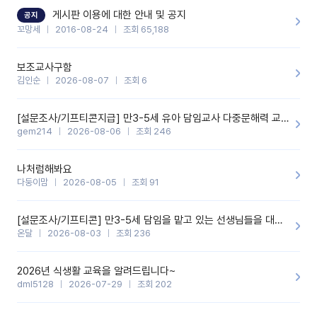
할 것 같습니다. 제 메이트 선생님께도 적극 추천할 예정입니다.좋은
기능을 개발해 주셔서 감사합니다.
게시판 이용에 대한 안내 및 공지
공지
꼬망세
2016-08-24
조회 65,188
보조교사구함
김인순
2026-08-07
조회 6
[설문조사/기프티콘지급] 만3-5세 유아 담임교사 다중문해력 교육 증진을 위한 설문조사
gem214
2026-08-06
조회 246
나처럼해봐요
다둥이맘
2026-08-05
조회 91
[설문조사/기프티콘] 만3-5세 담임을 맡고 있는 선생님들을 대상으로 설문조사를 합니다!
온달
2026-08-03
조회 236
2026년 식생활 교육을 알려드립니다~
dml5128
2026-07-29
조회 202