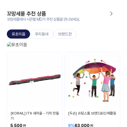
대처
그램
방법
꼬망세몰 추천 상품
꼬망세몰에서 시즌별 MD가 추천 상품을 만나보세요.
평
생
유초이음
우리동네
브랜드전
교
육
원
유초이음
온라
나는 이제 초등학생이에요
줌
인 강
강의
의
무료
강의
수강
및
후기
세미
나
강의
[KORAIL] ITX 새마을 - 기차 만들
[두손] 슈팅스톰 브랜드B/신체활동
자료
기
실
5,500
9%
63,000