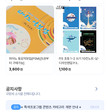
커
뮤
니
티
이벤
공지
트
사항
우리
후기
들의
피아노 동요악보집(PSM)[5권부
f15 초등 1-2 쓰기 10칸노트-남-
게시
이야
터 구매가능]
디자인랜덤 P3..
판
기
3,600
1,100
인스
유튜
타그
브
램
공지사항
꼬망세 소식을 전해드립니다.
블로
그
※ 특색프로그램 콘텐츠 카테고리 개편 안내 ※
공지
08.03