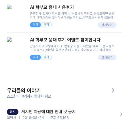
AI 학부모 응대 사용후기
커
궁금한게 있거나 학부모 상담 시 부모님께 뭐라고 말씀드리면 좋을
지에 대해스스로 생각해보려고는 하지만,,유치원교사로서 전문적인
뮤
지식은 가지고 있지만 막상 부모님이 이해하시기 쉽게 말로 풀어내
니
기타
기타
려니 어려울때가...^^(저만 그런거 아니죠 ㅜㅜ)꼬망봇의 장점은 지
상세보기
티
피티나 제미나이는 몇세이고 여자인지 남자인지 등그래도 좀 기본
정보를 제공하면서 물어봐야할 때가 있어그때마다 정보를 입력하는
것도,또 요즘 부모님들이 ai 활용하는 거를꺼려하시는 분들도 꽤 많
AI 학부모 응대 후기 이벤트 참여합니다.
으셔서 고민이 됐는데ai 학부모 응대를 써볼 수 있어서 좋았어요!앞
이벤
공지
으로 쓸 일이 없다면 좋겠지만..ㅎ....(매일 매일이 조용히 지나갔으
트
안녕하세요!꼬망세에서 AI 알림장 기능이 나왔을 때부터 잘 사용하
사항
면..)그리고 제가 신입 때 이게 있었더라면 ㅜㅜㅜㅜ?응대 팁이 정말
고 있었는데,이번에 학부모 응대 기능이 추가되었다고 해서 놀랐습
좋은거 같아요지금은 그래도 아이들이 잘 이해 되지만초임 때는 정
니다.저는 아직 어린이집 2년차 교사인데, 헤드 교사가 되어 학부모
말 어려워서 항상다른 선생님들께 도움을 요청했었거든요..ㅠ*일지
기타
기타
님 응대에 더 많은 부담을 느끼고 있습니다 ㅠㅠ이번에 제가 원에서
상세보기
쓸 때도 좀 도움이 되는 거 같아요!
겪은 일과 학부모님께 전달드렸던 내용을 함께 보시고,저와 비슷한
우리
입장의 저연차 선생님들께도 작은 도움이 되었으면 좋겠습니다. 이
후기
들의
부분은 제가 꼬망봇에 간단하게 입력한 내용입니다.아이 기저귀 안
게시
에 피처럼 보이는 부분이 있어서 오전 일과 동안 지켜보고,낮잠 이후
이야
판
에 전화를 드릴 예정이었습니다.이 부분은 제가 입력한 내용에 대해
기
꼬망봇이 알려준 소통 스크립트입니다.전화로 소통할 예정이었어
서, 대화용을 활용했습니다.늘 전화로 학부모님과 소통할 때는 고민
을 많이 하는데,꼬망봇 덕분에 고민하는 시간을 줄이고 학부모님을
우리들의 이야기
인스
안심시킬 수 있었습니다.이 부분은 꼬망봇이 추가로 알려준 응대 tip
유튜
입니다.학부모님께 전화를 드리기 전에, 내용을 숙지하여 좀 더 전문
타그
소소한 이야기까지 함께 나눠요
브
성 있는 교사가 되어 대화를 나눌 수 있었습니다.꼬망세 AI학부모 응
램
대 팁을 실제로 사용해 본 후기이며,저는 고연차가 될 때까지도 애용
할 것 같습니다. 제 메이트 선생님께도 적극 추천할 예정입니다.좋은
기능을 개발해 주셔서 감사합니다.
게시판 이용에 대한 안내 및 공지
공지
블로
꼬망세
2016-08-24
조회 65,168
그