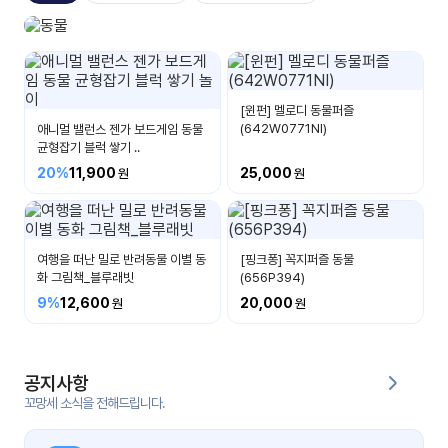
자료
패키
무료
지
동물놀이
다양한 동물이 있어요
꼬망
킨더캔
세 보
버스
[윈펀] 멜로디 동물퍼즐
드
(642W0771NI)
애니멀 밸런스 젠가 보드게임 동물
균형잡기 블럭 쌓기 ..
스마
20%
11,900
25,000
트프
렌즈
원
여행을 떠난 밀로 반려동물 이별 동
[핑크퐁] 꼭지퍼즐 동물
화 그림책_블루래빗
(656P394)
운
영
9%
12,600
20,000
가정
부모
통신
교육
문
공지사항
꼬망세 소식을 전해드립니다.
문제
적응
행동
프로