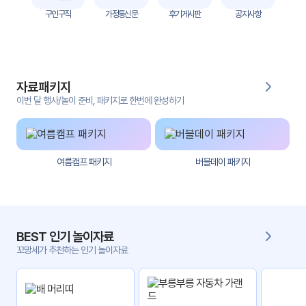
놀
구인구직
가정통신문
후기게시판
공지사항
이
계
획
안
자료패키지
놀이
주제
월간
이번 달 행사/놀이 준비, 패키지로 한번에 완성하기
별
계획
계획
안
안
주간
단위
여름캠프 패키지
버블데이 패키지
계획
계획
안
안
기본
안전
생활
교육
BEST 인기 놀이자료
습관
꼬망세가 추천하는 인기 놀이자료
놀
이