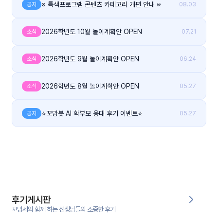
대처
※ 특색프로그램 콘텐츠 카테고리 개편 안내 ※
그램
공지
08.03
방법
2026학년도 10월 놀이계획안 OPEN
소식
07.21
평
생
2026학년도 9월 놀이계획안 OPEN
소식
06.24
교
육
원
2026학년도 8월 놀이계획안 OPEN
소식
05.27
온라
줌
인 강
강의
의
⭐꼬망봇 AI 학부모 응대 후기 이벤트⭐
공지
05.27
무료
강의
수강
및
후기
세미
나
강의
후기게시판
자료
실
꼬망세와 함께 하는 선생님들의 소중한 후기