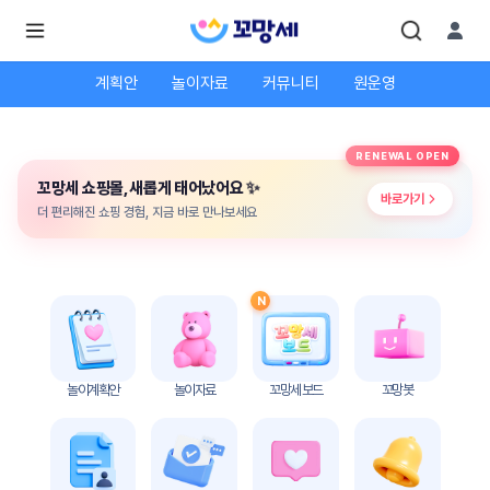
3
/ 4
계획안
놀이자료
커뮤니티
원운영
로
로
RENEWAL OPEN
그
그
인
✨
꼬망세 쇼핑몰, 새롭게 태어났어요
하
인
바로가기
시
회
더 편리해진 쇼핑 경험, 지금 바로 만나보세요
면
원가
더
많
입
은
서
비
N
스
를
이
용
하
놀이계획안
놀이자료
꼬망세 보드
꼬망봇
실
수
있
어
요.