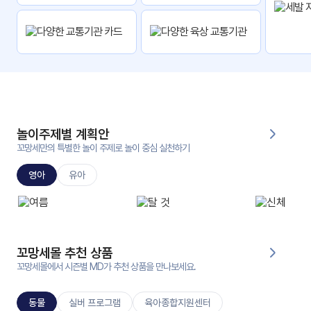
자
료
전
키오
체
스크
활동
그림
지
놀이주제별 계획안
환경
PPT
구성
꼬망세만의 특별한 놀이 주제로 놀이 중심 실천하기
영아
유아
동영
동요/
상
음원
문서
사진
서식
꼬망세몰 추천 상품
꼬망세몰에서 시즌별 MD가 추천 상품을 만나보세요.
크래
놀이패
프트
키지
동물
실버 프로그램
육아종합지원센터