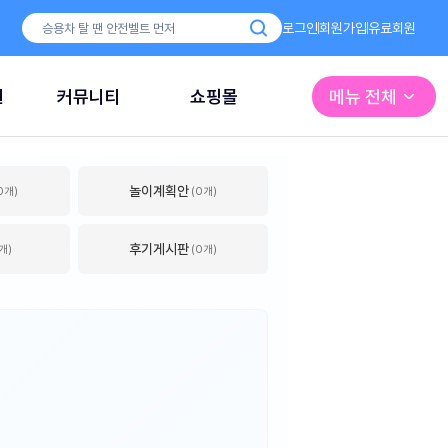
로그인
회원가입
유료회원
원
커뮤니티
쇼핑몰
메뉴 전체
놀이계획안
0개)
(0개)
후기게시판
개)
(0개)