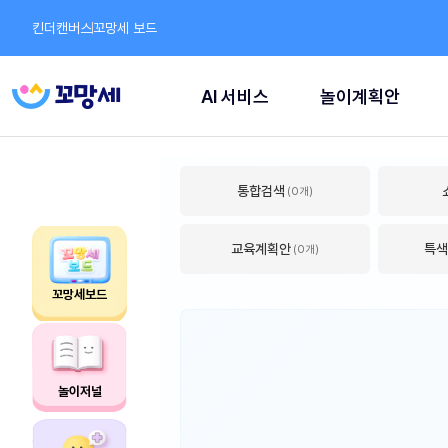
킨더캔버스
꼬망세 보드
AI 서비스
놀이계획안
통합검색
(0개)
교육계획안
특색
(0개)
꼬망세보드
놀이저널