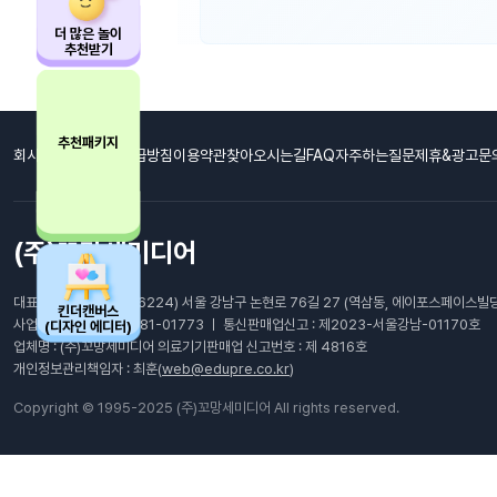
더 많은 놀이
추천받기
추천패키지
회사소개
개인정보취급방침
이용약관
찾아오시는길
FAQ자주하는질문
제휴&광고문
(주)꼬망세미디어
대표이사: 최남호 ㅣ (06224) 서울 강남구 논현로 76길 27 (역삼동, 에이포스페이스빌딩
킨더캔버스
사업자등록번호 : 105-81-01773 ㅣ 통신판매업신고 : 제2023-서울강남-01170호
(디자인 에디터)
업체명 : (주)꼬망세미디어 의료기기판매업 신고번호 : 제 4816호
개인정보관리책임자 : 최훈(
web@edupre.co.kr
)
Copyright © 1995-2025 (주)꼬망세미디어 All rights reserved.