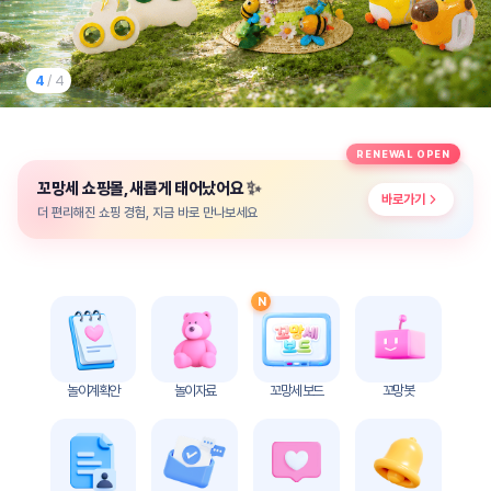
놀
이
계
획
4
/ 4
안
놀이
주제
월간
RENEWAL OPEN
별
계획
✨
꼬망세 쇼핑몰, 새롭게 태어났어요
계획
안
바로가기
안
더 편리해진 쇼핑 경험, 지금 바로 만나보세요
주간
단위
계획
계획
안
안
N
기본
안전
생활
교육
습관
놀이계획안
놀이자료
꼬망세 보드
꼬망봇
놀
이