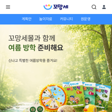
계획안
놀이자료
커뮤니티
원운영
로
로
그
그
인
하
인
시
회
면
원가
더
많
입
은
서
비
스
를
이
용
하
실
수
있
어
요.