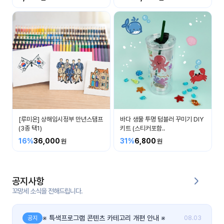
커
뮤
니
티
이벤
공지
트
사항
우리
후기
들의
[루미온] 상해임시정부 만년스탬프
바다 생물 투명 텀블러 꾸미기 DIY
게시
이야
(3종 택1)
키트 (스티커포함..
판
기
16%
36,000
31%
6,800
인스
유튜
타그
브
램
공지사항
꼬망세 소식을 전해드립니다.
블로
그
※ 특색프로그램 콘텐츠 카테고리 개편 안내 ※
공지
08.03