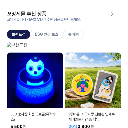
대처
그램
방법
꼬망세몰 추천 상품
꼬망세몰에서 시즌별 MD가 추천 상품을 만나보세요.
평
생
브랜드전
ESG 환경 보호
숲 체험
교
육
원
신상브랜드
온라
베스트 아이템들을 소개합니다.
줌
인 강
강의
의
무료
강의
수강
및
후기
세미
나
강의
LED 눈사람 회전 오르골(뮤직박
[루미온] 지구사랑 친환경 입체수
자료
스)
세미만들기 (4종 택1..
실
5,500
20%
3,900