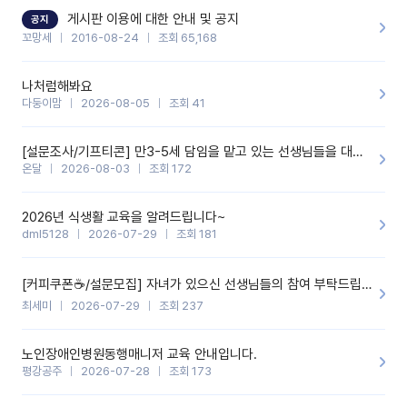
할 것 같습니다. 제 메이트 선생님께도 적극 추천할 예정입니다.좋은
기능을 개발해 주셔서 감사합니다.
게시판 이용에 대한 안내 및 공지
공지
꼬망세
2016-08-24
조회 65,168
나처럼해봐요
다둥이맘
2026-08-05
조회 41
[설문조사/기프티콘] 만3-5세 담임을 맡고 있는 선생님들을 대상으로 설문조사를 합니다!
온달
2026-08-03
조회 172
2026년 식생활 교육을 알려드립니다~
dml5128
2026-07-29
조회 181
[커피쿠폰☕️/설문모집] 자녀가 있으신 선생님들의 참여 부탁드립니다!!
최세미
2026-07-29
조회 237
노인장애인병원동행매니저 교육 안내입니다.
평강공주
2026-07-28
조회 173