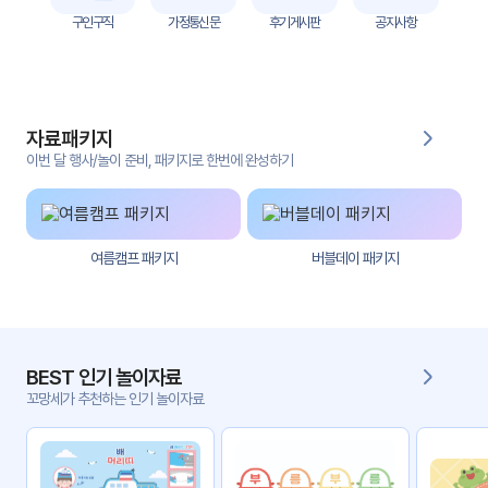
자
구인구직
가정통신문
후기게시판
공지사항
료
전
키오
체
스크
자료패키지
활동
그림
지
이번 달 행사/놀이 준비, 패키지로 한번에 완성하기
환경
PPT
구성
여름캠프 패키지
버블데이 패키지
동영
동요/
상
음원
문서
사진
서식
BEST 인기 놀이자료
꼬망세가 추천하는 인기 놀이자료
크래
놀이패
프트
키지