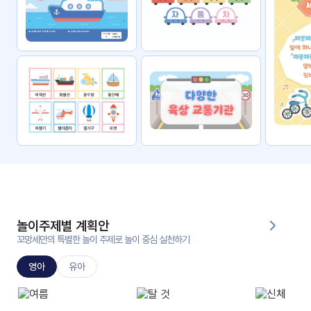
자료
패키
무료
지
꼬망
킨더캔
세 보
버스
드
스마
트프
렌즈
원
운
영
놀이주제별 계획안
가정
꼬망세만의 특별한 놀이 주제로 놀이 중심 실천하기
부모
통신
교육
문
영아
유아
문제
적응
행동
프로