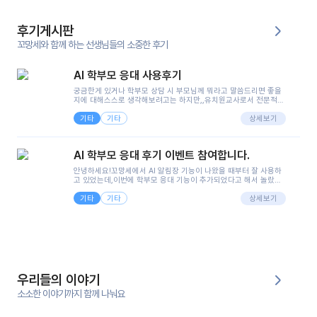
후기게시판
꼬망세와 함께 하는 선생님들의 소중한 후기
AI 학부모 응대 사용후기
궁금한게 있거나 학부모 상담 시 부모님께 뭐라고 말씀드리면 좋을
지에 대해스스로 생각해보려고는 하지만,,유치원교사로서 전문적인
지식은 가지고 있지만 막상 부모님이 이해하시기 쉽게 말로 풀어내
기타
기타
려니 어려울때가...^^(저만 그런거 아니죠 ㅜㅜ)꼬망봇의 장점은 지
상세보기
피티나 제미나이는 몇세이고 여자인지 남자인지 등그래도 좀 기본
정보를 제공하면서 물어봐야할 때가 있어그때마다 정보를 입력하는
것도,또 요즘 부모님들이 ai 활용하는 거를꺼려하시는 분들도 꽤 많
AI 학부모 응대 후기 이벤트 참여합니다.
으셔서 고민이 됐는데ai 학부모 응대를 써볼 수 있어서 좋았어요!앞
으로 쓸 일이 없다면 좋겠지만..ㅎ....(매일 매일이 조용히 지나갔으
안녕하세요!꼬망세에서 AI 알림장 기능이 나왔을 때부터 잘 사용하
면..)그리고 제가 신입 때 이게 있었더라면 ㅜㅜㅜㅜ?응대 팁이 정말
고 있었는데,이번에 학부모 응대 기능이 추가되었다고 해서 놀랐습
좋은거 같아요지금은 그래도 아이들이 잘 이해 되지만초임 때는 정
니다.저는 아직 어린이집 2년차 교사인데, 헤드 교사가 되어 학부모
말 어려워서 항상다른 선생님들께 도움을 요청했었거든요..ㅠ*일지
기타
기타
님 응대에 더 많은 부담을 느끼고 있습니다 ㅠㅠ이번에 제가 원에서
상세보기
쓸 때도 좀 도움이 되는 거 같아요!
겪은 일과 학부모님께 전달드렸던 내용을 함께 보시고,저와 비슷한
입장의 저연차 선생님들께도 작은 도움이 되었으면 좋겠습니다. 이
부분은 제가 꼬망봇에 간단하게 입력한 내용입니다.아이 기저귀 안
에 피처럼 보이는 부분이 있어서 오전 일과 동안 지켜보고,낮잠 이후
에 전화를 드릴 예정이었습니다.이 부분은 제가 입력한 내용에 대해
꼬망봇이 알려준 소통 스크립트입니다.전화로 소통할 예정이었어
서, 대화용을 활용했습니다.늘 전화로 학부모님과 소통할 때는 고민
을 많이 하는데,꼬망봇 덕분에 고민하는 시간을 줄이고 학부모님을
우리들의 이야기
안심시킬 수 있었습니다.이 부분은 꼬망봇이 추가로 알려준 응대 tip
입니다.학부모님께 전화를 드리기 전에, 내용을 숙지하여 좀 더 전문
소소한 이야기까지 함께 나눠요
성 있는 교사가 되어 대화를 나눌 수 있었습니다.꼬망세 AI학부모 응
대 팁을 실제로 사용해 본 후기이며,저는 고연차가 될 때까지도 애용