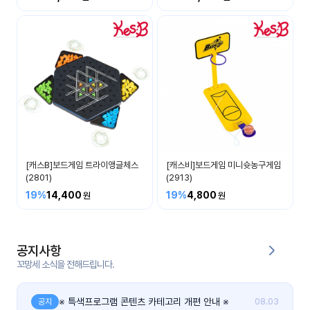
커
뮤
니
티
이벤
공지
트
사항
우리
후기
들의
[캐스B]보드게임 트라이앵글체스
[캐스비]보드게임 미니슛농구게임
게시
이야
(2801)
(2913)
판
기
19%
14,400
19%
4,800
인스
유튜
타그
브
램
공지사항
꼬망세 소식을 전해드립니다.
블로
그
※ 특색프로그램 콘텐츠 카테고리 개편 안내 ※
공지
08.03