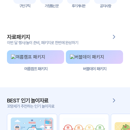
자
구인구직
가정통신문
후기게시판
공지사항
료
전
키오
체
스크
자료패키지
활동
그림
지
이번 달 행사/놀이 준비, 패키지로 한번에 완성하기
환경
PPT
구성
여름캠프 패키지
버블데이 패키지
동영
동요/
상
음원
문서
사진
서식
BEST 인기 놀이자료
꼬망세가 추천하는 인기 놀이자료
크래
놀이패
프트
키지