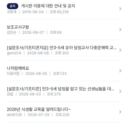
할 것 같습니다. 제 메이트 선생님께도 적극 추천할 예정입니다.좋은
기능을 개발해 주셔서 감사합니다.
게시판 이용에 대한 안내 및 공지
공지
꼬망세
2016-08-24
조회 65,218
보조교사구함
김인순
2026-08-07
조회 69
[설문조사/기프티콘지급] 만3-5세 유아 담임교사 다중문해력 교육 증진을 위한 설문조사
gem214
2026-08-06
조회 302
나처럼해봐요
다둥이맘
2026-08-05
조회 133
[설문조사/기프티콘] 만3-5세 담임을 맡고 있는 선생님들을 대상으로 설문조사를 합니다!
온달
2026-08-03
조회 275
2026년 식생활 교육을 알려드립니다~
dml5128
2026-07-29
조회 225