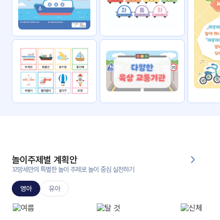
자료
패키
무료
지
꼬망
킨더캔
세 보
버스
드
스마
트프
렌즈
원
운
영
놀이주제별 계획안
가정
꼬망세만의 특별한 놀이 주제로 놀이 중심 실천하기
부모
통신
교육
문
영아
유아
문제
적응
행동
프로