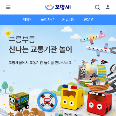
계획안
놀이자료
커뮤니티
원운영
로
로
그
그
인
하
인
시
회
면
원가
더
많
입
은
서
비
스
를
이
용
하
실
수
있
어
요.