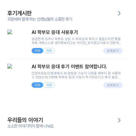
후기게시판
꼬망세와 함께 하는 선생님들의 소중한 후기
AI 학부모 응대 사용후기
궁금한게 있거나 학부모 상담 시 부모님께 뭐라고 말씀드리면 좋을
지에 대해스스로 생각해보려고는 하지만,,유치원교사로서 전문적인
지식은 가지고 있지만 막상 부모님이 이해하시기 쉽게 말로 풀어내
기타
기타
려니 어려울때가...^^(저만 그런거 아니죠 ㅜㅜ)꼬망봇의 장점은 지
상세보기
피티나 제미나이는 몇세이고 여자인지 남자인지 등그래도 좀 기본
정보를 제공하면서 물어봐야할 때가 있어그때마다 정보를 입력하는
것도,또 요즘 부모님들이 ai 활용하는 거를꺼려하시는 분들도 꽤 많
AI 학부모 응대 후기 이벤트 참여합니다.
으셔서 고민이 됐는데ai 학부모 응대를 써볼 수 있어서 좋았어요!앞
으로 쓸 일이 없다면 좋겠지만..ㅎ....(매일 매일이 조용히 지나갔으
안녕하세요!꼬망세에서 AI 알림장 기능이 나왔을 때부터 잘 사용하
면..)그리고 제가 신입 때 이게 있었더라면 ㅜㅜㅜㅜ?응대 팁이 정말
고 있었는데,이번에 학부모 응대 기능이 추가되었다고 해서 놀랐습
좋은거 같아요지금은 그래도 아이들이 잘 이해 되지만초임 때는 정
니다.저는 아직 어린이집 2년차 교사인데, 헤드 교사가 되어 학부모
말 어려워서 항상다른 선생님들께 도움을 요청했었거든요..ㅠ*일지
기타
기타
님 응대에 더 많은 부담을 느끼고 있습니다 ㅠㅠ이번에 제가 원에서
상세보기
쓸 때도 좀 도움이 되는 거 같아요!
겪은 일과 학부모님께 전달드렸던 내용을 함께 보시고,저와 비슷한
입장의 저연차 선생님들께도 작은 도움이 되었으면 좋겠습니다. 이
부분은 제가 꼬망봇에 간단하게 입력한 내용입니다.아이 기저귀 안
에 피처럼 보이는 부분이 있어서 오전 일과 동안 지켜보고,낮잠 이후
에 전화를 드릴 예정이었습니다.이 부분은 제가 입력한 내용에 대해
꼬망봇이 알려준 소통 스크립트입니다.전화로 소통할 예정이었어
서, 대화용을 활용했습니다.늘 전화로 학부모님과 소통할 때는 고민
을 많이 하는데,꼬망봇 덕분에 고민하는 시간을 줄이고 학부모님을
우리들의 이야기
안심시킬 수 있었습니다.이 부분은 꼬망봇이 추가로 알려준 응대 tip
입니다.학부모님께 전화를 드리기 전에, 내용을 숙지하여 좀 더 전문
소소한 이야기까지 함께 나눠요
성 있는 교사가 되어 대화를 나눌 수 있었습니다.꼬망세 AI학부모 응
대 팁을 실제로 사용해 본 후기이며,저는 고연차가 될 때까지도 애용