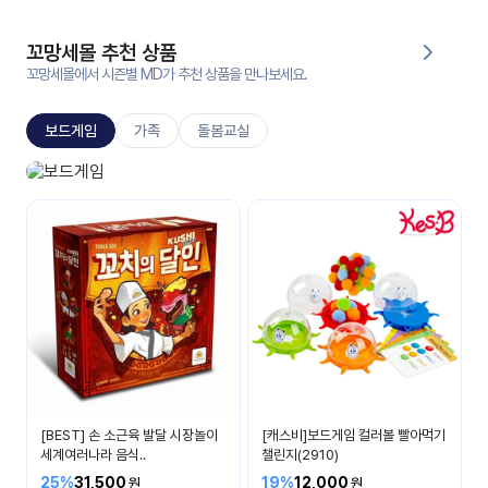
대처
그램
방법
꼬망세몰 추천 상품
꼬망세몰에서 시즌별 MD가 추천 상품을 만나보세요.
평
생
보드게임
가족
돌봄교실
교
육
원
보드게임
온라
생각이 자라나요
줌
인 강
강의
의
무료
강의
수강
및
후기
세미
나
강의
[BEST] 손 소근육 발달 시장놀이
[캐스비]보드게임 컬러볼 빨아먹기
자료
세계여러나라 음식..
챌린지(2910)
실
25%
31,500
19%
12,000