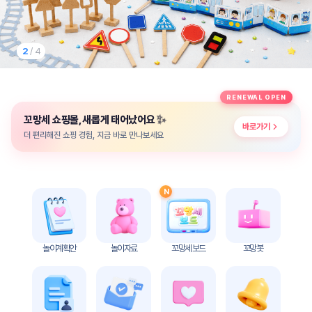
놀
이
계
획
2
/ 4
안
놀이
주제
월간
RENEWAL OPEN
별
계획
✨
꼬망세 쇼핑몰, 새롭게 태어났어요
계획
안
바로가기
안
더 편리해진 쇼핑 경험, 지금 바로 만나보세요
주간
단위
계획
계획
안
안
N
기본
안전
생활
교육
습관
놀이계획안
놀이자료
꼬망세 보드
꼬망봇
놀
이